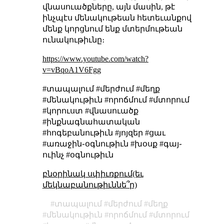
վնասուածքները, այն մասին, թէ
ինչպէս մենակութեան հետեւանքով
մենք կորցնում ենք մտերմութեան
ունակութիւնը։
https://www.youtube.com/watch?
v=vBqoA1V6Fgg
#տապալում #մերժում #մեղք
#մենակութիւն #որոճմում #մտորում
#կորուստ #վնասուածք
#ինքնագնահատական
#հոգեբանութիւն #յոյզեր #ցաւ
#առաջին֊օգնութիւն #խօսք #գայ֊
ուինչ #օգնութիւն
բնօրինակ սփիւռքում(եւ
մեկնաբանութիւննե՞ր)
տապալում
մերժում
մեղք
մենակութիւն
որոճմում
մտորում