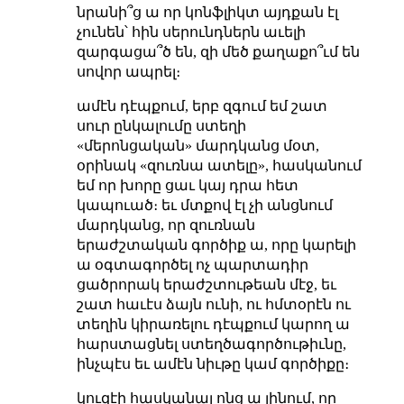
նրանի՞ց ա որ կոնֆլիկտ այդքան էլ
չունեն՝ հին սերունդներն աւելի
զարգացա՞ծ են, զի մեծ քաղաքո՞ւմ են
սովոր ապրել։
ամէն դէպքում, երբ զգում եմ շատ
սուր ընկալումը ստեղի
«մերոնցական» մարդկանց մօտ,
օրինակ «զուռնա ատելը», հասկանում
եմ որ խորը ցաւ կայ դրա հետ
կապուած։ եւ մտքով էլ չի անցնում
մարդկանց, որ զուռնան
երաժշտական գործիք ա, որը կարելի
ա օգտագործել ոչ պարտադիր
ցածրորակ երաժշտութեան մէջ, եւ
շատ հաւէս ձայն ունի, ու հմտօրէն ու
տեղին կիրառելու դէպքում կարող ա
հարստացնել ստեղծագործութիւնը,
ինչպէս եւ ամէն նիւթը կամ գործիքը։
կուզէի հասկանալ ոնց ա լինում, որ