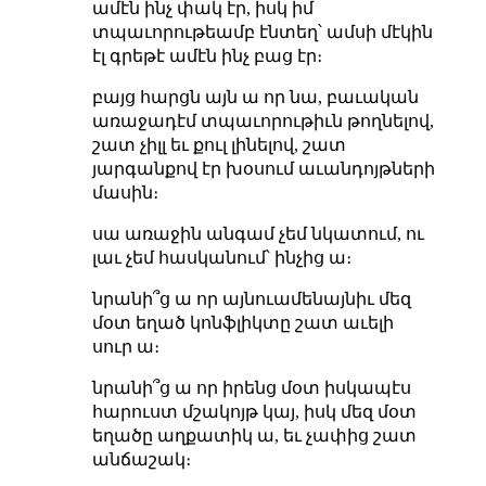
ամէն ինչ փակ էր, իսկ իմ
տպաւորութեամբ էնտեղ՝ ամսի մէկին
էլ գրեթէ ամէն ինչ բաց էր։
բայց հարցն այն ա որ նա, բաւական
առաջադէմ տպաւորութիւն թողնելով,
շատ չիլլ եւ քուլ լինելով, շատ
յարգանքով էր խօսում աւանդոյթների
մասին։
սա առաջին անգամ չեմ նկատում, ու
լաւ չեմ հասկանում՝ ինչից ա։
նրանի՞ց ա որ այնուամենայնիւ մեզ
մօտ եղած կոնֆլիկտը շատ աւելի
սուր ա։
նրանի՞ց ա որ իրենց մօտ իսկապէս
հարուստ մշակոյթ կայ, իսկ մեզ մօտ
եղածը աղքատիկ ա, եւ չափից շատ
անճաշակ։