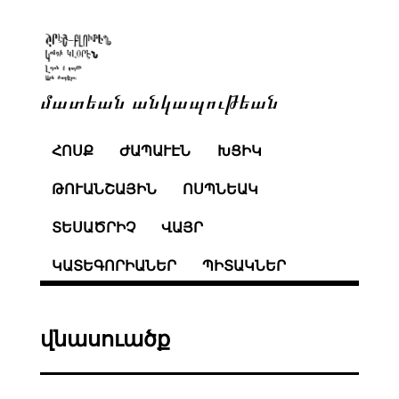
մատեան անկապութեան
ՀՈՍՔ
ԺԱՊԱՒԷՆ
ԽՑԻԿ
ԹՈՒԱՆՇԱՅԻՆ
ՈՍՊՆԵԱԿ
ՏԵՍԱԾՐԻՉ
ՎԱՅՐ
ԿԱՏԵԳՈՐԻԱՆԵՐ
ՊԻՏԱԿՆԵՐ
վնասուածք