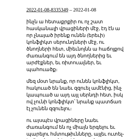
2022-01-08-8335349
–
2022-01-08
ինչն ա հետաքրքիր ու ոչ շատ
հասկանալի վրացիների մէջ, էդ էն ա
որ չնայած իրենք ունեն (երեւի)
կոնֆլիկտ սերունդների մէջ, ու
ծնողների հետ, միեւնոյնն ա հաճոյքով
ժառանգում են այդ ծնողներից եւ
արժէքներ, եւ ռիտուալներ, եւ
պահուածք։
մեզ մօտ նրանք, որ ունեն կոնֆլիկտ,
հակուած են նաեւ զզուել ամէնից, ինչ
կապուած ա այդ այլ սերնդի հետ, իսկ
ով չունի կոնֆլիկտ՝ նրանք պատճառ
էլ չունեն զզուելու։
ու այսպէս վրացիները նաեւ
ժառանգում են ոչ միայն երգելու եւ
պարելու հմտութիւնները, այլեւ ուտել֊