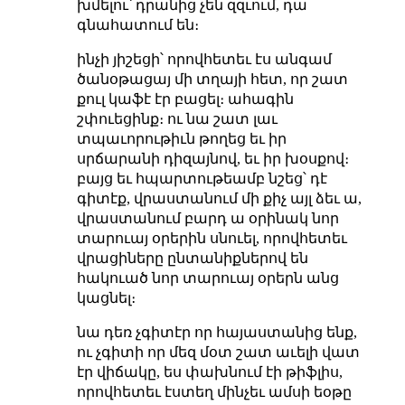
խմելու՝ դրանից չեն զզւում, դա
գնահատում են։
ինչի յիշեցի՝ որովհետեւ էս անգամ
ծանօթացայ մի տղայի հետ, որ շատ
քուլ կաֆէ էր բացել։ ահագին
շփուեցինք։ ու նա շատ լաւ
տպաւորութիւն թողեց եւ իր
սրճարանի դիզայնով, եւ իր խօսքով։
բայց եւ հպարտութեամբ նշեց՝ դէ
գիտէք, վրաստանում մի քիչ այլ ձեւ ա,
վրաստանում բարդ ա օրինակ նոր
տարուայ օրերին սնուել, որովհետեւ
վրացիները ընտանիքներով են
հակուած նոր տարուայ օրերն անց
կացնել։
նա դեռ չգիտէր որ հայաստանից ենք,
ու չգիտի որ մեզ մօտ շատ աւելի վատ
էր վիճակը, ես փախնում էի թիֆլիս,
որովհետեւ էստեղ մինչեւ ամսի եօթը