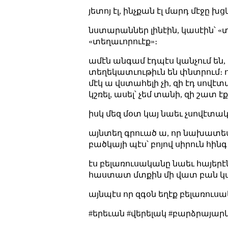
յետոյ էլ, ինչքան էլ մարդ մէջը խց
նստարաններ լինէին, կասէին՝ «
«տեղաւորուէք»։
ամէն անգամ էդպէս կանչում են,
տեղեկատւութիւն են փնտրում։ ու 
մէկ ա վստահելի չի, զի էդ սովէ
կշռել, ասել՝ չեմ տանի, զի շատ էք
իսկ մեզ մօտ կայ նաեւ չսովէտա
այնտեղ գրուած ա, որ նախատեսու
բածկայի պէս՝ բոյով սիրուն հին
էս բելառուսականը նաեւ հայերէն
հաստատ մտքին մի վատ բան կայ
այնպէս որ զգօն եղէք բելառուս
#երեւան #վերելակ #բարձրայա