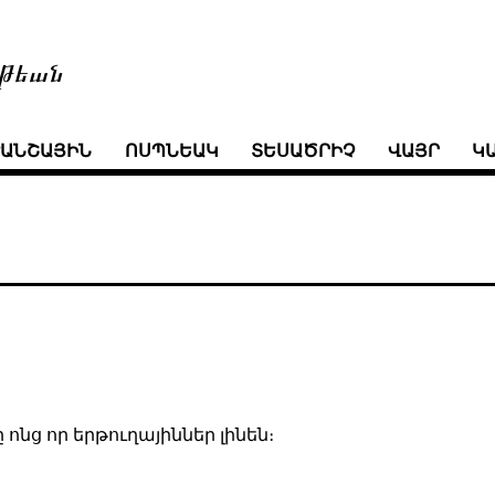
թեան
ՒԱՆՇԱՅԻՆ
ՈՍՊՆԵԱԿ
ՏԵՍԱԾՐԻՉ
ՎԱՅՐ
Կ
ոնց որ երթուղայիններ լինեն։