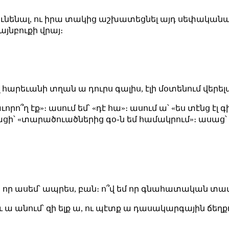
ւնենալ, ու իրա տակից աշխատեցնել այդ սեփական
նբուքի վրայ։
լ հարեւանի տղան ա դուրս գալիս, էլի մօտենում վերել
րո՞ղ էք»։ ասում եմ՝ «դէ հա»։ ասում ա՝ «ես տէնց էլ գ
սացի՝ «տարածուածներից գօ֊ն եմ համակրում»։ ասաց՝ 
եհ, որ ասեմ՝ ապրես, բան։ ո՞վ եմ որ գնահատական տա
աւ ա անում՝ զի ելք ա, ու պէտք ա դասակարգային ճեղ