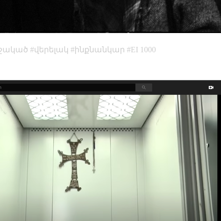
մշակած
վերելակ
ինքնանկար
EI 1000