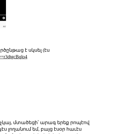
ընթաց է սկսել (էս
v=r3dtgcBqlo4
 չկայ, մտածեցի՝ արագ երեք րոպէով
 լողանում եմ, բայց էսօր հաւէս