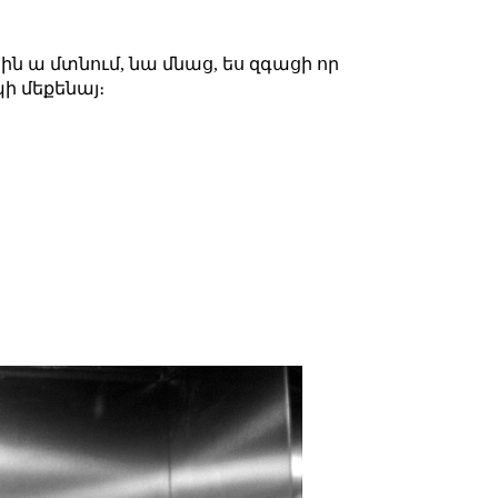
կին ա մտնում, նա մնաց, ես զգացի որ
պի մեքենայ։