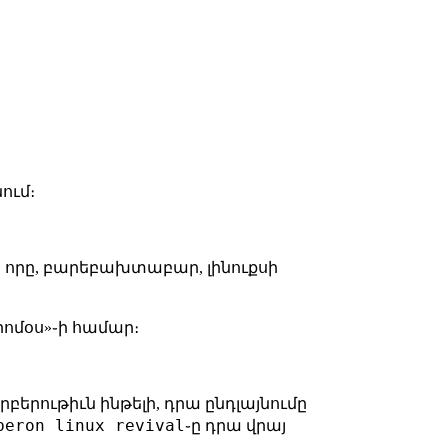
ում։
 որը, բարեբախտաբար, լինուքսի
րոմօս»֊ի համար։
բերութիւն ինթելի, դրա ընդլայնումը
beron linux revival
֊ը դրա վրայ