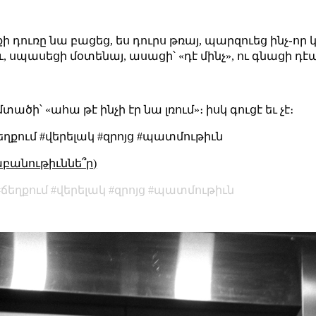
ի դուռը նա բացեց, ես դուրս թռայ, պարզուեց ինչ֊որ 
 սպասեցի մօտենայ, ասացի՝ «դէ մինչ», ու գնացի դէ
տածի՝ «ահա թէ ինչի էր նա լռում»։ իսկ գուցէ եւ չէ։
ղքում #վերելակ #զրոյց #պատմութիւն
աբանութիւննե՞ր)
ճեղքում
վերելակ
զրոյց
պատմութիւն