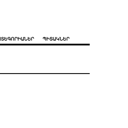
ԱՏԵԳՈՐԻԱՆԵՐ
ՊԻՏԱԿՆԵՐ