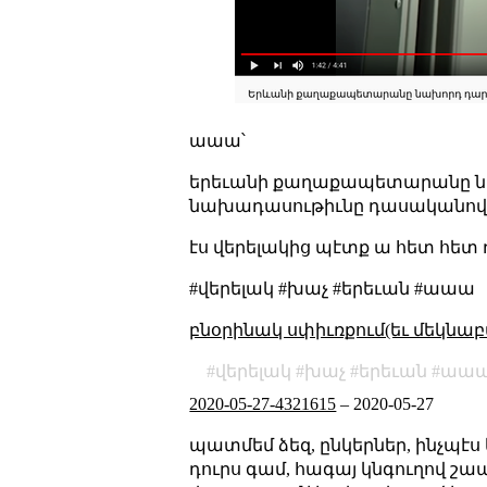
աաա՝
երեւանի քաղաքապետարանը նախո
նախադասութիւնը դասականով ե
էս վերելակից պէտք ա հետ հետ դ
#վերելակ #խաչ #երեւան #աաա
բնօրինակ սփիւռքում(եւ մեկնաբ
վերելակ
խաչ
երեւան
աա
2020-05-27-4321615
–
2020-05-27
պատմեմ ձեզ, ընկերներ, ինչպէս
դուրս գամ, հագայ կնգուղով շա