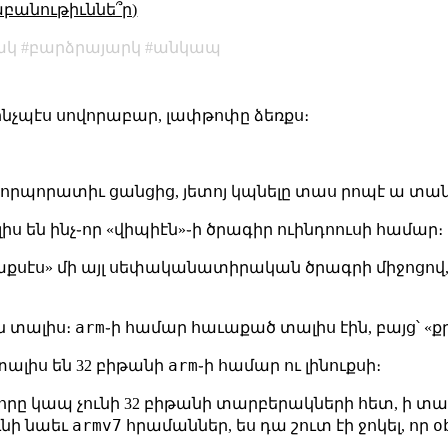
աբանութիւննե՞ր)
ակ
բարձրայարկ
անկապ
 ինչպէս սովորաբար, լափթոփը ձեռքս։
կորպորատիւ ցանցից, յետոյ կպնելը տաս րոպէ ա տան
լիս են ինչ֊որ «վիպիէն»֊ի ծրագիր ուինդոուսի համար։
քսէս» մի այլ սեփականատիրական ծրագրի միջոցով,
arm
ն տալիս։
֊ի համար հաւաքած տալիս էին, բայց՝ «ք
arm
տալիս են 32 բիթանի
֊ի համար ու լինուքսի։
որը կապ չունի 32 բիթանի տարբերակների հետ, ի տար
armv7
o
ւնի նաեւ
հրամաններ, ես դա շուտ էի ջոկել, որ