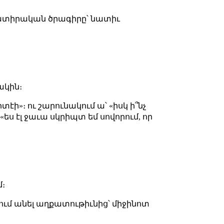
ատիրական ծրագիրը՝ նատիւ
ակին։
իտէի»։ ու շարունակում ա՝ «իսկ ի՞նչ
«ես էլ ջաւա սկրիպտ եմ սովորում, որ
մ։
քում անել աղքատութիւնից՝ միջինոտ