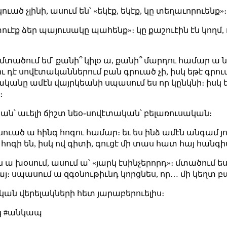
կուած չլինի, ասում են՝ «եկէք, եկէք, կը տեղաւորուենք»։
տուէք ձեր պայուսակը պահենք»։ կը քաշուէին էն կող
 մտածում եմ՝ քանի՞ կիլօ ա, քանի՞ մարդու համար 
դէ սովէտականներում բան գրուած չի, իսկ եթէ գրուած ա
տականը ամէն վայրկեանի սպասում ես որ կընկնի։ իսկ եթ
։
կան՝ աւելի ճիշտ նեօ֊սովէտական՝ բելառուսական։
ած ա հինգ հոգու համար։ եւ ես ինձ ամէն անգամ յոյս 
գ հոգի են, իսկ ով գիտի, գուցէ մի տաս հատ հայ հան
 ա խօսում, ասում ա՝ «յարկ էսինչերորդ»։ մտածում ես 
։ սպասում ա զգօնութիւնդ կորցնես, որ… մի կեղտ բ
ական վերելակների հետ յարաբերուելիս։
րկ #անկապ