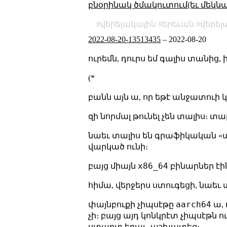
բնօրինակ ծմակուտում(եւ մեկն
վերելակային
երեւան
վերել
2022-08-20-13513435
–
2022-08-20
ուրեմն, դուրս եմ գալիս տանից,
(*
բանն այն ա, որ եթէ անջատուի 
զի նորմալ թունել չեն տալիս։ տա
նաեւ տալիս են գրաֆիկական «ա
վարկած ունի։
x86_64
բայց միայն
բինարներ էի
հիմա, վերջերս ստուգեցի, նաեւ 
aarch64
փայնբուքի չիպսէթը
ա, 
չի։ բայց այդ կոնկրէտ չիպսէթն ո
ստարտ եղաւ, աշխատեց։