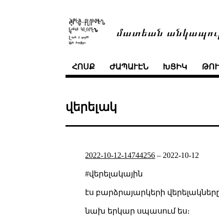
մատեան անկապու
ՀՈՍՔ
ԺԱՊԱՒԷՆ
ԽՑԻԿ
ԹՈ
վերելակ
2022-10-12-14744256
–
2022-10-12
#վերելակային
էս բարձրայարկերի վերելակները 
նախ երկար սպասում ես։