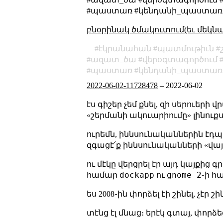
#պաստառ #կենդանի_պաստառ
բնօրինակ ծմակուտում(եւ մեկն
էկրանահան
պատմութիւն
ազատ_ծա
վերօգտագործում
պաստառ
կենդանի_պաստառ
2022-06-02-11728478
–
2022-06-02
էս գիշեր չեմ քնել, զի սերուերի
«շերմանի ակուարիումը» լինուքս 
ուրեմն, իննսունականներին էդպ
զգացէ՛ք իննսունականների «վայբ
ու մէկը վերցրել էր այդ կայքից
dockapp
gnome 2
համար
ու
֊ի հ
ես 2008֊ին փորձել էի շինել, չէր
տէնց էլ մնաց։ երէկ գտայ, փորձ