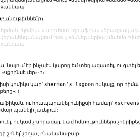
 #անկապ
աբանութիւննե՞ր)
շերման
կոմիկս
արուեստ
գրաֆիկա
ծրագրակազ
վերակենդանացում
ձուկ
ձկներ
կրիա
մաեմօ
մա
անկապ
 վրայ նայում էի ինչպէս կարող եմ տեղ ազատել, ու գտել
«սքրինսէյւեր»֊ը։
sherman's lagoon
իսի կոմիկս կար՝
ու կայք, որ հիմ
երը»։ (:
xscreens
 գրաֆիկան, ու հրապարակել իւնիքսի համար՝
ամար պանելի յաւելում։
 շինուել, ու կամ չխորացայ, կամ հմտութիւններս չհերիքե
եցի շինել՝ չեղաւ, բնականաբար։