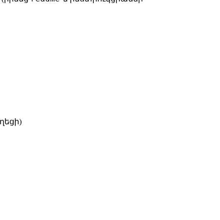
ղեցի)