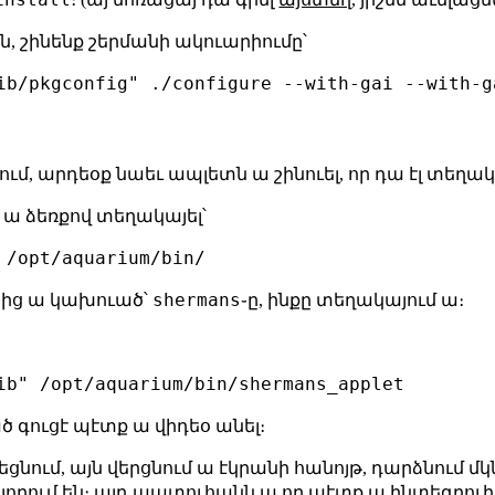
֊ն, շինենք շերմանի ակուարիումը՝
ib/pkgconfig" ./configure --with-gai --with-g
ում, արդեօք նաեւ ապլետն ա շինուել, որ դա էլ տեղակ
ա ձեռքով տեղակայել՝
shermans
֊ից ա կախուած՝
֊ը, ինքը տեղակայում ա։
 գուցէ պէտք ա վիդեօ անել։
ցնում, այն վերցնում ա էկրանի հանոյթ, դարձնում մկ
լողում են։ այդ պատուհանն ա որ պէտք ա ինտեգրուի