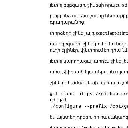
sd
յետոյ բզբզացի, շինեցի որպէս
բայց ինձ ամենաշատը հետաքրք
գրադարանից։
փորձեցի շինել այդ
general applet int
դա բզբզացի՝
շինեցի
։ հիմա նայո
li
ուղի էլ լինէր, փնտրում էր դրա
յետոյ կարողացայ արդէն շինել ե
ահա, ֆիքսած ելատեքստն
այստ
շինելու համար, նախ պէտք ա շի
git clone https://github.com
cd gai

ես այնտեղ դրեցի, որ համակար
make
sudo make 
յետոյ իհարկէ՝
,