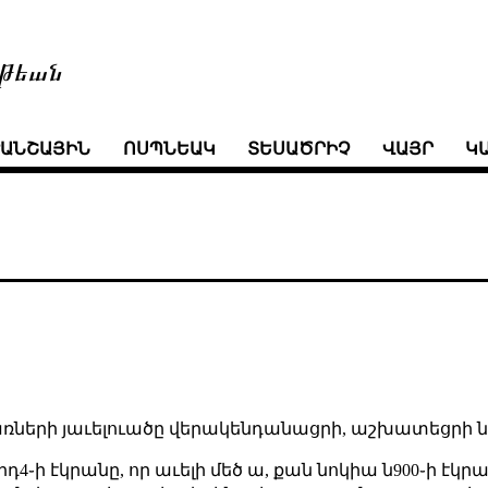
թեան
ՒԱՆՇԱՅԻՆ
ՈՍՊՆԵԱԿ
ՏԵՍԱԾՐԻՉ
ՎԱՅՐ
Կ
ների յաւելուածը վերակենդանացրի, աշխատեցրի ն
4֊ի էկրանը, որ աւելի մեծ ա, քան նոկիա ն900֊ի էկր