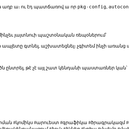
pkg-config
autocon
ին աղբ ա։ ու էդ պատճառով ա որ
,
մինչեւ յայտնուի պաշտօնական ռեպօներում՝
ապլետը գտնել, աշխատեցնել։ չգիտեմ ինչի առանց 
ծն ընտրել, թէ չէ այլ շատ կենդանի պաստառներ կան՝
րման #կոմիկս #արուեստ #գրաֆիկա #ծրագրակազմ 
երակենդանացում #ձուկ #ձկներ #կրիա #մաեմօ #մաեմ