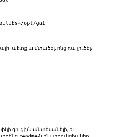
ailibs=/opt/gai

այի։ պէտք ա մտածել, ոնց դա լուծել։
նիկի ցուցիչն անտեսանելի, եւ
readme
 (իրենց
֊ն ինստրուկցիաներ