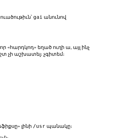
gai
ուածութիւն՝
անունով
որ «հարդկոդ» եղած ուղի ա, այլ ինչ
ճիշտ չի աշխատել։ չգիտեմ։
/usr
ֆիքսը» լինի
պանակը։
եմ)։