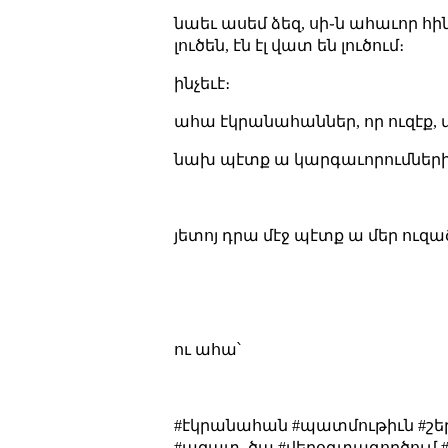
նաեւ ասեմ ձեզ, սի֊ն ահաւոր հ
լուծեն, էն էլ վատ են լուծում։
ինչեւէ։
ահա էկրանահաններ, որ ուզէք, 
նախ պէտք ա կարգաւորումների 
յետոյ դրա մէջ պէտք ա մեր ուզա
ու ահա՝
#էկրանահան #պատմութիւն #շե
#ազատ_ծա #վերօգտագործում #վ