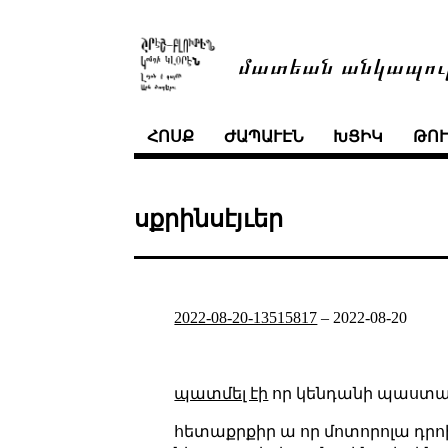
մատեան անկապու
ՀՈՍՔ
ԺԱՊԱՒԷՆ
ԽՑԻԿ
ԹՈ
սքրինսէյւեր
2022-08-20-13515817
–
2022-08-20
պատմել էի
որ կենդանի պաստառ
հետաքրքիր ա որ մոտորոլա դրոիդ