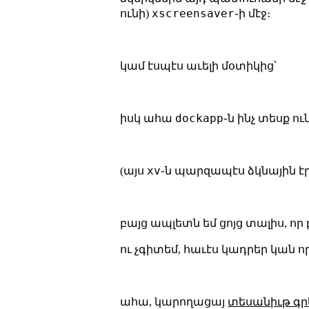
xscreensaver
ունի)
֊ի մէջ։
կամ էսպէս աւելի մօտիկից՝
dockapp
իսկ ահա
֊ն ինչ տեսք ու
xv
(այս
֊ն պարզապէս ձկնային էր,
բայց ապլետն եմ ցոյց տալիս, ո
ու չգիտեմ, հաւէս կադրեր կան ո
ահա, կարողացայ
տեսանիւթ գր