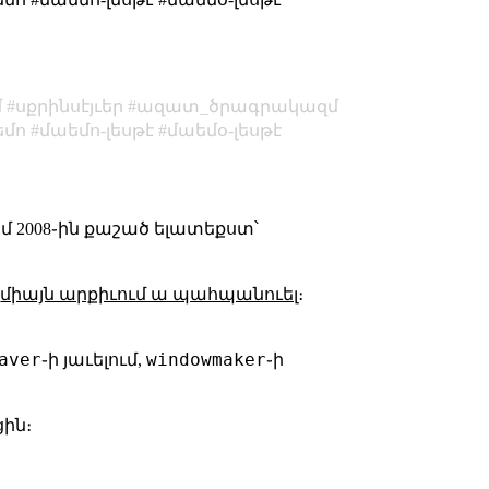
մ
սքրինսէյւեր
ազատ_ծրագրակազմ
եմո
մաեմո-լեսթէ
մաեմօ-լեսթէ
 եմ 2008֊ին քաշած ելատեքստ՝
ա
միայն արքիւում ա պահպանուել
։
aver
windowmaker
֊ի յաւելում,
֊ի
ցին։