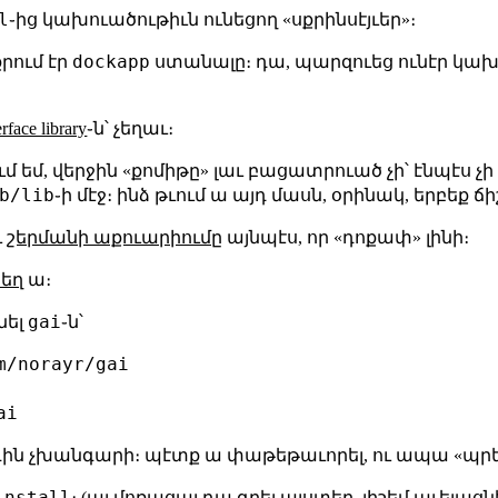
l
֊ից կախուածութիւն ունեցող «սքրինսէյւեր»։
dockapp
րում էր
ստանալը։ դա, պարզուեց ունէր կախ
erface library
֊ն՝ չեղաւ։
ւմ եմ, վերջին «քոմիթը» լաւ բացատրուած չի՝ էնպէս չի 
b/lib
֊ի մէջ։ ինձ թւում ա այդ մասն, օրինակ, երբեք 
ւ
շերմանի աքուարիումը
այնպէս, որ «դոքափ» լինի։
եղ
ա։
gai
նել
֊ն՝
/norayr/gai

գին չխանգարի։ պէտք ա փաթեթաւորել, ու ապա «պրե
install
։ (այ մոռացայ դա գրել
այստեղ
, յիշեմ աւելացն