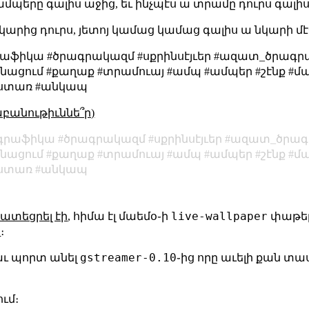
ն ամպերը գալիս աջից, եւ ինչպէս ա տրամը դուրս գալ
 նկարից դուրս, յետոյ կամաց կամաց գալիս ա նկարի մէ
րաֆիկա #ծրագրակազմ #սքրինսէյւեր #ազատ_ծրագ
ացում #քաղաք #տրամուայ #ամպ #ամպեր #շէնք #մաե
աստառ #անկապ
աբանութիւննե՞ր)
գրաֆիկա
ծրագրակազմ
սքրինսէյւեր
ազատ_ծրագ
նացում
քաղաք
տրամուայ
ամպ
ամպեր
շէնք
մ
ստառ
անկապ
live-wallpaper
ատեցրել էի
, հիմա էլ մաեմօ֊ի
փաթե
ի
։
gstreamer-0.10
ւ պորտ անել
֊ից որը աւելի քան տա
ւմ։