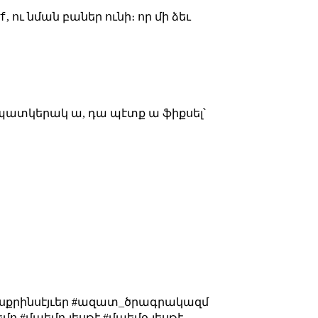
f
, ու նման բաներ ունի։ որ մի ձեւ
պատկերակ ա, դա պէտք ա ֆիքսել՝
#սքրինսէյւեր #ազատ_ծրագրակազմ
ո #մաեմո-լեսթէ #մաեմօ-լեսթէ