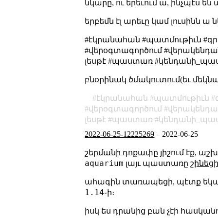
նկարը, ու երեւում ա, ինչպէս ե
երբեմն էլ արեւը կամ լուսինն ա
#էկրանահան #պատմութիւն #գ
#վերօգտագործում #վերակենդան
լեսթէ #պաստառ #կենդանի_պ
բնօրինակ ծմակուտում(եւ մեկն
էկրանահան
պատմութիւն
վերօգտագործում
վերակենդա
լեսթէ
պաստառ
կենդանի_պա
2022-06-25-12225269
–
2022-06-25
շերմանի դոքափը
յիշում էք,
աշխ
aquarium
լայւ պաստառը
շինեց
ահագին տառապեցի, պէտք եկա
1.14
֊ի։
իսկ ես դրանից բան չէի հասկանո