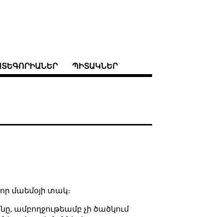
ԱՏԵԳՈՐԻԱՆԵՐ
ՊԻՏԱԿՆԵՐ
որ մաեմօյի տակ։
անը, ամբողջութեամբ չի ծածկում