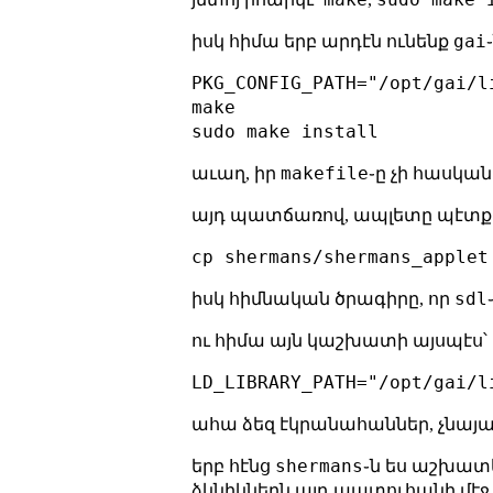
gai
իսկ հիմա երբ արդէն ունենք
PKG_CONFIG_PATH="/opt/gai/l
make

makefile
աւաղ, իր
֊ը չի հասկան
այդ պատճառով, ապլետը պէտք 
sdl
իսկ հիմնական ծրագիրը, որ
ու հիմա այն կաշխատի այսպէս՝
ահա ձեզ էկրանահաններ, չնայած
shermans
երբ հէնց
֊ն ես աշխատե
ձկնիկներն այդ պատուհանի մէջ 