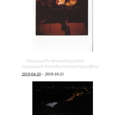
ժապաւէն
լուսանկարներ
չմշակած
սրտիկ
սոլարոգրաֆիա
2019-04-20
–
2019-10-21