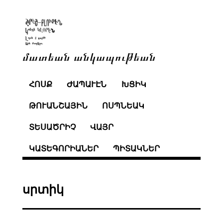
մատեան անկապութեան
ՀՈՍՔ
ԺԱՊԱՒԷՆ
ԽՑԻԿ
ԹՈՒԱՆՇԱՅԻՆ
ՈՍՊՆԵԱԿ
ՏԵՍԱԾՐԻՉ
ՎԱՅՐ
ԿԱՏԵԳՈՐԻԱՆԵՐ
ՊԻՏԱԿՆԵՐ
սրտիկ