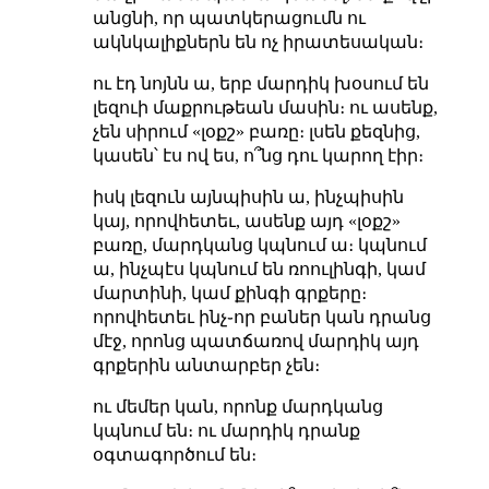
անցնի, որ պատկերացումն ու
ակնկալիքներն են ոչ իրատեսական։
ու էդ նոյնն ա, երբ մարդիկ խօսում են
լեզուի մաքրութեան մասին։ ու ասենք,
չեն սիրում «լօքշ» բառը։ լսեն քեզնից,
կասեն՝ էս ով ես, ո՞նց դու կարող էիր։
իսկ լեզուն այնպիսին ա, ինչպիսին
կայ, որովհետեւ, ասենք այդ «լօքշ»
բառը, մարդկանց կպնում ա։ կպնում
ա, ինչպէս կպնում են ռոուլինգի, կամ
մարտինի, կամ քինգի գրքերը։
որովհետեւ ինչ֊որ բաներ կան դրանց
մէջ, որոնց պատճառով մարդիկ այդ
գրքերին անտարբեր չեն։
ու մեմեր կան, որոնք մարդկանց
կպնում են։ ու մարդիկ դրանք
օգտագործում են։