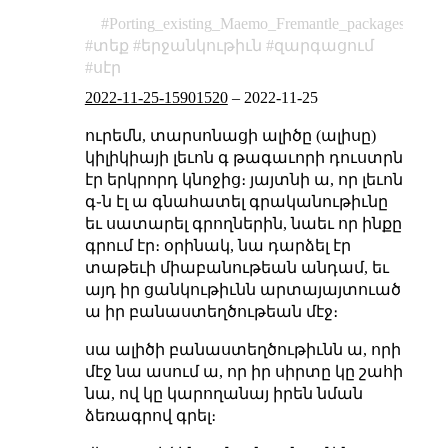
Porting_existing_Maemo_Fremantle_packages
տեք
երջանկութիւն
զարգացում
սէր
2022-11-25-15901520
–
2022-11-25
ուրեմն, տարսոնացի ալիծը (ալիսը)
կիլիկիայի լեւոն գ թագաւորի դուստրն
էր երկրորդ կնոջից։ յայտնի ա, որ լեւոն
գ֊ն էլ ա գնահատել գրականութիւնը
եւ սատարել գրողներին, նաեւ որ ինքը
գրում էր։ օրինակ, նա դարձել էր
տաթեւի միաբանութեան անդամ, եւ
այդ իր ցանկութիւնն արտայայտուած
ա իր բանաստեղծութեան մէջ։
սա ալիծի բանաստեղծութիւնն ա, որի
մէջ նա ասում ա, որ իր սիրտը կը շահի
նա, ով կը կարողանայ իրեն նման
ձեռագրով գրել։