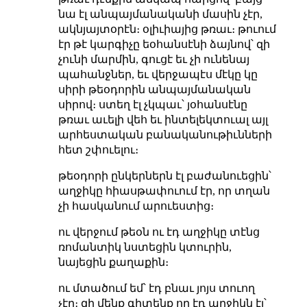
նա էլ անպայմանականի մասին չէր,
ակնյայտօրէն։ օլիւիայից թռաւ։ թուում
էր թէ կարգիչը եօհանսէնի ձայնով՝ զի
չունի մարմին, գուցէ եւ չի ունենայ
պահանջներ, եւ վերջապէս մէկը կը
սիրի թեօդորին անպայմանական
սիրով։ ստեղ էլ չկպաւ՝ յօհանսէնը
թռաւ աւելի վեհ եւ ինտելեկտուալ այլ
արհեստական բանականութիւնների
հետ շփուելու։
թեօդորի ընկերներն էլ բաժանուեցին՝
աղջիկը հիասթափուում էր, որ տղան
չի հասկանում արուեստից։
ու վերջում թեօն ու էդ աղջիկը տէնց
ռոմանտիկ նստեցին կտուրին,
նայեցին քաղաքին։
ու մտածում եմ՝ էդ բնաւ յոյս տուող
չէր։ զի մենք գիտենք որ էդ աղջիկն էլ՝