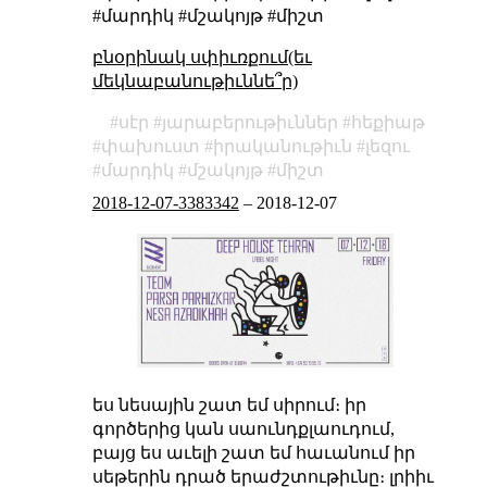
#մարդիկ #մշակոյթ #միշտ
բնօրինակ սփիւռքում(եւ
մեկնաբանութիւննե՞ր)
սէր
յարաբերութիւններ
հեքիաթ
փախուստ
իրականութիւն
լեզու
մարդիկ
մշակոյթ
միշտ
2018-12-07-3383342
–
2018-12-07
ես նեսային շատ եմ սիրում։ իր
գործերից կան սաունդքլաուդում,
բայց ես աւելի շատ եմ հաւանում իր
սեթերին դրած երաժշտութիւնը։ լրիիւ