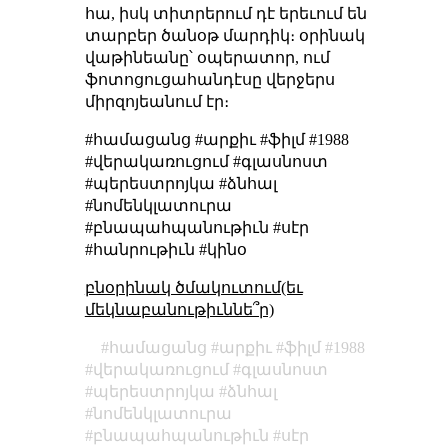
հա, իսկ տիտրերում դէ երեւում են
տարբեր ծանօթ մարդիկ։ օրինակ
վաթինեանը՝ օպերատոր, ում
ֆոտոցուցահանդէսը վերջերս
միրզոյեանում էր։
#համացանց #արքիւ #ֆիլմ #1988
#վերակառուցում #գլասնոստ
#պերեստրոյկա #ձնհալ
#նոմենկլատուրա
#բնապահպանութիւն #սէր
#հանրութիւն #կինօ
բնօրինակ ծմակուտում(եւ
մեկնաբանութիւննե՞ր)
համացանց
արքիւ
ֆիլմ
1988
վերակառուցում
գլասնոստ
պերեստրոյկա
ձնհալ
նոմենկլատուրա
բնապահպանութիւն
սէր