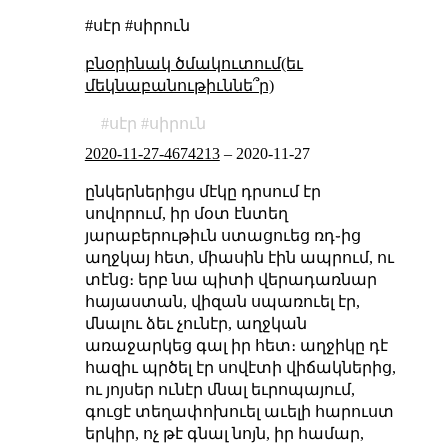
#սէր #սիրուն
բնօրինակ ծմակուտում(եւ
մեկնաբանութիւննե՞ր)
սէր
սիրուն
2020-11-27-4674213
–
2020-11-27
ընկերներիցս մէկը դրսում էր
սովորում, իր մօտ էնտեղ
յարաբերութիւն ստացուեց ռդ֊ից
աղջկայ հետ, միասին էին ապրում, ու
տէնց։ երբ նա պիտի վերադառնար
հայաստան, վիզան սպառուել էր,
մնալու ձեւ չունէր, աղջկան
առաջարկեց գալ իր հետ։ աղջիկը դէ
հազիւ պրծել էր սովէտի վիճակներից,
ու յոյսեր ունէր մնալ եւրոպայում,
գուցէ տեղափոխուել աւելի հարուստ
երկիր, ոչ թէ գնալ նոյն, իր համար,