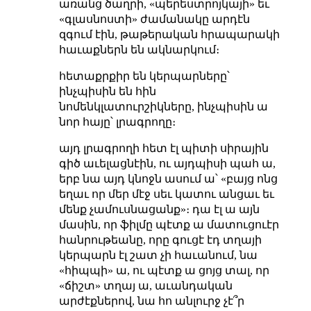
առանց ծաղրի, «պերեստրոյկայի» եւ
«գլասնոստի» ժամանակը արդէն
զգում էին, թաթերական հրապարակի
հաւաքներն են ակնարկում։
հետաքրքիր են կերպարները՝
ինչպիսին են հին
նոմենկլատուրշիկները, ինչպիսին ա
նոր հայը՝ լրագրողը։
այդ լրագրողի հետ էլ պիտի սիրային
գիծ աւելացնէին, ու այդպիսի պահ ա,
երբ նա այդ կնոջն ասում ա՝ «բայց ոնց
եղաւ որ մեր մէջ սեւ կատու անցաւ եւ
մենք չամուսնացանք»։ դա էլ ա այն
մասին, որ ֆիլմը պէտք ա մատուցուէր
հանրութեանը, որը գուցէ էդ տղայի
կերպարն էլ շատ չի հաւանում, նա
«հիպպի» ա, ու պէտք ա ցոյց տալ, որ
«ճիշտ» տղայ ա, աւանդական
արժէքներով, նա հո անլուրջ չէ՞ր