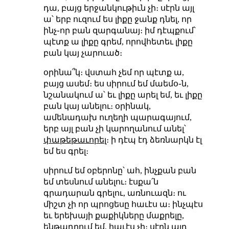
դա, բայց երջանկութիւն չի։ սէրն այլ
ա՝ երբ ուզում ես լիքը ջանք դնել, որ
ինչ֊որ բան զարգանայ։ իմ դէպքում՝
պէտք ա լիքը գրեմ, որովհետեւ լիքը
բան կայ չարուած։
օրինա՞կ։ վստահ չեմ որ պէտք ա,
բայց ասեմ։ ես սիրում եմ մաեմօ֊ն,
նշանակում ա՝ եւ լիքը արել եմ, եւ լիքը
բան կայ անելու։ օրինակ,
ամենադախ ուղեղի պարագայում,
երբ այլ բան չի կարողանում անել՝
փաթեթաւորել
։ ի դէպ էդ ձեռնարկն էլ
եմ ես գրել։
սիրում եմ օբերոնը՝ ահ, ինչքան բան
եմ տեսնում անելու։ էսքա՛ն
գրադարան գրելու, առնուազն։ ու
միշտ չի որ պրոցեսը հաւէս ա։ ինչպէս
եւ երեխայի քաքիկները մաքրելը,
ենթադրում եմ, հաւէս չի։ սէրն այդ