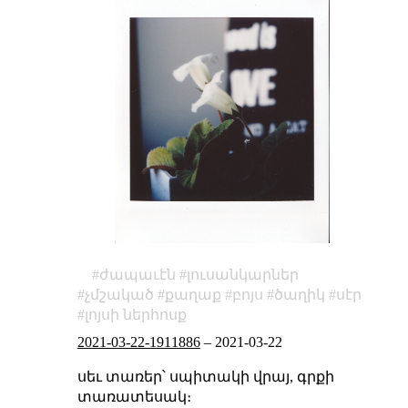
ժապաւէն
լուսանկարներ
չմշակած
քաղաք
բոյս
ծաղիկ
սէր
լոյսի ներհոսք
2021-03-22-1911886
–
2021-03-22
սեւ տառեր՝ սպիտակի վրայ, գրքի
տառատեսակ։