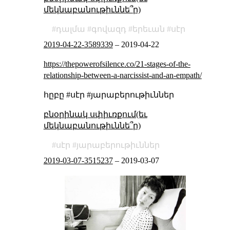
մեկնաբանութիւննե՞ր)
դալմա
գովազդ
երեւան
սէր
2019-04-22-3589339
–
2019-04-22
https://thepowerofsilence.co/21-stages-of-the-
relationship-between-a-narcissist-and-an-empath/
հըբը #սէր #յարաբերութիւններ
բնօրինակ սփիւռքում(եւ
մեկնաբանութիւննե՞ր)
սէր
յարաբերութիւններ
2019-03-07-3515237
–
2019-03-07