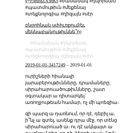
v=r5tnzdZXMKs
#ժամանակ #դելորեան
#պատմութիւն #մեքենայ
#տեքնոլոգիա #դիզայն #սէր
բնօրինակ սփիւռքում(եւ
մեկնաբանութիւննե՞ր)
ժամանակ
դելորեան
պատմութիւն
մեքենայ
տեքնոլոգիա
դիզայն
սէր
2019-01-01-3417249
–
2019-01-01
ուրիշների հիանալի
յարաբերութիւնները, դրամաները,
սիրահարուածութիւնները, շատ
օգտակար ա դիտարկել՝
առողջութեան համար, ոչ մի պոեզիա։
զի պարզ ա դառնում, որ դէ, դեբիլ ա,
ի՞նչ ա գտել, ասենք դրա մէջ, որ տէնց
սիրահարուած ա։ ու դէ ակնյայտ ա