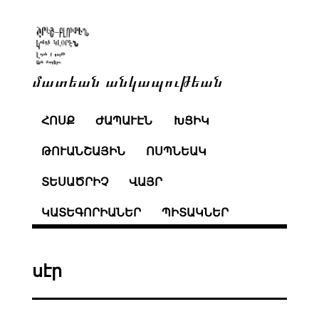
մատեան անկապութեան
ՀՈՍՔ
ԺԱՊԱՒԷՆ
ԽՑԻԿ
ԹՈՒԱՆՇԱՅԻՆ
ՈՍՊՆԵԱԿ
ՏԵՍԱԾՐԻՉ
ՎԱՅՐ
ԿԱՏԵԳՈՐԻԱՆԵՐ
ՊԻՏԱԿՆԵՐ
սէր