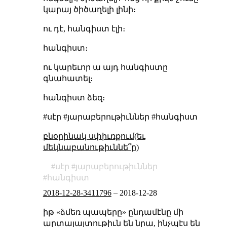
կարայ ծիծաղելի լինի։
ու դէ, հանգիստ էլի։
հանգիստ։
ու կարեւոր ա այդ հանգիստը
գնահատել։
հանգիստ ձեզ։
#սէր #յարաբերութիւններ #հանգիստ
բնօրինակ սփիւռքում(եւ
մեկնաբանութիւննե՞ր)
սէր
յարաբերութիւններ
հանգիստ
2018-12-28-3411796
–
2018-12-28
իթ «ձմեռ պապերը» ընդամէնը մի
արտայայտութիւն են նրա, ինչպէս են