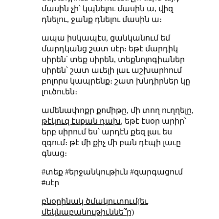
մասին չի՝ կպնելու մասին ա, վիզ
դնելու, ջանք դնելու մասին ա։
ապա իսկապէս, ցանկանում եմ
մարդկանց շատ սէր։ եթէ մարդիկ
սիրեն՝ տեք սիրեն, տեքնոլոգիաներ
սիրեն՝ շատ աւելի լաւ աշխարհում
բոլորս կապրենք։ շատ խնդիրներ կը
լուծուեն։
ամենափոքր քոմիթը, մի տող ուղղելը,
թէկուզ էսքան դախ
, եթէ էսօր արիր՝
երբ սիրում ես՝ արդէն քեզ լաւ ես
զգում։ թէ մի քիչ մի բան դէպի լաւը
գնաց։
#տեք #երջանկութիւն #զարգացում
#սէր
բնօրինակ ծմակուտում(եւ
մեկնաբանութիւննե՞ր)