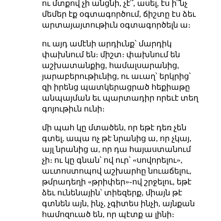
ու մտքով չի անցնի, չէ՞, ասել, էս ի՞նչ
մեմեր էք օգտագործում, ճիշտը էս ձեւ
արտայայտութիւն օգտագործելն ա։
ու այդ ամէնի արդիւնք՝ մարդիկ
փախնում են։ միշտ։ փախնում են
աշխատանքից, համալսարանից,
յարաբերութիւնից, ու աւաղ՝ երկրից՝
զի իրենց պատկերացրած հեքիաթը
անպայման եւ պարտադիր որեւէ տեղ
գոյութիւն ունի։
մի պահ կը մտածեն, որ եթէ դեռ չեն
գտել, ապա ոչ թէ նրանից ա, որ չկայ,
այլ նրանից ա, որ դա հայաստանում
չի։ ու կը գնան՝ ով ուր՝ «սովորելու»,
աւտոստոպով աշխարհը նուաճելու,
թմրադեղի «թրիփեր»֊ով շրջելու, եթէ
ձեւ ունենային՝ տիեզերք, միայն թէ
գտնեն այն, ինչ, չգիտես ինչի, այնքան
համոզուած են, որ պէտք ա լինի։