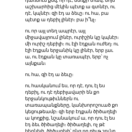
դառնում քեզ, որ դէ, ձեռքի տակ, նոյն
աշխարհից մէկին պէտք ա գտնէր, ու
դէ, կպնէր։ զի էդ ա ձեւը։ ու հա, բա
պէտք ա դեբիլ լինէր։ բա ի՞նչ։
ու որ այլ տեղ ապրէր, այլ
միջավայրում լինէր, ուրիշին կը կպնէր։
մի ուրիշ դեբիլի։ ու էլի էդքան ուժեղ։ ու
էլի էդքան երջանիկ կը լինէր, երբ լաւ
ա, ու էդքան կը տառապէր, երբ՝ ոչ
այնքան։
ու հա, զի էդ ա ձեւը։
ու հասկանում ես, որ դէ, դու էլ ես
դեբիլ, ու դէ դեբիլավարի են քո
երջանկութիւններն ու
տառապանքները, կանխորոշուած քո
կեցութեամբ։ զի երբ էդքան ծիծաղելի
ա կողքից, նշանակում ա, որ դու էլ ես
էդ ձեւ ծիծաղելի։ ծիծաղելի, ոչ թէ
հեգնելի, ծիծաղելի՝ ոնց որ քիւթ շունը