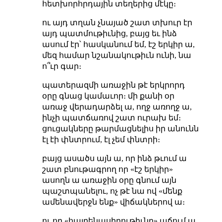
հետխորհրդային տեղերից մէկը։
ու այդ տղան չնայած շատ տխուր էր
այդ պատմութիւնից, բայց եւ ինձ
ասում էր՝ հասկանում եմ, էշ երկիր ա,
մեզ համար նշանակութիւն ունի, նա
ո՞ւր գար։
պատերազմի առաջին թէ երկրորդ
օրը գնաց կամաւոր։ մի քանի օր
առաջ վերադարձել ա, ողջ առողջ ա,
ինչի պատճառով շատ ուրախ եմ։
ցուցակները թարմացնելիս իր անունն
էլ էի փնտրում, էլ չեմ փնտրի։
բայց ասածս այն ա, որ ինձ թւում ա
շատ բնութագրող որ «էշ երկիր»
ասողն ա առաջին օրը գնում այն
պաշտպանելու, ոչ թէ նա ով «մենք
ամենավերջն ենք» վիճակներով ա։
ու որ «հայրենասիրութիւնը» աճում ա