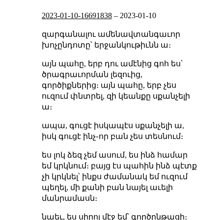
2023-01-10-16691838
–
2023-01-10
զարգանալու ամենավտանգաւոր
խոչընդոտը՝ երջանկութիւնն ա։
այն պահը, երբ դու ամէնից գոհ ես՝
ծրագրաւորման լեզուից,
գործիքներից։ այն պահը, երբ չես
ուզում փնտրել, զի կեանքը սքանչելի
ա։
ապա, գուցէ իսկապէս սքանչելի ա,
իսկ գուցէ ինչ֊որ բան չես տեսնում։
ես լոկ ձեզ չեմ ասում, ես ինձ համար
եմ կրկնում։ բայց էս պահին ինձ պէտք
չի կրկնել՝ ինքս ժամանակ եմ ուզում
պեղել, մի քանի բան նայել աւելի
մանրամասն։
նաեւ, ես սիրոյ մէջ եմ՝ գործընթացի։