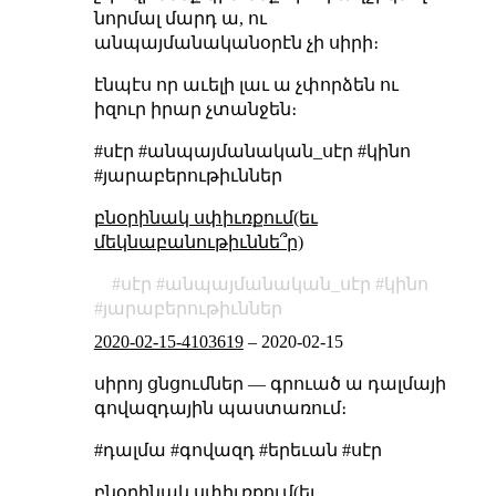
նորմալ մարդ ա, ու
անպայմանականօրէն չի սիրի։
էնպէս որ աւելի լաւ ա չփորձեն ու
իզուր իրար չտանջեն։
#սէր #անպայմանական_սէր #կինո
#յարաբերութիւններ
բնօրինակ սփիւռքում(եւ
մեկնաբանութիւննե՞ր)
սէր
անպայմանական_սէր
կինո
յարաբերութիւններ
2020-02-15-4103619
–
2020-02-15
սիրոյ ցնցումներ — գրուած ա դալմայի
գովազդային պաստառում։
#դալմա #գովազդ #երեւան #սէր
բնօրինակ սփիւռքում(եւ