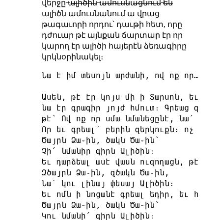
վերջը ̶ա̶լ̶ի̶ծ̶ի̶ն̶ ̶ա̶մ̶ո̶ւ̶ս̶ն̶ա̶ց̶ն̶ո̶ւ̶մ̶ ̶ե̶ն̶
ալիծն ամուսնանում ա վրաց
թագաւորի որդու՝ դաւթի հետ, որը
դժուար թէ այնքան ճարտար էր որ
կարող էր ալիծի հայերէն ձեռագիրը
կրկնօրինակել։
Նա է իմ տեսոյն արժանի, ով ոք որ…

Ասեն, թէ էր կոյս մի ի Տարսոն, եւ անու
նա էր գրագիր յոյժ հմուտ։ Գրեաց զայբու
թէ՝ Ով ոք որ սմա նմանեցընէ, նա՛ է իմ 
Որ եւ գրեալ՝ բերին զերկուքն։ ոչ հաւան
Ծայրն Ձա֊ին, ծակն Ծա֊ին՝

Չի՛ նմանիր գիրն Ալիծին։

Եւ դարձեալ ասէ վասն ուզողացն, թէ՝ Ով 
Զծայրն Ձա֊ին, զծակն Ծա֊ին,

Նա՛ կու լինայ փեսայ Ալիծին։

Եւ ոմն ի նոցանէ գրեալ եդիր, եւ հաւանե
Ծայրն Ձա֊ին, ծակն Ծա֊ին՝
