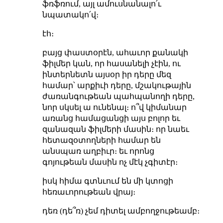
ֆռֆռում, այլ ամուսնանալո՛ւ
նպատակո՛վ։
էհ։
բայց փաստօրէն, ահաւոր քանակի
ֆիլմեր կան, որ հասանելի չէին, ու
ինտերնետն այսօր իր դերը մեզ
համար՝ արքիւի դերը, մշակութային
ժառանգութեան պահպանողի դերը,
նոր սկսել ա ունենալ։ ո՞վ կիմանար
առանց համացանցի այս բոլոր եւ
զանազան ֆիլմերի մասին։ որ նաեւ
հետազօտողների համար են
անսպառ աղբիւր։ եւ որոնց
գոյութեան մասին ոչ մէկ չգիտէր։
իսկ հիմա գտնւում են մի կտոցի
հեռաւորութեան վրայ։
դեռ (դե՞ռ) չեմ դիտել ամբողջութեամբ։