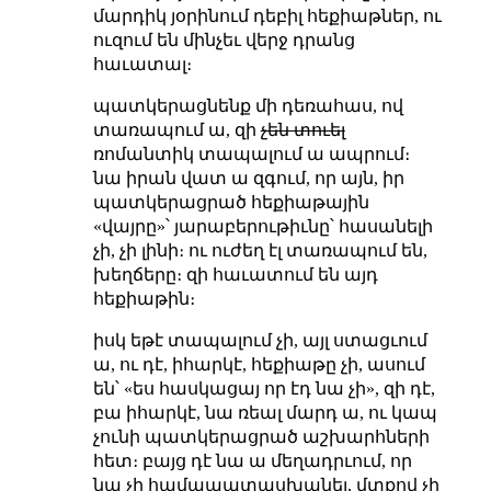
մարդիկ յօրինում դեբիլ հեքիաթներ, ու
ուզում են մինչեւ վերջ դրանց
հաւատալ։
պատկերացնենք մի դեռահաս, ով
տառապում ա, զի
չեն տուել
ռոմանտիկ տապալում ա ապրում։
նա իրան վատ ա զգում, որ այն, իր
պատկերացրած հեքիաթային
«վայրը»՝ յարաբերութիւնը՝ հասանելի
չի, չի լինի։ ու ուժեղ էլ տառապում են,
խեղճերը։ զի հաւատում են այդ
հեքիաթին։
իսկ եթէ տապալում չի, այլ ստացւում
ա, ու դէ, իհարկէ, հեքիաթը չի, ասում
են՝ «ես հասկացայ որ էդ նա չի», զի դէ,
բա իհարկէ, նա ռեալ մարդ ա, ու կապ
չունի պատկերացրած աշխարհների
հետ։ բայց դէ նա ա մեղադրւում, որ
նա չի համապատասխանել, մտքով չի