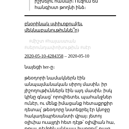
իշխելու համար։ Ուզում եմ
հանգիստ թողնի ինձ։
բնօրինակ սփիւռքում(եւ
մեկնաբանութիւննե՞ր)
միշտ
հայաստան
սերունդափոխութիւն
սէր
2020-05-10-4284358
–
2020-05-10
նայեցի her֊ը։
թեօդորի նամակներն էին
անպայմանական սիրոյ մասին։ իր
յիշողութիւններն էին այդ մասին։ իսկ
կինը գնաց՝ որովհետեւ պահանջներ
ունէր, ու մենք իմացանք հետաքրքիր
դետալ՝ թեօդորը նստեցրել էր կնոջը
հակադեպրեսանտի վրայ։ յետոյ
օլիւիա ուայլդի հետ դէյթ՝ օլիվիան հա,
թռաւ դէմքին անկապ հարցով՝ բայց