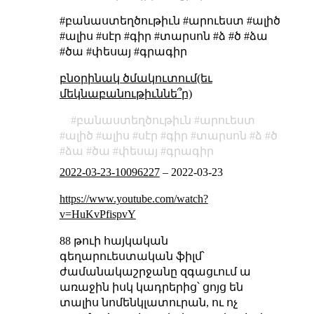
#բանաստեղծութիւն #արուեստ #ալիծ
#ալիս #սէր #գիր #տարսոն #ձ #ծ #ձա
#ծա #փեսայ #գրագիր
բնօրինակ ծմակուտում(եւ
մեկնաբանութիւննե՞ր)
բանաստեղծութիւն
արուեստ
ալիծ
ալիս
սէր
գիր
տարսոն
ձ
ծ
ձա
ծա
փեսայ
գրագիր
2022-03-23-10096227
–
2022-03-23
https://www.youtube.com/watch?
v=HuKvPfispvY
88 թուի հայկական
գեղարուեստական ֆիլմ՝
ժամանակաշրջանը զգացւում ա
առաջին իսկ կադրերից՝ ցոյց են
տալիս նոմենկլատուրան, ու ոչ