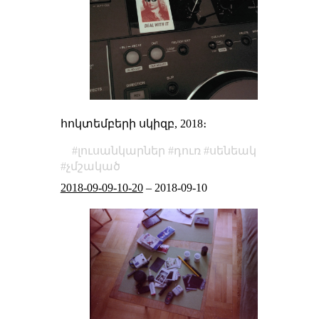
հոկտեմբերի սկիզբ, 2018։
լուսանկարներ
դուռ
սենեակ
չմշակած
2018-09-09-10-20
–
2018-09-10