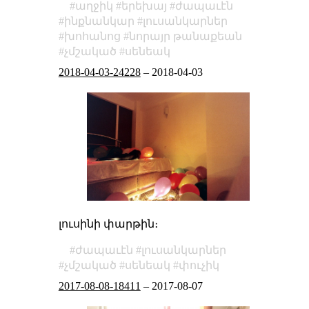
աղջիկ
երեխայ
ժապաւէն
ինքնանկար
լուսանկարներ
խոհանոց
նորայր թանաքեան
չմշակած
սենեակ
2018-04-03-24228
–
2018-04-03
լուսինի փարթին։
ժապաւէն
լուսանկարներ
չմշակած
սենեակ
փուչիկ
2017-08-08-18411
–
2017-08-07