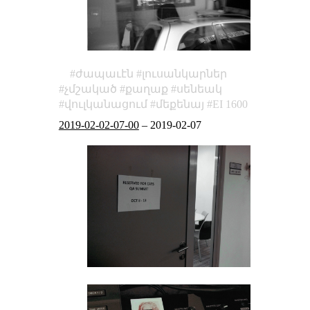
ժապաւէն
լուսանկարներ
չմշակած
քաղաք
սենեակ
վուլկանացում
մեքենայ
EI 1600
2019-02-02-07-00
–
2019-02-07