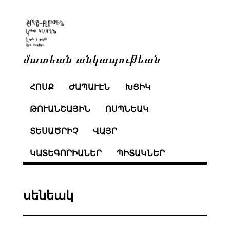
մատեան անկապութեան
ՀՈՍՔ
ԺԱՊԱՒԷՆ
ԽՑԻԿ
ԹՈՒԱՆՇԱՅԻՆ
ՈՍՊՆԵԱԿ
ՏԵՍԱԾՐԻՉ
ՎԱՅՐ
ԿԱՏԵԳՈՐԻԱՆԵՐ
ՊԻՏԱԿՆԵՐ
սենեակ