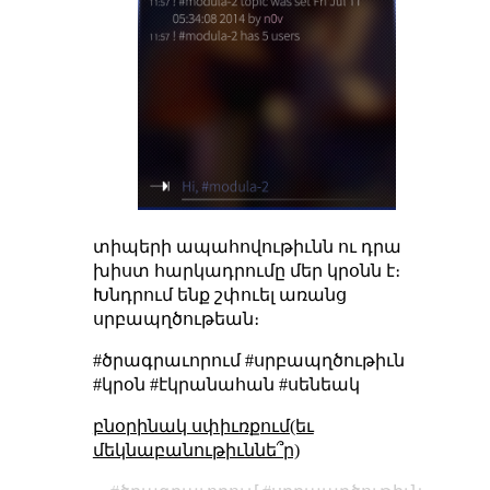
տիպերի ապահովութիւնն ու դրա
խիստ հարկադրումը մեր կրօնն է։
Խնդրում ենք շփուել առանց
սրբապղծութեան։
#ծրագրաւորում #սրբապղծութիւն
#կրօն #էկրանահան #սենեակ
բնօրինակ սփիւռքում(եւ
մեկնաբանութիւննե՞ր)