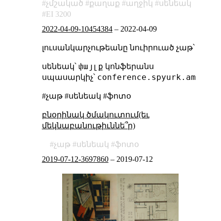
չմշակած
քաղաք
աղջիկ
սենեակ
EI 3200
2022-04-09-10454384
–
2022-04-09
լուսանկարչութեանը նուիրուած չաթ՝
փայլք
սենեակ՝
կոնֆերանս
conference.spyurk.am
սպասարկիչ՝
#չաթ #սենեակ #ֆոտօ
բնօրինակ ծմակուտում(եւ
մեկնաբանութիւննե՞ր)
չաթ
սենեակ
ֆոտօ
2019-07-12-3697860
–
2019-07-12