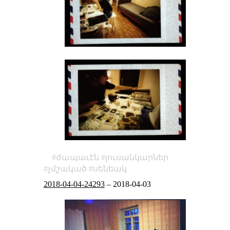
ժապաւէն
լուսանկարներ
չմշակած
սենեակ
2018-04-04-24293
–
2018-04-03