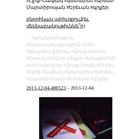
#Էլիֆ֊Շաֆակ #Անտարես #Արմեն֊
Մարտիրոսյան #Երեւան #գրքեր
բնօրինակ սփիւռքում(եւ
մեկնաբանութիւննե՞ր)
գրականութիւն
հրատարակչութիւն
1984
Անասնաֆերմա
Ջորջ֊Օրուել
Օրուել
Հենրի֊Միլլեր
Խեցգետնի֊
արեւադարձը
Ջորջ֊Օրվել
Օրվել
Էլիֆ֊Շաֆակ
Անտարես
Արմեն֊
Մարտիրոսյան
Երեւան
գրքեր
2013-12-04-486523
–
2013-12-04