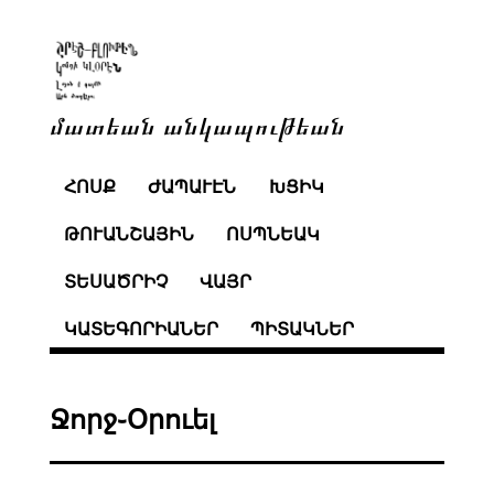
մատեան անկապութեան
ՀՈՍՔ
ԺԱՊԱՒԷՆ
ԽՑԻԿ
ԹՈՒԱՆՇԱՅԻՆ
ՈՍՊՆԵԱԿ
ՏԵՍԱԾՐԻՉ
ՎԱՅՐ
ԿԱՏԵԳՈՐԻԱՆԵՐ
ՊԻՏԱԿՆԵՐ
Ջորջ֊Օրուել