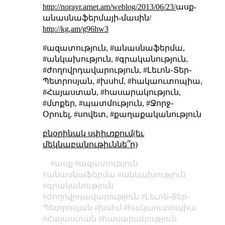
http://norayr.arnet.am/weblog/2013/06/23/
ասք-
անասնաֆերմայի-մասին/
http://kg.am/g96hw3
#ազատություն, #անասնաֆերմա,
#անկախություն, #գրականություն,
#ժողովրդավարություն, #Լեւոն֊Տեր֊
Պետրոսյան, #խսհմ, #հակաուտոպիա,
#Հայաստան, #հասարակություն,
#մտքեր, #պատմություն, #Ջորջ֊
Օրուել, #սովետ, #քաղաքականություն
բնօրինակ սփիւռքում(եւ
մեկնաբանութիւննե՞ր)
ասք
ազատություն
անասնաֆերմա
անկախություն
գրականություն
ժողովրդավարություն
Լեւոն֊Տեր֊
Պետրոսյան
խսհմ
հակաուտոպիա
Հայաստան
հասարակություն