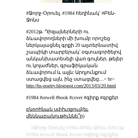
#Ջորջ֊Օրուել. #1984 հեղինակ՝ #Բեն֊
Ջոնս
#2012թ. Դիզայներների ու
ձևավորողների մի խումբ որոշեց
ներկայացնել գրքի 20 ալտերնատիվ
շապիկի տարբերակ՝ օգտագործելով
անկանխատեսելի վառ գույներ, թելեր
ու կոլաժներ, գրաֆիկական
ձևավորում և այլն: Արդյունքում
ստացվեց այն, ինչ ստացվեց…< br>
http://hs-poetry.blogspot.com/2013/03/20.html
#1984 #orwell #book #cover #գիրք #գրքեր
բնօրինակ սփիւռքում(եւ
մեկնաբանութիւննե՞ր)
Ջորջ֊Օրուել
1984
Բեն֊Ջոնս
2012թ
1984
orwell
book
cover
գիրք
գրքեր