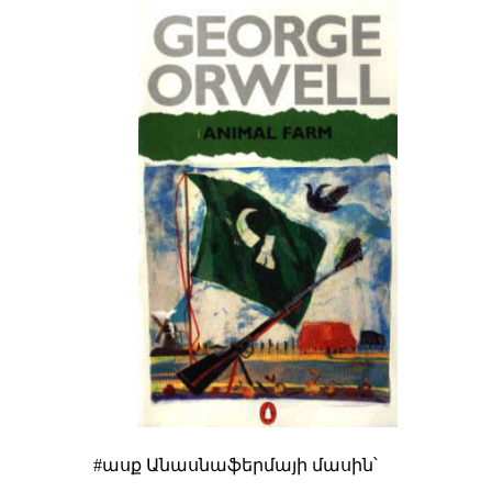
#ասք Անասնաֆերմայի մասին՝