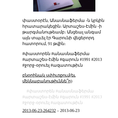
փաստօրէն, Անասնաֆերմա ֊ն կրկին
հրատարակեցին։ Արտաշես֊Էմին ֊ի
թարգմանութեամբ։ Անցեալ անգամ
այն տպւել էր Գարունի վեցերորդ
հատորում, 91 թվին։
#փաստորեն #անասնաֆերմա
#արտաշես֊էմին #գարուն #1991 #2013
#ջորջ֊օրուել #ազատութիւն
բնօրինակ սփիւռքում(եւ
մեկնաբանութիւննե՞ր)
փաստորեն
անասնաֆերմա
արտաշես֊էմին
գարուն
1991
2013
ջորջ֊օրուել
ազատութիւն
2013-06-23-264232
–
2013-06-23