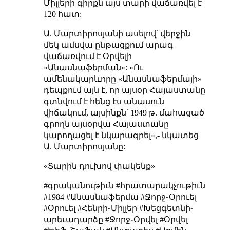
Միլլերի գիրքն այս տարի վաճառվել է
120 հատ:
Ա. Մարտիրոսյանի ասելով՝ վերջին
մեկ ամսվա ընթացքում արագ
վաճառվում է Օրվելի
«Անասնաֆերման»: «Ու
ամենակարևորը «Անասնաֆերմայի»
դեպքում այն է, որ այսօր Հայաստանը
գտնվում է հենց էս անասուն
վիճակում, այսինքն՝ 1949 թ. մահացած
գրողն այսօրվա Հայաստանը
կարողացել է նկարագրել»,- նկատեց
Ա. Մարտիրոսյանը:
«Տարին դուխով փակենք»
#գրականութիւն #հրատարակչութիւն
#1984 #Անասնաֆերմա #Ջորջ֊Օրուել
#Օրուել #Հենրի֊Միլլեր #Խեցգետնի֊
արեւադարձը #Ջորջ֊Օրվել #Օրվել