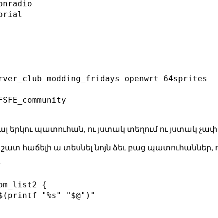
nradio

rial

rver_club modding_fridays openwrt 64sprites

SFE_community

նալ երկու պատուհան, ու յստակ տեղում ու յստակ չափ
, շատ հաճելի ա տեսնել նոյն ձեւ բաց պատուհաններ,
՝
m_list2 {

$(printf "%s" "$@")"
