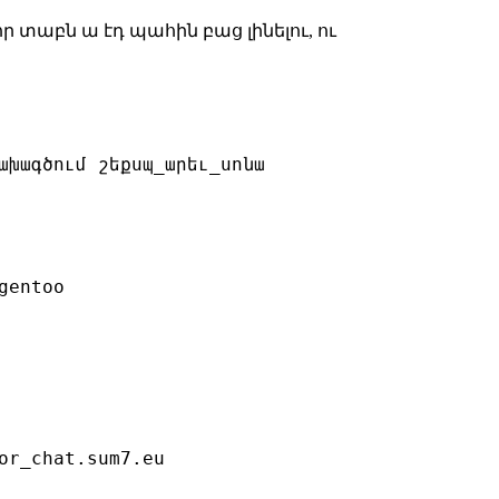
որ տաբն ա էդ պահին բաց լինելու, ու
ախագծում շեքսպ_արեւ_սոնա

entoo

or_chat.sum7.eu
