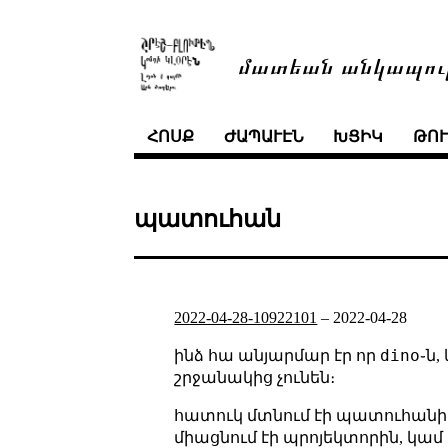
մատեան անկապու
ՀՈՍՔ
ԺԱՊԱՒԷՆ
ԽՑԻԿ
ԹՈ
պատուհան
2022-04-28-10922101
–
2022-04-28
dino
ինձ հա անյարմար էր որ
֊ն
շրջանակից չունեն։
հատուկ մտնում էի պատուհանի յատ
միացնում էի պրոյեկտորին, կամ 