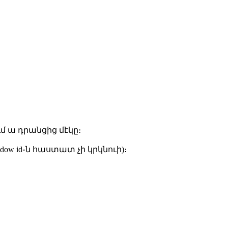
ւմ ա դրանցից մէկը։
ndow id֊ն հաստատ չի կրկնուի)։