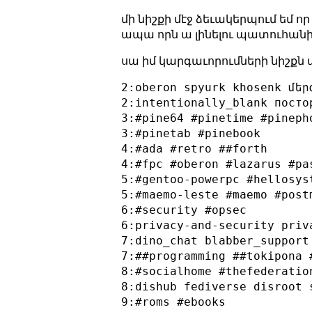
մի նիշքի մէջ ձեւակերպում եմ ո
ապա որն ա լինելու պատուհանի
սա իմ կարգաւորումների նիշքն 
2:oberon spyurk khosenk մերգ
2:intentionally_blank посто
3:#pine64 #pinetime #pinepho
3:#pinetab #pinebook

4:#ada #retro ##forth

4:#fpc #oberon #lazarus #pas
5:#gentoo-powerpc #hellosys
5:#maemo-leste #maemo #post
6:#security #opsec

6:privacy-and-security priva
7:dino_chat blabber_support
7:##programming ##tokipona 
8:#socialhome #thefederatio
8:dishub fediverse disroot 
9:#roms #ebooks
