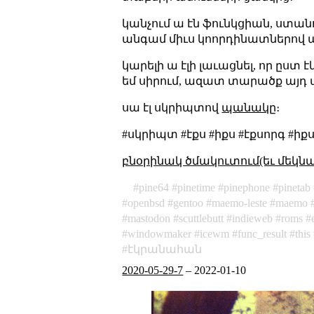
կանչում ա էն ֆունկցիան, ստան
անգամ միւս կոորդինատներով 
կարելի ա էլի լաւացնել, որ ըս
եմ սիրում, ազատ տարածք այդ պ
սա էլ սկրիպտով
պանակը
։
#սկրիպտ #էքս #իքս #էքսորգ #ի
բնօրինակ ծմակուտում(եւ մեկն
pine64
pinetime
pinephone
pinetab
openbsd
gentoo
maemo-leste
maemo
mastodon
scuttlebutt
indieweb
roms
windowmaker
icewm
func_result
this
էկրանահան
2020-05-29-7
–
2022-01-10