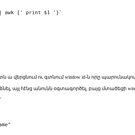
| awk {' print $1 '}`

ն ա վերցնում ու գտնում window id֊ն որը պարունակո
արձնել, այլ հէնց անունն օգտագործել, բայց մտածեցի wi
՝
me"
