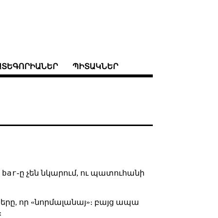
ԱՏԵԳՈՐԻԱՆԵՐ
ՊԻՏԱԿՆԵՐ
 bar
֊ը չեն նկարում, ու պատուհանի
սները, որ «նորմալանայ»։ բայց ապա
։