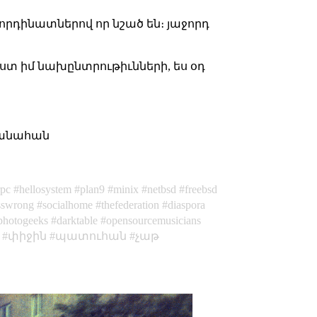
որդինատներով որ նշած են։ յաջորդ
ըստ իմ նախընտրութիւնների, ես օդ
կրանահան
rpc
hellosystem
plan9
minix
netbsd
freebsd
sswrong
socialhome
thefederation
diaspora
photogeeks
darktable
opensourcemusicians
փիջին
պատուհան
չաթ