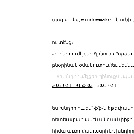
windowmaker
պարզուեց,
֊ն ունի
ու տէնց։
#ուինդոումէյքեր #լինուքս #պ
բնօրինակ ծմակուտում(եւ մեկն
ուինդոումէյքեր
լինուքս
պա
2022-02-11-9150602
–
2022-02-11
ես խնդիր ունեմ՝ ֆֆ֊ն եթէ փակ
հետեւաբար ամէն անգամ փիջին 
հիմա աւտոմատացրի էդ խնդիր