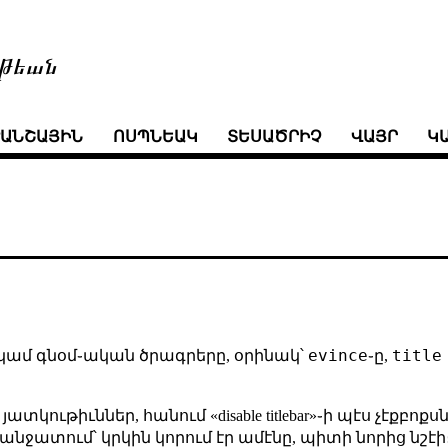
թեան
ՒԱՆՇԱՅԻՆ
ՈՍՊՆԵԱԿ
ՏԵՍԱԾՐԻՉ
ՎԱՅՐ
Կ
evince
title
, կամ գնօմ֊ական ծրագրերը, օրինակ՝
֊ը,
կութիւններ, հանում «disable titlebar»֊ի պէս չէքբոք
անջատում՝ կրկին կորում էր ամէնը, պիտի նորից նշէի