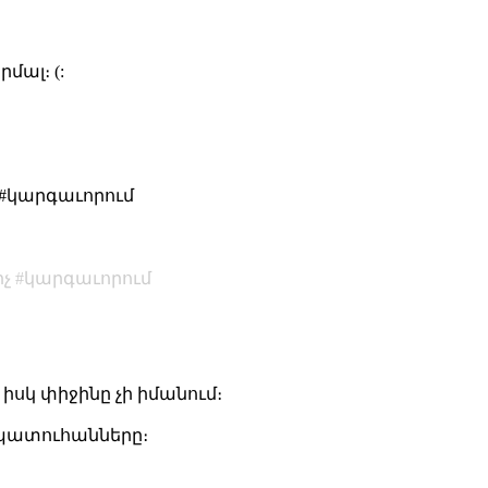
մալ։ (:
 #կարգաւորում
չ
կարգաւորում
սկ փիջինը չի իմանում։
 պատուհանները։