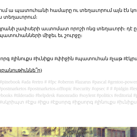
ում ա պատուհանի համարը ու տեղաւորում այն էն կո
ա տեղաւորում։
տ էկրանի չափսերի աւտոմատ որոշի ոնց տեղաւորի։ դէ 
ատուհանների միջեւ եւ շուրջը։
քսորգ #լինուքս #իւնիքս #փիջին #պատուհան #չաթ #է
աբանութիւննե՞ր)
pinebook
ada
retro
fpc
oberon
lazarus
pascal
gentoo-powe
postmarketos
postmarketos-offtopic
security
opsec
pidgin
le
ebooks
tilderadio
helpdesk
anonradio
soylent
politics
editorial
սկրիպտ
էքս
իքս
էքսորգ
իքսորգ
լինուքս
իւնիքս