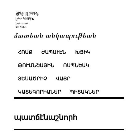
մատեան անկապութեան
ՀՈՍՔ
ԺԱՊԱՒԷՆ
ԽՑԻԿ
ԹՈՒԱՆՇԱՅԻՆ
ՈՍՊՆԵԱԿ
ՏԵՍԱԾՐԻՉ
ՎԱՅՐ
ԿԱՏԵԳՈՐԻԱՆԵՐ
ՊԻՏԱԿՆԵՐ
պատճէնաշնորհ