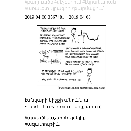
քաղուածք
մէջբերում
էկրանահան
առաւօտ
լրագիր
թարմացում
2019-04-08-3567481
–
2019-04-08
էս նկարի նիշքի անունն ա՝
steal_this_comic.png
, ահա (:
#պատճէնաշնորհ #լսելիք
#ազատութիւն