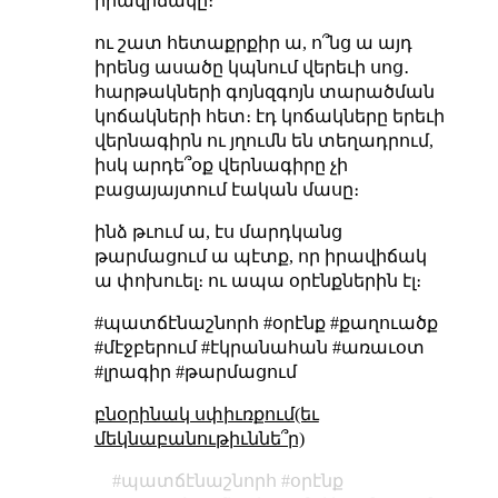
իրավիճակը։
ու շատ հետաքրքիր ա, ո՞նց ա այդ
իրենց ասածը կպնում վերեւի սոց․
հարթակների գոյնզգոյն տարածման
կոճակների հետ։ էդ կոճակները երեւի
վերնագիրն ու յղումն են տեղադրում,
իսկ արդե՞օք վերնագիրը չի
բացայայտում էական մասը։
ինձ թւում ա, էս մարդկանց
թարմացում ա պէտք, որ իրավիճակ
ա փոխուել։ ու ապա օրէնքներին էլ։
#պատճէնաշնորհ #օրէնք #քաղուածք
#մէջբերում #էկրանահան #առաւօտ
#լրագիր #թարմացում
բնօրինակ սփիւռքում(եւ
մեկնաբանութիւննե՞ր)
պատճէնաշնորհ
օրէնք