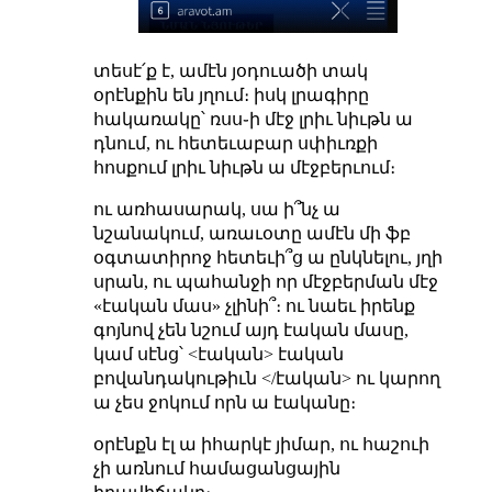
տեսէ՛ք է, ամէն յօդուածի տակ
օրէնքին են յղում։ իսկ լրագիրը
հակառակը՝ ռսս֊ի մէջ լրիւ նիւթն ա
դնում, ու հետեւաբար սփիւռքի
հոսքում լրիւ նիւթն ա մէջբերւում։
ու առհասարակ, սա ի՞նչ ա
նշանակում, առաւօտը ամէն մի ֆբ
օգտատիրոջ հետեւի՞ց ա ընկնելու, յղի
սրան, ու պահանջի որ մէջբերման մէջ
«էական մաս» չլինի՞։ ու նաեւ իրենք
գոյնով չեն նշում այդ էական մասը,
կամ սէնց՝ <էական> էական
բովանդակութիւն </էական> ու կարող
ա չես ջոկում որն ա էականը։
օրէնքն էլ ա իհարկէ յիմար, ու հաշուի
չի առնում համացանցային