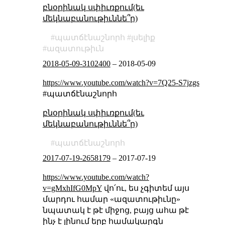
բնօրինակ սփիւռքում(եւ
մեկնաբանութիւննե՞ր)
պատճէնաշնորհ
լսելիք
ազատութիւն
2018-05-09-3102400
–
2018-05-09
https://www.youtube.com/watch?v=7Q25-S7jzgs
#պատճէնաշնորհ
բնօրինակ սփիւռքում(եւ
մեկնաբանութիւննե՞ր)
պատճէնաշնորհ
2017-07-19-2658179
–
2017-07-19
https://www.youtube.com/watch?
v=gMxhIfG0MpY
վո՛ու, ես չգիտեմ այս
մարդու համար «ազատութիւնը»
նպատակ է թէ միջոց, բայց ահա թէ
ինչ է լինում երբ համակարգն