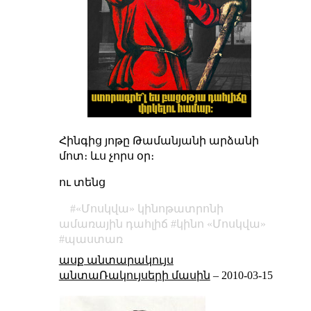
Հինգից յոթը Թամանյանի արձանի
մոտ։ ևս չորս օր։
ու տենց
«Մոսկվա» կինոթատրոնի
ամառային դահլիճ
կինո «Մոսկվա»
պաստառ
ասք անտարակույս
անտաՌակույսերի մասին
–
2010-03-15