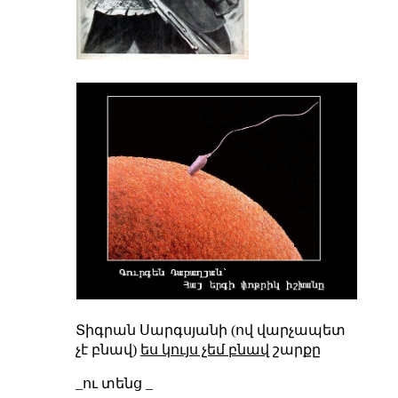
Տիգրան Սարգսյանի (ով վարչապետ
չէ բնավ)
ես կույս չեմ բնավ
շարքը
_ու տենց _