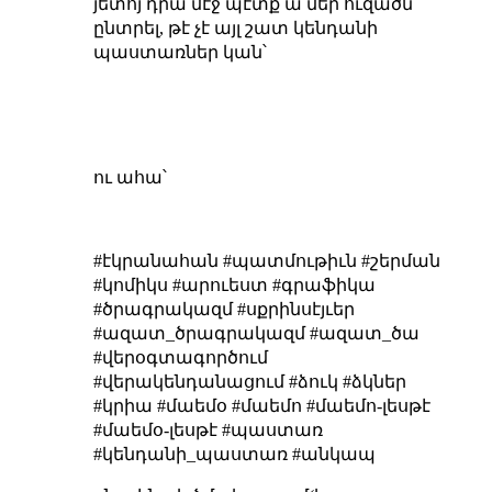
յետոյ դրա մէջ պէտք ա մեր ուզածն
ընտրել, թէ չէ այլ շատ կենդանի
պաստառներ կան՝
ու ահա՝
#էկրանահան #պատմութիւն #շերման
#կոմիկս #արուեստ #գրաֆիկա
#ծրագրակազմ #սքրինսէյւեր
#ազատ_ծրագրակազմ #ազատ_ծա
#վերօգտագործում
#վերակենդանացում #ձուկ #ձկներ
#կրիա #մաեմօ #մաեմո #մաեմո-լեսթէ
#մաեմօ-լեսթէ #պաստառ
#կենդանի_պաստառ #անկապ