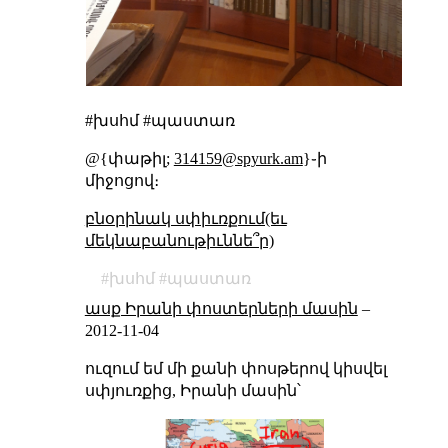
#խսհմ #պաստառ
@{փաթիլ;
314159@spyurk.am
}֊ի
միջոցով։
բնօրինակ սփիւռքում(եւ
մեկնաբանութիւննե՞ր)
խսհմ
պաստառ
ասք Իրանի փոստերների մասին
–
2012-11-04
ուզում եմ մի քանի փոսթերով կիսվել
սփյուռքից, Իրանի մասին՝