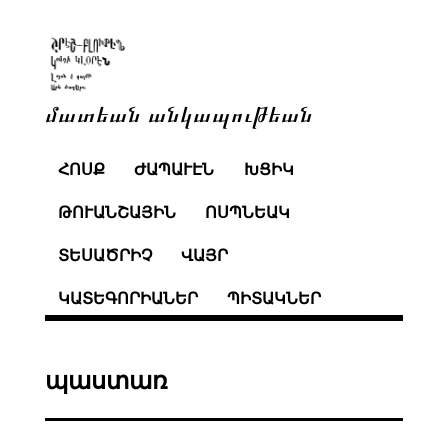
մատեան անկապութեան
ՀՈՍՔ
ԺԱՊԱՒԷՆ
ԽՑԻԿ
ԹՈՒԱՆՇԱՅԻՆ
ՈՍՊՆԵԱԿ
ՏԵՍԱԾՐԻՉ
ՎԱՅՐ
ԿԱՏԵԳՈՐԻԱՆԵՐ
ՊԻՏԱԿՆԵՐ
պաստառ