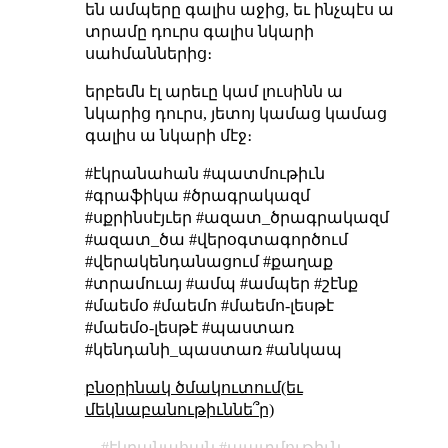
են ամպերը գալիս աջից, եւ ինչպէս ա
տրամը դուրս գալիս նկարի
սահմաններից։
երբեմն էլ արեւը կամ լուսինն ա
նկարից դուրս, յետոյ կամաց կամաց
գալիս ա նկարի մէջ։
#էկրանահան #պատմութիւն
#գրաֆիկա #ծրագրակազմ
#սքրինսէյւեր #ազատ_ծրագրակազմ
#ազատ_ծա #վերօգտագործում
#վերակենդանացում #քաղաք
#տրամուայ #ամպ #ամպեր #շէնք
#մաեմօ #մաեմո #մաեմո-լեսթէ
#մաեմօ-լեսթէ #պաստառ
#կենդանի_պաստառ #անկապ
բնօրինակ ծմակուտում(եւ
մեկնաբանութիւննե՞ր)
էկրանահան
պատմութիւն