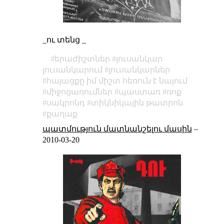
_ու տենց _
երաժիշտներ
լուսանկար
լուսանկարում
լուսանկարներ
հայացքը իմ միշտ հեռուն է նայում
միջոցառումներ
պաստառ
ռոք
սակրոնդ
տիկնիկային թատրոն
քաղաք
պատմություն մատնանշելու մասին
–
2010-03-20