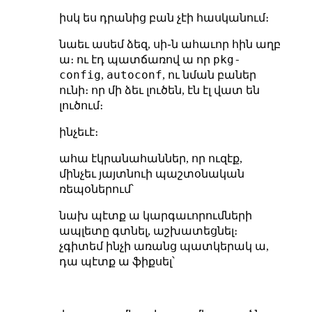
իսկ ես դրանից բան չէի հասկանում։
նաեւ ասեմ ձեզ, սի֊ն ահաւոր հին աղբ
pkg-
ա։ ու էդ պատճառով ա որ
config
autoconf
,
, ու նման բաներ
ունի։ որ մի ձեւ լուծեն, էն էլ վատ են
լուծում։
ինչեւէ։
ահա էկրանահաններ, որ ուզէք,
մինչեւ յայտնուի պաշտօնական
ռեպօներում՝
նախ պէտք ա կարգաւորումների
ապլետը գտնել, աշխատեցնել։
չգիտեմ ինչի առանց պատկերակ ա,
դա պէտք ա ֆիքսել՝