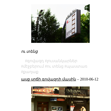
ու տենց
գովազդ
լուսանկարներ
մէջբերում
ու տենց
պաստառ
քաղաք
ասք սրճի գովազդի մասին
–
2010-06-12