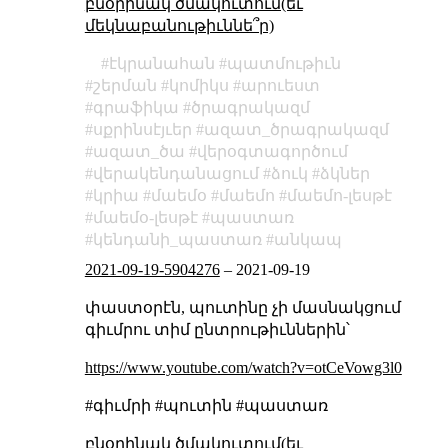
բնօրինակ ծմակուտում(եւ
մեկնաբանութիւննե՞ր)
էկրանահան
պատմութիւն
շերման
կոմիկս
արուեստ
գրաֆիկա
ծրագրակազմ
սքրինսէյւեր
ազատ_ծրագրակազմ
ազատ_ծա
վերօգտագործում
վերակենդանացում
ձուկ
ձկներ
կրիա
մաեմօ
մաեմո
մաեմո-լեսթէ
մաեմօ-լեսթէ
պաստառ
կենդանի_պաստառ
անկապ
2021-09-19-5904276
–
2021-09-19
փաստօրէն, պուտինը չի մասնակցում
գիւմրու տիմ ընտրութիւններին՝
https://www.youtube.com/watch?v=otCeVowg3l0
#գիւմրի #պուտին #պաստառ
բնօրինակ ծմակուտում(եւ