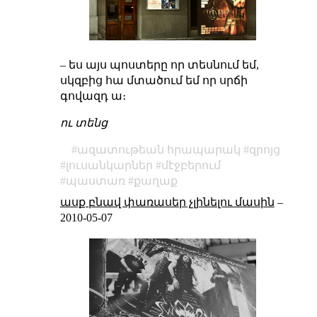
– ես այս պոստերը որ տեսնում եմ,
սկզբից հա մտածում եմ որ սրճի
գովազդ ա։
ու տենց
ազատութեան հրապարակ
զրոյց
լուսանկարներ
մէջբերում
պաստառ
քաղաք
ասք բնավ փառասեր չլինելու մասին
–
2010-05-07