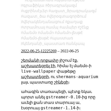
գրաֆիկա
ծրագրակազմ
սքրինսէյւեր
ազատ_ծրագրակազմ
ազատ_ծա
վերօգտագործում
վերակենդանացում
քաղաք
տրամուայ
ամպ
ամպեր
շէնք
մաեմօ
մաեմո
մաեմո-լեսթէ
մաեմօ-լեսթէ
պաստառ
կենդանի_պաստառ
անկապ
2022-06-25-12225269
–
2022-06-25
շերմանի դոքափը
յիշում էք,
աշխատեցրել էի
, հիմա էլ մաեմօ֊ի
live-wallpaper
փաթեթը
shermans-aquarium
աշխատեցրի
, ու
լայւ պաստառը
շինեցի
։
ահագին տառապեցի, պէտք եկաւ
gstreamer-0.10
պորտ անել
֊ից որը
աւելի քան տաս տարուայ ա,
gstreamer-1.14
էսօրուայ
֊ի։