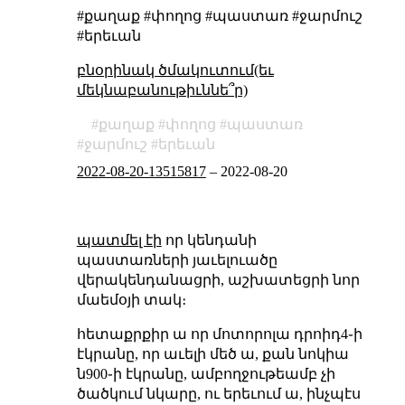
#քաղաք #փողոց #պաստառ #ջարմուշ
#երեւան
բնօրինակ ծմակուտում(եւ
մեկնաբանութիւննե՞ր)
քաղաք
փողոց
պաստառ
ջարմուշ
երեւան
2022-08-20-13515817
–
2022-08-20
պատմել էի
որ կենդանի
պաստառների յաւելուածը
վերակենդանացրի, աշխատեցրի նոր
մաեմօյի տակ։
հետաքրքիր ա որ մոտորոլա դրոիդ4֊ի
էկրանը, որ աւելի մեծ ա, քան նոկիա
ն900֊ի էկրանը, ամբողջութեամբ չի
ծածկում նկարը, ու երեւում ա, ինչպէս