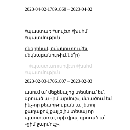
2023-04-02-17891868
–
2023-04-02
#պաստառ #սովէտ #խսհմ
#պատմութիւն
բնօրինակ ծմակուտում(եւ
մեկնաբանութիւննե՞ր)
պաստառ
սովէտ
խսհմ
պատմութիւն
2023-02-03-17061807
–
2023-02-03
ասում ա՝ մեքենայից տեսնում եմ,
գրուած ա «իմ արմուշ», մտածում եմ
ինչ֊որ քեարթու բան ա, յետոյ
քաղաքով քայլելիս տեսայ որ
պաստառ ա, որի վրայ գրուած ա՝
«ջիմ ջարմուշ»։