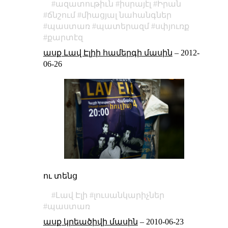
ազատութիւն
իսրայէլ
Իրան
ճնշում
միացյալ նահանգներ
պաստառ
պատերազմ
սփյուռք
քարտէզ
ասք Լավ Էլիի համերգի մասին
–
2012-
06-26
ու տենց
Լավ Էլի
լուսանկարիչներ
պաստառ
ասք կրեածիվի մասին
–
2010-06-23