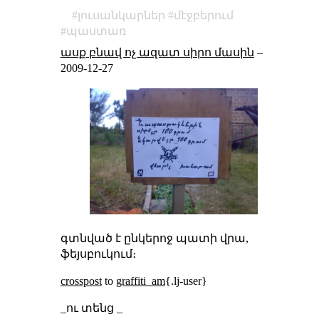
լուսանկարներ
մէջբերում
պաստառ
ասք բնավ ոչ ազատ սիրո մասին
–
2009-12-27
գտնված է ընկերոջ պատի վրա,
ֆեյսբուկում։
crosspost
to
graffiti_am
{.lj-user}
_ու տենց _