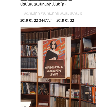
մեկնաբանութիւննե՞ր)
գիւմրի
պուտին
պաստառ
2019-01-22-3447724
–
2019-01-22