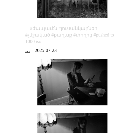
ժապաւէն
լուսանկարներ
չմշակած
քաղաք
փողոց
pushed to
1000 iso
…
–
2025-07-23