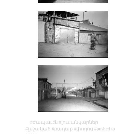
ժապաւէն
լուսանկարներ
չմշակած
քաղաք
փողոց
pushed to