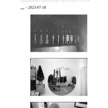
չմշակած
քաղաք
փողոց
EI 3200
…
–
2023-07-18