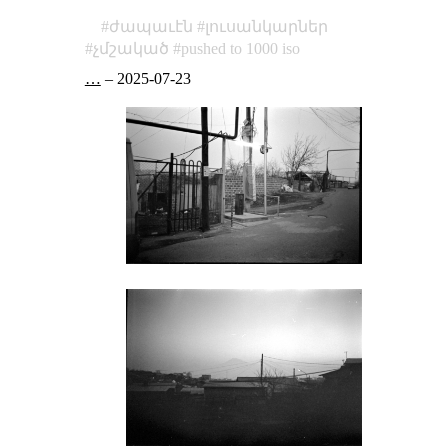
ժապաւէն
լուսանկարներ
չմշակած
pushed to 1000 iso
…
–
2025-07-23