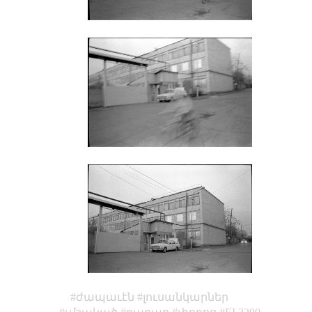
ժապաւէն
լուսանկարներ