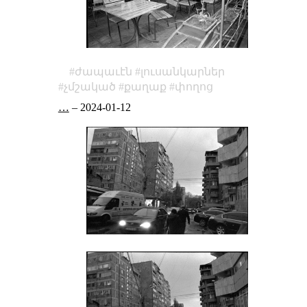
ժապաւէն
լուսանկարներ
չմշակած
քաղաք
փողոց
…
–
2024-01-12