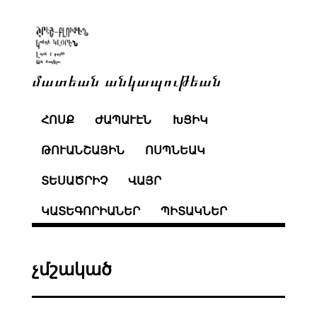
մատեան անկապութեան
ՀՈՍՔ
ԺԱՊԱՒԷՆ
ԽՑԻԿ
ԹՈՒԱՆՇԱՅԻՆ
ՈՍՊՆԵԱԿ
ՏԵՍԱԾՐԻՉ
ՎԱՅՐ
ԿԱՏԵԳՈՐԻԱՆԵՐ
ՊԻՏԱԿՆԵՐ
չմշակած