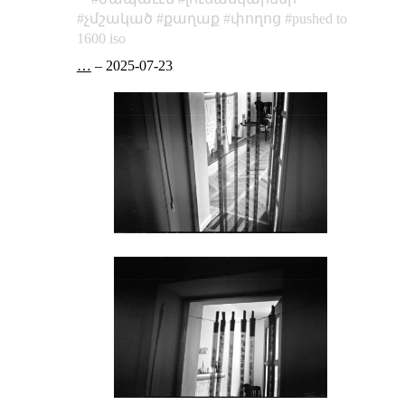
չմշակած
քաղաք
փողոց
pushed to
1600 iso
…
–
2025-07-23