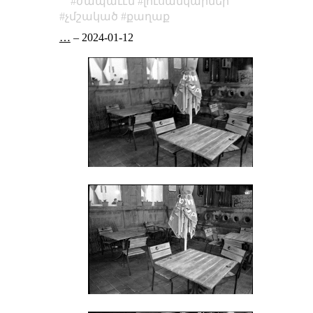
ժապաւէն
լուսանկարներ
չմշակած
քաղաք
…
–
2024-01-12