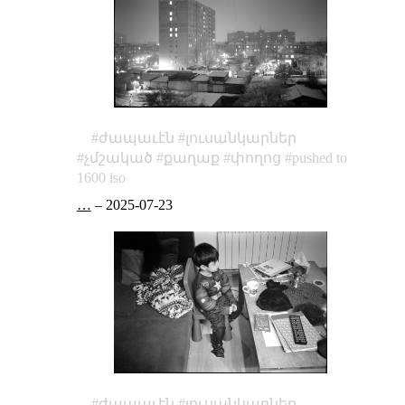
ժապաւէն
լուսանկարներ
չմշակած
քաղաք
փողոց
pushed to
1600 iso
…
–
2025-07-23
ժապաւէն
լուսանկարներ