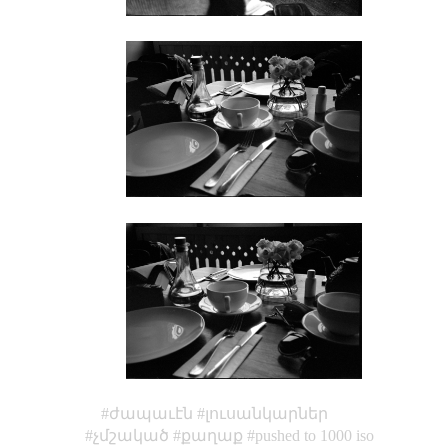
ժապաւէն
լուսանկարներ
չմշակած
քաղաք
pushed to 1000 iso