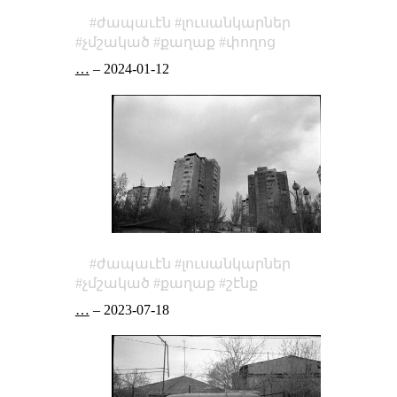
ժապաւէն
լուսանկարներ
չմշակած
քաղաք
փողոց
…
–
2024-01-12
ժապաւէն
լուսանկարներ
չմշակած
քաղաք
շէնք
…
–
2023-07-18