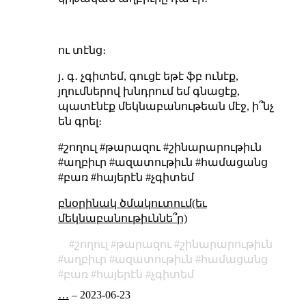
ու տէնց։
յ․ գ․ չգիտեմ, գուցէ եթէ ֆբ ունէք,
յղումներով խնդրում եմ գնացէք,
պատէնէք մեկնաբանութեան մէջ, ի՞նչ
են գրել։
#շողուլ #թարազու #շինարարութիւն
#աղբիւր #ազատութիւն #համացանց
#բառ #հայերէն #չգիտեմ
բնօրինակ ծմակուտում(եւ
մեկնաբանութիւննե՞ր)
շողուլ
թարազու
շինարարութիւն
աղբիւր
ազատութիւն
համացանց
բառ
հայերէն
չգիտեմ
…
–
2023-06-23