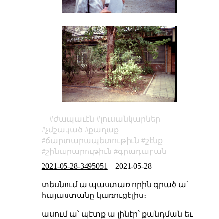
ժապաւէն
լուսանկարներ
չմշակած
քաղաք
ճարտարապետութիւն
շէնք
շինարարութիւն
գրադարան
2021-05-28-3495051
–
2021-05-28
տեսնում ա պաստառ որին գրած ա՝
հայաստանը կառուցելիս։
ասում ա՝ պէտք ա լինէր՝ քանդման եւ