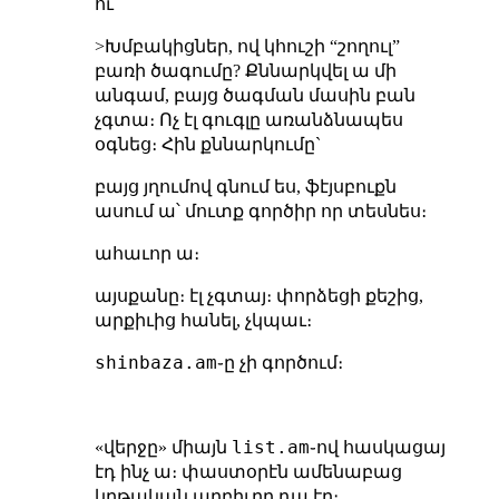
ու
>Խմբակիցներ, ով կհուշի “շողուլ”
բառի ծագումը? Քննարկվել ա մի
անգամ, բայց ծագման մասին բան
չգտա։ Ոչ էլ գուգլը առանձնապես
օգնեց։ Հին քննարկումը`
բայց յղումով գնում ես, ֆէյսբուքն
ասում ա՝ մուտք գործիր որ տեսնես։
ահաւոր ա։
այսքանը։ էլ չգտայ։ փորձեցի քեշից,
արքիւից հանել, չկպաւ։
shinbaza.am
֊ը չի գործում։
list.am
«վերջը» միայն
֊ով հասկացայ
էդ ինչ ա։ փաստօրէն ամենաբաց
կրթական աղբիւրը դա էր։