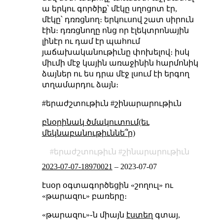
ա երկու գործիք՝ մէկը սղոցոտ էր,
մէկը՝ դռռցնող։ երկուսով շատ սիրուն
էին։ դռռցնողը ոնց որ էլեկտրոնային
լինէր ու դամ էր պահում
յաճախականութիւնը փոխելով։ իսկ
միւմի մէջ կային առաջինին հարմոնիկ
ձայներ ու ես դրա մէջ լսում էի երգող
տղամարդու ձայն։
#երաժշտութիւն #շինարարութիւն
բնօրինակ ծմակուտում(եւ
մեկնաբանութիւննե՞ր)
երաժշտութիւն
շինարարութիւն
2023-07-07-18970021
–
2023-07-07
էսօր օգտագործեցին «շողուլ» ու
«թարազու» բառերը։
«թարազու»֊ն միայն
էստեղ
գտայ,