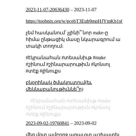
2023-11-07-20636430
–
2023-11-07
https://toobnix.org/w/pcebT3Eub9mpHJYmKb1sGX
չեմ հասկանում՝ չլինի՞ նոր make֊ը
հիմա ընթացիկ մասը նկարագրում ա
տակի տողում։
#էկրանահան #տեսանիւթ #make
#շինում #շինարարութիւն #կոնսոլ
#տէք #լինուքս
բնօրինակ ծմակուտում(եւ
մեկնաբանութիւննե՞ր)
էկրանահան
տեսանիւթ
make
շինում
շինարարութիւն
կոնսոլ
տէք
լինուքս
2023-09-02-19760841
–
2023-09-02
մեզ մօտ ամբողջ առաւօտ աշխատել