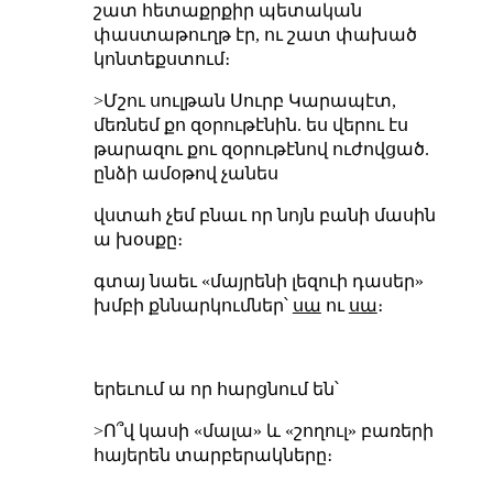
շատ հետաքրքիր պետական
փաստաթուղթ էր, ու շատ փախած
կոնտեքստում։
>Մշու սուլթան Սուրբ Կարապէտ,
մեռնեմ քո զօրութէնին. ես վերու էս
թարազու քու զօրութէնով ուժովցած.
ընձի ամօթով չանես
վստահ չեմ բնաւ որ նոյն բանի մասին
ա խօսքը։
գտայ նաեւ «մայրենի լեզուի դասեր»
խմբի քննարկումներ՝
սա
ու
սա
։
երեւում ա որ հարցնում են՝
>Ո՞վ կասի «մալա» և «շողուլ» բառերի
հայերեն տարբերակները։