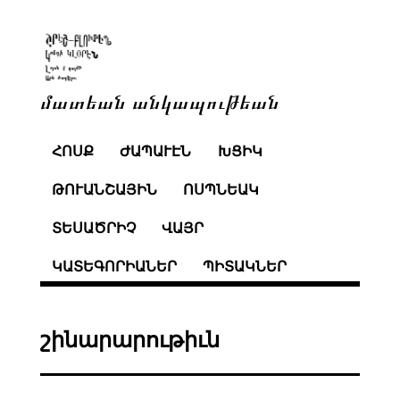
մատեան անկապութեան
ՀՈՍՔ
ԺԱՊԱՒԷՆ
ԽՑԻԿ
ԹՈՒԱՆՇԱՅԻՆ
ՈՍՊՆԵԱԿ
ՏԵՍԱԾՐԻՉ
ՎԱՅՐ
ԿԱՏԵԳՈՐԻԱՆԵՐ
ՊԻՏԱԿՆԵՐ
շինարարութիւն