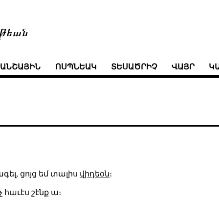
թեան
ՒԱՆՇԱՅԻՆ
ՈՍՊՆԵԱԿ
ՏԵՍԱԾՐԻՉ
ՎԱՅՐ
Կ
ագել, ցոյց եմ տալիս
վիդեօն
։
չ հաւէս շէնք ա։