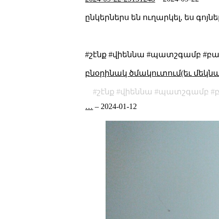
ընկերներս են ուղարկել, ես գոյ
#շէնք #վիեննա #պատշգամբ #բ
բնօրինակ ծմակուտում(եւ մեկն
շէնք
վիեննա
պատշգամբ
…
–
2024-01-12