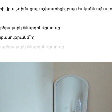
ների վրայ չդիմացայ, աշխատեցի, բայց էականն այն ա
արձրայարկ #մարդիկ #քաղաք
աբանութիւննե՞ր)
բարձրայարկ
մարդիկ
քաղաք