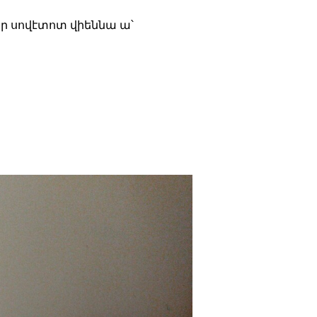
 որ սովէտոտ վիեննա ա՝