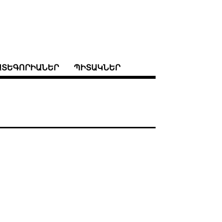
ԱՏԵԳՈՐԻԱՆԵՐ
ՊԻՏԱԿՆԵՐ