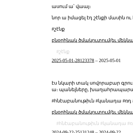
ասում ա՝ վաայ։
նոր ա իմացել էդ շէնքի մասին ու
#շէնք
բնօրինակ ծմակուտում(եւ մեկն
շէնք
2025-05-01-28123378
–
2025-05-01
էս նկարի տակ սովորաբար գրում 
ա։ պանելները, խաղահրապարակը,
#հնէաբանութիւն #կանադա #ռդ #
բնօրինակ ծմակուտում(եւ մեկն
հնէաբանութիւն
կանադա
ռ
2024-09-22-25131248
–
2024-09-22