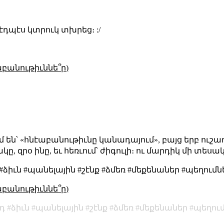
 էդպէս կտրուկ տխրեց։ :/
աբանութիւննե՞ր)
են՝ «հնէաբանութիւնը կանադայում», բայց երբ ուշադ
 զրօ ինը, եւ հեռւում՝ ժիգուլի։ ու մարդիկ մի տեսա
ձիւն #պանելային #շէնք #ձմեռ #մեքենաներ #պեղումն
աբանութիւննե՞ր)
դ
ձիւն
պանելային
շէնք
ձմեռ
մեքենաներ
պեղու