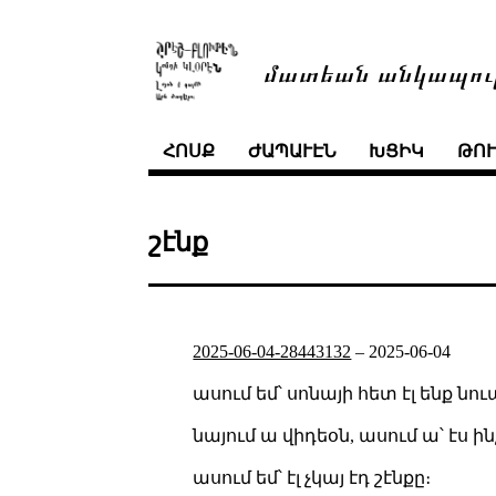
մատեան անկապու
ՀՈՍՔ
ԺԱՊԱՒԷՆ
ԽՑԻԿ
ԹՈ
շէնք
2025-06-04-28443132
–
2025-06-04
ասում եմ՝ սոնայի հետ էլ ենք նու
նայում ա վիդեօն, ասում ա՝ էս ին
ասում եմ՝ էլ չկայ էդ շէնքը։