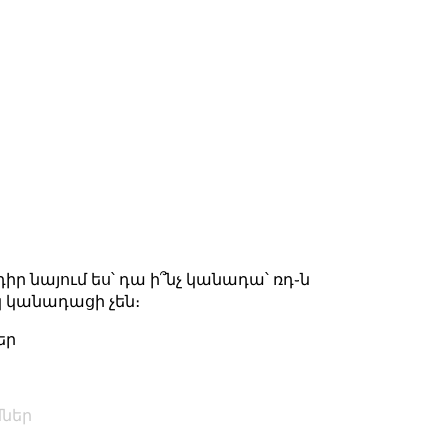
իր նայում ես՝ դա ի՞նչ կանադա՝ ռդ֊ն
կ կանադացի չեն։
եր
մներ