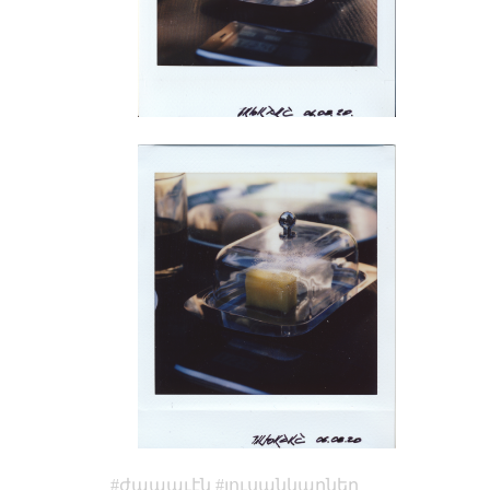
ժապաւէն
լուսանկարներ