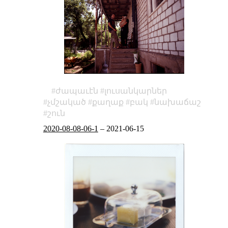
ժապաւէն
լուսանկարներ
չմշակած
քաղաք
բակ
նախաճաշ
շուն
2020-08-08-06-1
–
2021-06-15