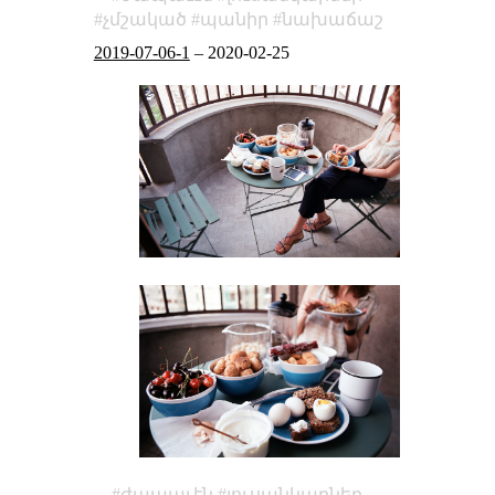
չմշակած
պանիր
նախաճաշ
2019-07-06-1
–
2020-02-25
ժապաւէն
լուսանկարներ