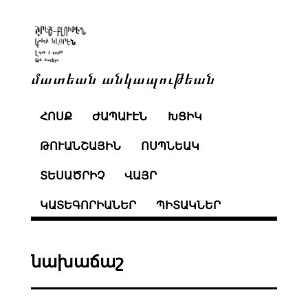
մատեան անկապութեան
ՀՈՍՔ
ԺԱՊԱՒԷՆ
ԽՑԻԿ
ԹՈՒԱՆՇԱՅԻՆ
ՈՍՊՆԵԱԿ
ՏԵՍԱԾՐԻՉ
ՎԱՅՐ
ԿԱՏԵԳՈՐԻԱՆԵՐ
ՊԻՏԱԿՆԵՐ
նախաճաշ