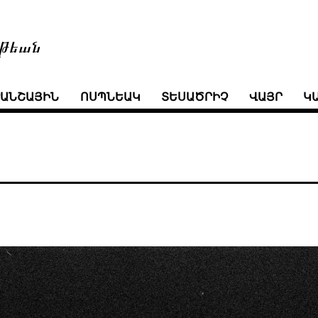
թեան
ՒԱՆՇԱՅԻՆ
ՈՍՊՆԵԱԿ
ՏԵՍԱԾՐԻՉ
ՎԱՅՐ
Կ