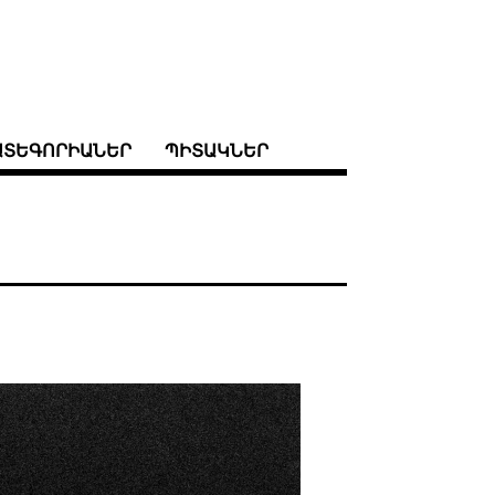
ԱՏԵԳՈՐԻԱՆԵՐ
ՊԻՏԱԿՆԵՐ