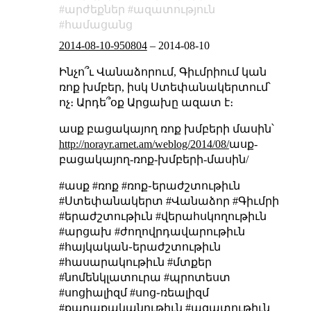
արժեքներ
ազատություն
համացանց
2014-08-10-950804
–
2014-08-10
Ինչո՞ւ Վանաձորում, Գիւմրիում կան
ռոք խմբեր, իսկ Ստեփանակերտում՝
ոչ։ Արդե՞օք Արցախը ազատ է։
ասք բացակայող ռոք խմբերի մասին՝
http://norayr.arnet.am/weblog/2014/08/
ասք-
բացակայող-ռոք-խմբերի-մասին/
#ասք #ռոք #ռոք֊երաժշտութիւն
#Ստեփանակերտ #Վանաձոր #Գիւմրի
#երաժշտութիւն #վերահսկողութիւն
#արցախ #ժողովրդավարութիւն
#հայկական֊երաժշտութիւն
#հասարակութիւն #մտքեր
#նոմենկլատուրա #պրոտեստ
#սոցիալիզմ #սոց֊ռեալիզմ
#քաղաքականութիւն #ազատութիւն