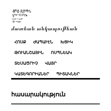
մատեան անկապութեան
ՀՈՍՔ
ԺԱՊԱՒԷՆ
ԽՑԻԿ
ԹՈՒԱՆՇԱՅԻՆ
ՈՍՊՆԵԱԿ
ՏԵՍԱԾՐԻՉ
ՎԱՅՐ
ԿԱՏԵԳՈՐԻԱՆԵՐ
ՊԻՏԱԿՆԵՐ
հասարակություն