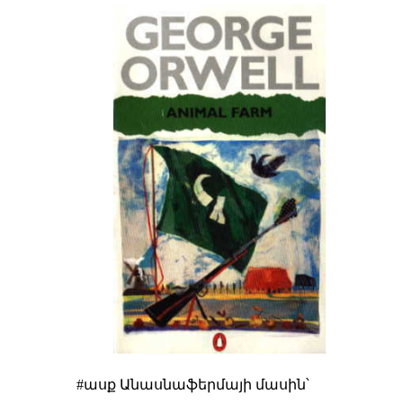
#ասք Անասնաֆերմայի մասին՝