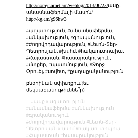
http://norayr.arnet.am/weblog/2013/06/23/
ասք-
անասնաֆերմայի-մասին/
http://kg.am/g96hw3
#ազատություն, #անասնաֆերմա,
#անկախություն, #գրականություն,
#ժողովրդավարություն, #Լեւոն֊Տեր֊
Պետրոսյան, #խսհմ, #հակաուտոպիա,
#Հայաստան, #հասարակություն,
#մտքեր, #պատմություն, #Ջորջ֊
Օրուել, #սովետ, #քաղաքականություն
բնօրինակ սփիւռքում(եւ
մեկնաբանութիւննե՞ր)
ասք
ազատություն
անասնաֆերմա
անկախություն
գրականություն
ժողովրդավարություն
Լեւոն֊Տեր֊
Պետրոսյան
խսհմ
հակաուտոպիա
Հայաստան
հասարակություն