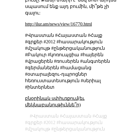
սպասում ենք այդ բումին, մի՞թե չի
գալու:
http://ilur.am/news/view/16770.html
#Վրաստան #Հայաստան #Հայք
#գրքեր #2012 #հասարակություն
#մշակույթ #ընթերցականություն
#Բակուր #կոռուպցիա #հայերեն
#վրացերեն #ռուսերեն #անգտերեն
#գերմաներեն #համացանց
#օտարալեզու֊դպրոցներ
հեռուստատեսություն #սերիալ
#ինտերնետ
բնօրինակ սփիւռքում(եւ
մեկնաբանութիւննե՞ր)
Վրաստան
Հայաստան
Հայք
գրքեր
2012
հասարակություն
մշակույթ
ընթերցականություն