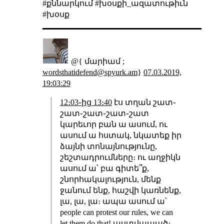
#քննարկում #խօսքի_ազատութիւն
#խօսք
@{ մարիամ ;
wordsthatidefend@spyurk.am
}
07.03.2019,
19:03:29
12։03֊ից 13։40
էս տղան շատ֊
շատ֊շատ֊շատ֊շատ
կարեւոր բան ա ասում, ու
ասում ա հստակ, նկատեք իր
ձայնի տոնայնությունը,
շեշտադրումները։ ու աղջիկն
ասում ա՝ բա գիտե՞ք,
շնորհակալություն, մենք
ջանում ենք, հաշվի կառնենք,
լա, լա, լա։ ապա ասում ա՝
people can protest our rules, we can
let them do that! աստվաաած։