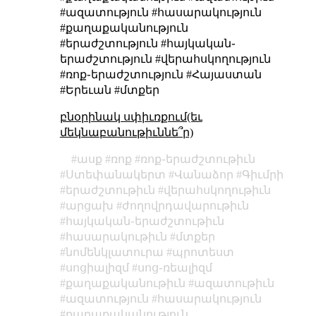
#ազատություն #հասարակություն
#քաղաքականություն
#երաժշտություն #հայկական֊
երաժշտություն #վերահսկողություն
#ռոք֊երաժշտություն #Հայաստան
#Երեւան #մտքեր
բնօրինակ սփիւռքում(եւ
մեկնաբանութիւննե՞ր)
ասք
ռոք
ռոք֊երաժշտութիւն
Ստեփանակերտ
Վանաձոր
Գիւմրի
երաժշտութիւն
վերահսկողութիւն
արցախ
ժողովրդավարութիւն
հայկական֊երաժշտութիւն
հասարակութիւն
մտքեր
նոմենկլատուրա
պրոտեստ
սոցիալիզմ
սոց֊ռեալիզմ
քաղաքականութիւն
ազատութիւն
ազատություն
հասարակություն
քաղաքականություն