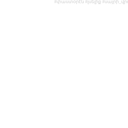
փաստօրէն
լսելիք
սայրի_վր