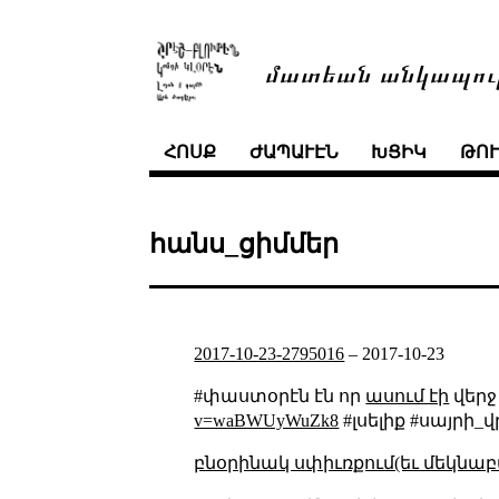
մատեան անկապու
ՀՈՍՔ
ԺԱՊԱՒԷՆ
ԽՑԻԿ
ԹՈ
հանս_ցիմմեր
2017-10-23-2795016
–
2017-10-23
#փաստօրէն էն որ
ասում էի
վերջ 
v=waBWUyWuZk8
#լսելիք #սայրի
բնօրինակ սփիւռքում(եւ մեկնաբ