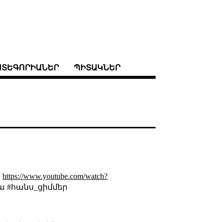
ԱՏԵԳՈՐԻԱՆԵՐ
ՊԻՏԱԿՆԵՐ
՝
https://www.youtube.com/watch?
ա #հանս_ցիմմեր