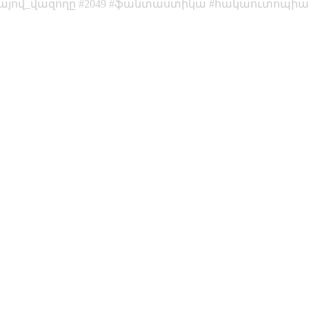
այով_վազողը
2049
ֆանտաստիկա
հակաուտոպի