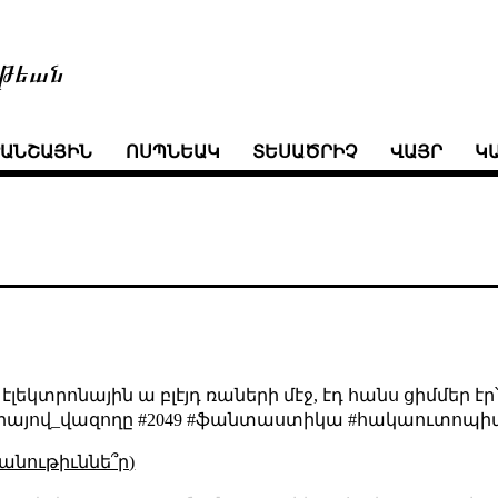
թեան
ՒԱՆՇԱՅԻՆ
ՈՍՊՆԵԱԿ
ՏԵՍԱԾՐԻՉ
ՎԱՅՐ
Կ
էլեկտրոնային ա բլէյդ ռաների մէջ, էդ հանս ցիմմեր էր
_վրայով_վազողը #2049 #ֆանտաստիկա #հակաուտոպի
անութիւննե՞ր)