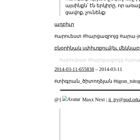
այսինքն՝ էն երկիրը, որ առա
ցավոք, չունենք:
աղբիւր
#արուեստ #հարցազրոյց #արա֊jով
բնօրինակ սփիւռքում(եւ մեկնաբ
արուեստ
հարցազրոյց
արա
2014-03-11-655838
–
2014-03-11
#տիգրան_ծիտողձյան #tigran_tsito
@{
Maxx Next ;
ii_try@pod.orkz