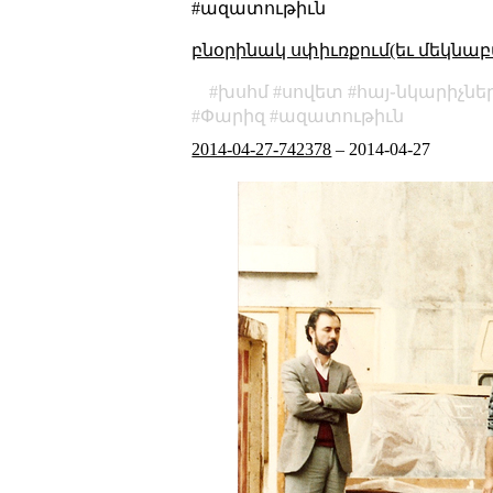
#ազատութիւն
բնօրինակ սփիւռքում(եւ մեկնաբ
խսհմ
սովետ
հայ֊նկարիչնե
Փարիզ
ազատութիւն
2014-04-27-742378
–
2014-04-27