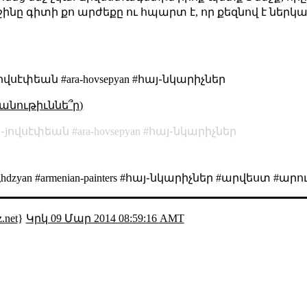
ջինը գիտի քո արժեքը ու հպարտ է, որ քեզնով է ներկա
սէփեան #ara-hovsepyan #հայ֊նկարիչներ
անութիւննե՞ր)
֊jովսէփեան
ara-hovsepyan
հայ֊նկարիչներ
ghdzyan #armenian-painters #հայ֊նկարիչներ #արվեստ #ա
.net
}
Կրկ 09 Մար 2014 08:59:16 AMT