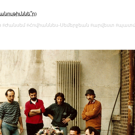
անութիւննե՞ր)
ր
Ժանսեմ
Հովհաննես֊Սեմերջեան
արվեստ
պատմ