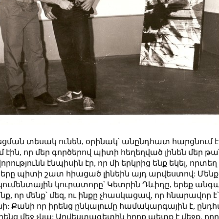
ման տեսակ ունեն, օրինակ՝ անընդհատ հարցնում էին
մ էին, որ մեր գործերով պիտի հեղեղված լինեն մեր 
թյունն էնպիսին էր, որ մի երկրից ենք եկել, որտեղ 
 պիտի շատ հիացած լինեին այդ արվեստով: Մենք չգ
կումենտային կուրատորը՝ Կետրին Դևիդը, երեք անգամ
, որ մենք՝ մեզ, ու ինքը չհասկացավ, որ հնարավոր է՝ 
նի: Քանի որ իրենց ընկալումը համակարգային է, ընդ
ենց մեջ չկա: Արվեստագետին իրոք պետք է մեջք, որը