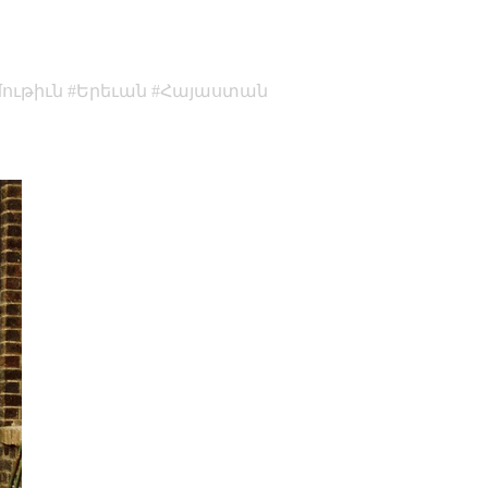
ութիւն
Երեւան
Հայաստան