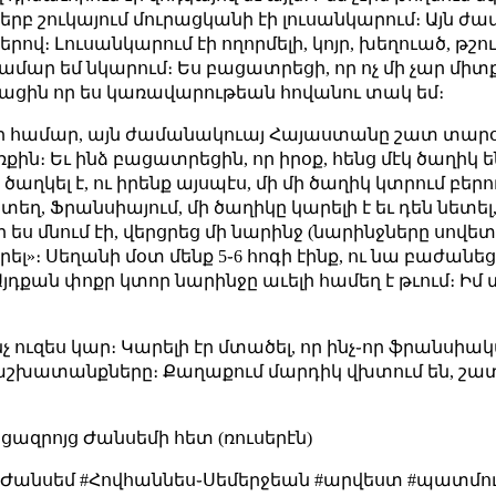
, երբ շուկայում մուրացկանի էի լուսանկարում։ Այն
ով։ Լուսանկարում էի ողորմելի, կոյր, խեղուած, թշո
ամար եմ նկարում։ Ես բացատրեցի, որ ոչ մի չար միտք
սացին որ ես կառավարութեան հովանու տակ եմ։
ի համար, այն ժամանակուայ Հայաստանը շատ տարօրի
ռքին։ Եւ ինձ բացատրեցին, որ իրօք, հենց մէկ ծաղիկ 
 ծաղկել է, ու իրենք այսպէս, մի մի ծաղիկ կտրում բե
եղ, Ֆրանսիայում, մի ծաղիկը կարելի է եւ դեն նետել
ւր ես մնում էի, վերցրեց մի նարինջ (նարինջները սովե
րել»։ Սեղանի մօտ մենք 5֊6 հոգի էինք, ու նա բաժանե
Այդքան փոքր կտոր նարինջը աւելի համեղ է թւում։ Իմ 
ինչ ուզես կար։ Կարելի էր մտածել, որ ինչ֊որ ֆրանս
աշխատանքները։ Քաղաքում մարդիկ վխտում են, շատ մ
ցազրոյց Ժանսեմի հետ (ռուսերէն)
 #Ժանսեմ #Հովհաննես֊Սեմերջեան #արվեստ #պատմո