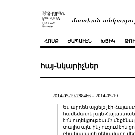
մատեան անկապու
ՀՈՍՔ
ԺԱՊԱՒԷՆ
ԽՑԻԿ
ԹՈ
հայ֊նկարիչներ
2014-05-19-788466
–
2014-05-19
Ես արդեն այցելել էի Հայաս
համեմատել այն Հայաստանը
էին ուղեկցութեամբ մեքենայ՝
տալիս այն, ինչ ուզում էին 
բնակավայրի ղեկավարը մեզ դի