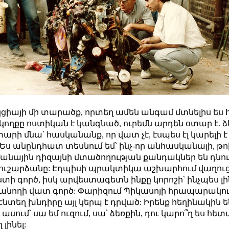
եկցիայի մի տարածք, որտեղ ամեն անգամ մտնելիս ես 
կողքը ոստիկան է կանգնած, ուրեմն արդեն օտար է. 
արի մնա՝ հասկանանք, որ վատ չէ, էսպես էլ կարելի է
: Ես անընդհատ տեսնում եմ՝ ինչ-որ անհասկանալի, թ
նային դիզայնի մտածողության քանդակներ են դնում
հուշարձանը: Էդպիսի պրակտիկա աշխարհում վաղուց 
տի գործ, իսկ արվեստագետն ինքը կորոշի՝ ինչպես լի
ուսանողի վատ գործ: Փարիզում Պիկասոյի հրապարակ
նտեղ խնդիրը այլ կերպ է դրված: Իրենք հեղինակին են 
 ասում՝ սա եմ ուզում, սա՝ ձեռքին, դու կարո՞ղ ես հե
լինել: