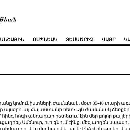
թեան
ՒԱՆՇԱՅԻՆ
ՈՍՊՆԵԱԿ
ՏԵՍԱԾՐԻՉ
ՎԱՅՐ
Կ
տանը կոմունիստների ժամանակ, մօտ 35֊40 տարի առաջ
 այսօրուայ Հայաստանի հետ։ Այն ժամանակ ձեռքեր
 հինգ հոգի անդադար հետեւում էին մեր բոլոր քայլերի
ցուցադրել։ Ամենուր, ուր գնում էինք, մեզ արդեն սպաս
մաւորում էր վոդկայով եւ այլն։ Ինձ չէին թողնում նկ