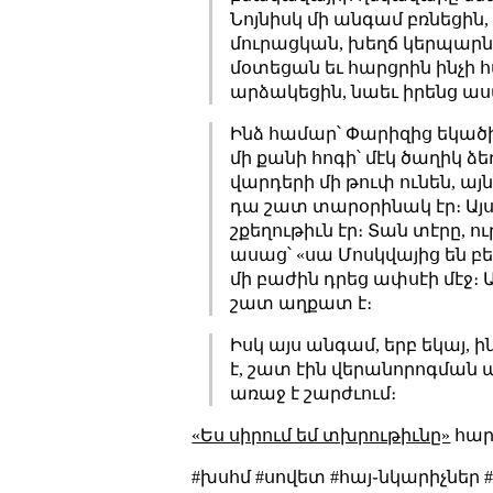
Նոյնիսկ մի անգամ բռնեցին
մուրացկան, խեղճ կերպարներ
մօտեցան եւ հարցրին ինչի հ
արձակեցին, նաեւ իրենց ա
Ինձ համար՝ Փարիզից եկած
մի քանի հոգի՝ մէկ ծաղիկ ձե
վարդերի մի թուփ ունեն, այն
դա շատ տարօրինակ էր։ Այստ
շքեղութիւն էր։ Տան տէրը, ո
ասաց՝ «սա Մոսկվայից են բե
մի բաժին դրեց ափսէի մէջ։ 
շատ աղքատ է։
Իսկ այս անգամ, երբ եկայ, 
է, շատ էին վերանորոգման 
առաջ է շարժւում։
«Ես սիրում եմ տխրութիւնը»
հար
#խսհմ #սովետ #հայ֊նկարիչներ