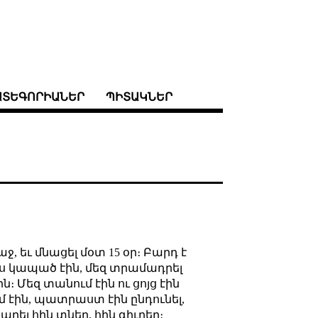
ԱՏԵԳՈՐԻԱՆԵՐ
ՊԻՏԱԿՆԵՐ
, եւ մնացել մօտ 15 օր։ Բարդ է
ս կապած էին, մեզ տրամադրել
ն։ Մեզ տանում էին ու ցոյց էին
ում էին, պատրաստ էին ընդունել,
արել հին տներ, հին գիւղեր։