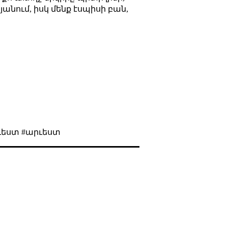
յանում, իսկ մենք էսպիսի բան,
րուեստ #արւեստ