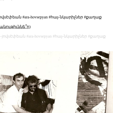
սէփեան #ara-hovsepyan #հայ֊նկարիչներ #քաղաք
անութիւննե՞ր)
֊jովսէփեան
ara-hovsepyan
հայ֊նկարիչներ
քաղաք