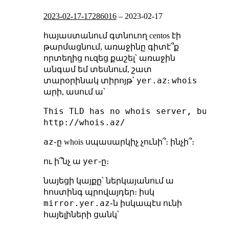
2023-02-17-17286016
–
2023-02-17
հայաստանում գտնուող centos էի
թարմացնում, առաջինը գիտէ՞ք
որտեղից ուզեց քաշել՝ առաջին
անգամ եմ տեսնում, շատ
yer.az
whois
տարօրինակ տիրոյթ՝
։
արի, ասում ա՝
This TLD has no whois server, but yo
az
֊ը whois սպասարկիչ չունի՞։ ինչի՞։
yer
ու ի՞նչ ա
֊ը։
նայեցի կայքը՝ ներկայանում ա
հոստինգ պրովայդեր։ իսկ
mirror.yer.az
֊ն իսկապէս ունի
հայելիների ցանկ՝