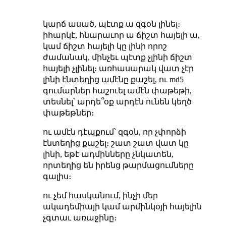
կարճ ասած, պէտք ա զգօն լինել։
իհարկէ, հնարաւոր ա ճիշտ հայելի ա,
կամ ճիշտ հայելի կը լինի որոշ
ժամանակ, մինչեւ պէտք չլինի ճիշտ
հայելի չլինել։ առհասարակ վատ չէր
լինի էնտեղից ամէնը քաշել, ու md5
գումարներ հաշուել ամէն փաթեթի,
տեսնել՝ արդե՞օք արդէն ունեն կեղծ
փաթեթներ։
ու ամէն դէպքում՝ զգօն, որ չփորձի
էնտեղից քաշել։ շատ շատ վատ կը
լինի, եթէ ադմինները չնկատեն,
որտեղից են իրենց թարմացումները
գալիս։
ու չեմ հասկանում, ինչի մեր
ակադեմիայի կամ արմինկօյի հայելին
չգտաւ առաջինը։