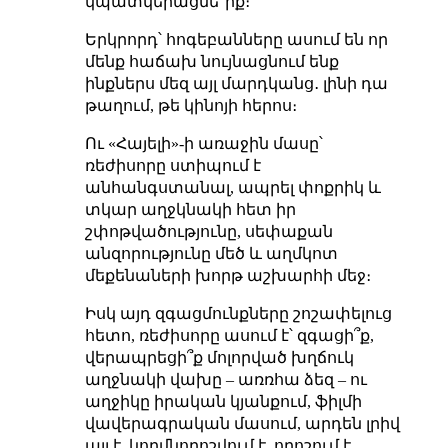
կպատկերացնե՞իք։
Երկրորդ՝ հոգեբանները ասում են որ
մենք հաճախ նույնացնում ենք
ինքներս մեզ այլ մարդկանց․ լինի դա
թաղում, թե կինոյի հերոս։
Ու «Հայելի»-ի առաջին մասը՝
ռեժիսորը ստիպում է
անհանգստանալ, ապրել փոքրիկ և
տկար աղջկնակի հետ իր
շփոթվածությունը, սեփաքան
անզորությունը մեծ և աղմկոտ
մեքենաների խորթ աշխարհի մեջ։
Իսկ այդ զգացմունքները շոշափելուց
հետո, ռեժիսորը ասում է՝ զգացի՞ք,
վերապրեցի՞ք մոլորված խղճուկ
աղջնակի վախը – առռհա ձեզ – ու
աղջիկը իրական կյանքում, ֆիլմի
վավերագրական մասում, արդեն լրիվ
այլ է, կողմնորոշվում է, որոշում է,