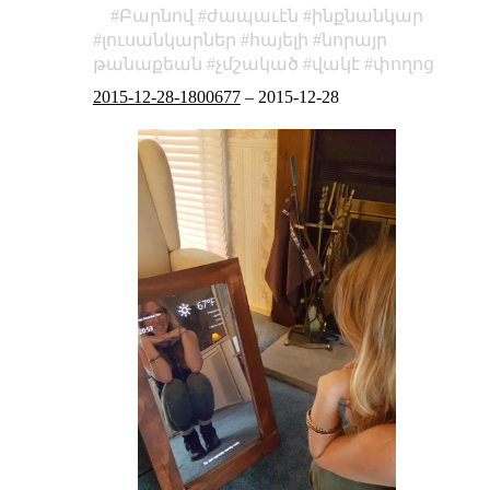
Բարնով
ժապաւէն
ինքնանկար
լուսանկարներ
հայելի
նորայր
թանաքեան
չմշակած
վակէ
փողոց
2015-12-28-1800677
–
2015-12-28