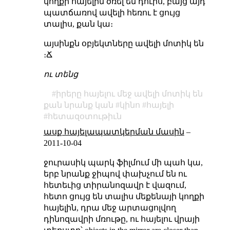
կողքի հայելին ծռել են դուրս, բայց այդ
պատճառով ավելի հեռու է ցույց
տալիս, քան կա։
այսինքն օբյեկտները ավելի մոտիկ են
։Ճ
ու տենց
իրերը հայելու մեջ ավելի մոտիկ են
քան նրանք կան
կինո
հայելի
հետազօտութիւն
ասք հայելապատկերման մասին
–
2011-10-04
ջուրասիկ պարկ ֆիլմում մի պահ կա,
երբ նրանք ջիպով փախչում են ու
հետեւից տիրանոզավր է վազում,
հետո ցույց են տալիս մեքենայի կողքի
հայելին, դրա մեջ արտացոլվող
դինոզավրի մռութը, ու հայելու վրայի