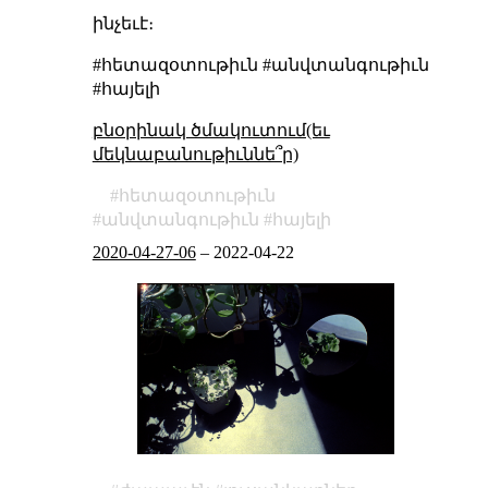
ինչեւէ։
#հետազօտութիւն #անվտանգութիւն
#հայելի
բնօրինակ ծմակուտում(եւ
մեկնաբանութիւննե՞ր)
հետազօտութիւն
անվտանգութիւն
հայելի
2020-04-27-06
–
2022-04-22