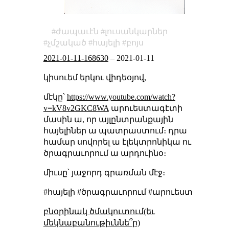
ժապաւէն
լուսանկարներ
չմշակած
հայելի
բոյս
2021-01-11-168630
–
2021-01-11
կիսուեմ երկու վիդեօյով,
մէկը՝
https://www.youtube.com/watch?
v=kV8v2GKC8WA
արուեստագէտի
մասին ա, որ այլընտրանքային
հայելիներ ա պատրաստում։ դրա
համար սովորել ա էլեկտրոնիկա ու
ծրագրաւորում ա արդուինօ։
միւսը՝ յաջորդ գրառման մէջ։
#հայելի #ծրագրաւորում #արուեստ
բնօրինակ ծմակուտում(եւ
մեկնաբանութիւննե՞ր)