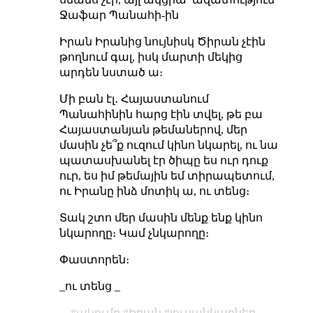
Ջաֆար Պանահի-ին
Իրան Իրանից նույնիսկ Ծիրան չէին
թողնում գալ, իսկ մարտի մեկից
արդեն նստած ա։
Մի բան էլ․ Հայաստանում
Պանահինին հարց էին տվել, թե բա
Հայաստանյան թեմաներով, մեր
մասին չե՞ք ուզում կինո նկարել, ու նա
պատասխանել էր ծիպը ես ուր դուք
ուր, ես իմ թեմային եմ տիրապետում,
ու Իրանը ինձ մոտիկ ա, ու տենց։
Տակ շտո մեր մասին մենք ենք կինո
նկարողը։ Կամ չնկարողը։
Փաստորեն։
_ու տենց _
ակումբ
Իրան
լուսանկարներ