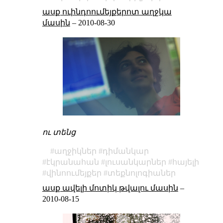
ասք ուինդոումեյքերոտ աղջկա
մասին
–
2010-08-30
ու տենց
աղջիկներ
դիմանկար
էկրանահան
լուսանկարներ
հայելի
վինոումեյքեր
տեքնոլոգիաներ
ասք ավելի մոտիկ թվալու մասին
–
2010-08-15