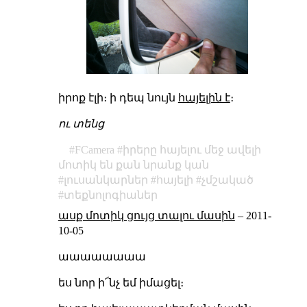
իրոք էլի։ ի դեպ նույն
հայելին է
։
ու տենց
FCamera
իրերը հայելու մեջ ավելի
մոտիկ են քան նրանք կան
լուսանկարներ
հայելի
չմշակած
տեքնոլոգիաներ
ասք մոտիկ ցույց տալու մասին
–
2011-
10-05
աաաաաաաա
ես նոր ի՜նչ եմ իմացել։