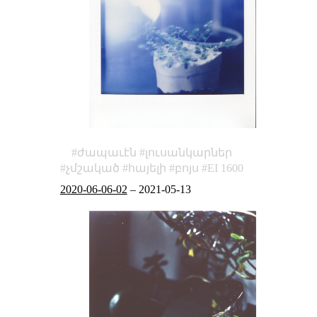
ժապաւէն
լուսանկարներ
չմշակած
հայելի
բոյս
EI 1600
2020-06-06-02
–
2021-05-13