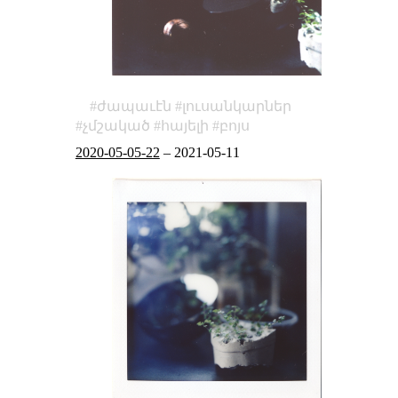
ժապաւէն
լուսանկարներ
չմշակած
հայելի
բոյս
2020-05-05-22
–
2021-05-11