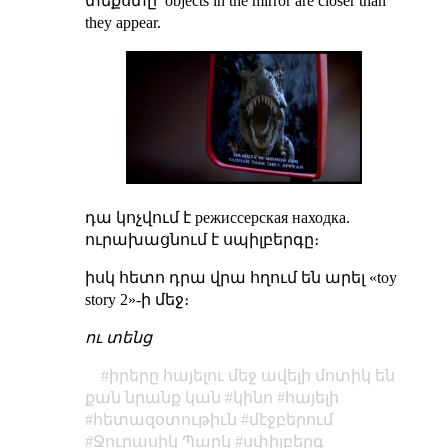
տեքստը՝ objects in the mirror are closer than
they appear.
դա կոչվում է режиссерская находка.
ուրախացնում է սպիլբերգը։
իսկ հետո դրա վրա հղում են արել «toy
story 2»-ի մեջ։
ու տենց
իրերը հայելու մեջ ավելի մոտիկ են
քան նրանք կան
կինո
հայելի
հետազօտութիւն
մէջբերում
Ջուրասիկ Պարկ
սփիլբերգ