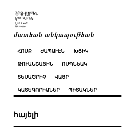
մատեան անկապութեան
ՀՈՍՔ
ԺԱՊԱՒԷՆ
ԽՑԻԿ
ԹՈՒԱՆՇԱՅԻՆ
ՈՍՊՆԵԱԿ
ՏԵՍԱԾՐԻՉ
ՎԱՅՐ
ԿԱՏԵԳՈՐԻԱՆԵՐ
ՊԻՏԱԿՆԵՐ
հայելի