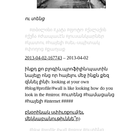
ու տենց
თბილისი
კატა
ფოტო
ქალაქის
ქუჩა
ժապաւէն
լուսանկարներ
կատու
հայելի
սեւ֊սպիտակ
փողոց
քաղաք
2013-04-02-167743
–
2013-04-02
ինքդ քո բլոգին,պրոֆիլին/պատին
նայելը ոնց որ հայելու մեջ ինքն քեզ
զննել լինի։
looking at your own
#blog/#profile/#wall is like looking how do you
look in the #mirror.
#ուտենց #համացանց
#հայելի #internet #####
բնօրինակ սփիւռքում(եւ
մեկնաբանութիւննե՞ր)
blog
profile
wall
mirror
ուտենց