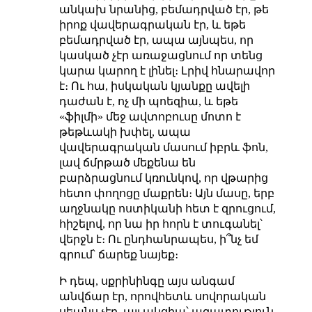
անկախ նրանից, բեմադրված էր, թե
իրոք վավերագրական էր, և եթե
բեմադրված էր, ապա այնպես, որ
կասկած չէր առաջացնում որ տենց
կարա
կարող է լինել։ Լրիվ հնարավոր
է։ Ու հա, իսկական կյանքը ավելի
դաժան է, ոչ մի պոեզիա, և եթե
«ֆիլմի» մեջ ավտոբուսը մոտո է
թեթևակի խփել, ապա
վավերագրական մասում իբրև ֆոն,
լավ ճմրթած մեքենա են
բարձրացնում կռունկով, որ վթարից
հետո փողոցը մաքրեն։ Այն մասը, երբ
աղջնակը ոստիկանի հետ է զրուցում,
հիշելով, որ նա իր հորն է տուգանել՝
վերջն է։ Ու ընդհանրապես, ի՞նչ եմ
գրում՝ ճարեք նայեք։
Ի դեպ, սքրինինգը այս անգամ
անվճար էր, որովհետև սովորական
սեանս չէր, այլ ակցիա՝ ազատություն