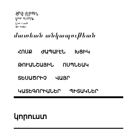
մատեան անկապութեան
ՀՈՍՔ
ԺԱՊԱՒԷՆ
ԽՑԻԿ
ԹՈՒԱՆՇԱՅԻՆ
ՈՍՊՆԵԱԿ
ՏԵՍԱԾՐԻՉ
ՎԱՅՐ
ԿԱՏԵԳՈՐԻԱՆԵՐ
ՊԻՏԱԿՆԵՐ
կորուստ