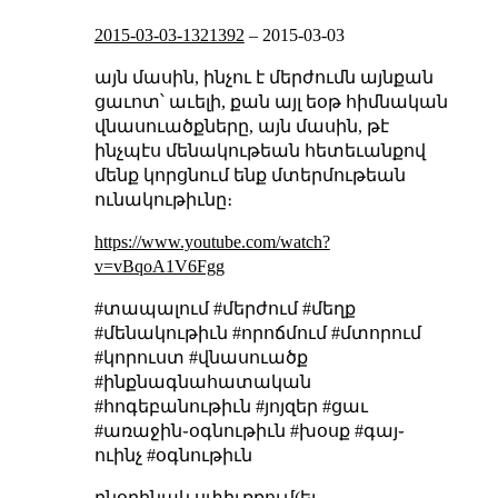
2015-03-03-1321392
–
2015-03-03
այն մասին, ինչու է մերժումն այնքան
ցաւոտ՝ աւելի, քան այլ եօթ հիմնական
վնասուածքները, այն մասին, թէ
ինչպէս մենակութեան հետեւանքով
մենք կորցնում ենք մտերմութեան
ունակութիւնը։
https://www.youtube.com/watch?
v=vBqoA1V6Fgg
#տապալում #մերժում #մեղք
#մենակութիւն #որոճմում #մտորում
#կորուստ #վնասուածք
#ինքնագնահատական
#հոգեբանութիւն #յոյզեր #ցաւ
#առաջին֊օգնութիւն #խօսք #գայ֊
ուինչ #օգնութիւն
բնօրինակ սփիւռքում(եւ