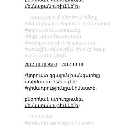
մեկնաբանութիւննե՞ր)
տապալում
մերժում
մեղք
մենակութիւն
որոճմում
մտորում
կորուստ
վնասուածք
ինքնագնահատական
հոգեբանութիւն
յոյզեր
ցաւ
առաջին֊օգնութիւն
խօսք
գայ֊
ուինչ
օգնութիւն
2012-10-18-9563
–
2012-10-18
#կորուստ զգալուն խանգարելը
անիմաստ է։ Չի օգնի։
#դիմադրությունըանիմաստէ ։
բնօրինակ սփիւռքում(եւ
մեկնաբանութիւննե՞ր)
կորուստ
դիմադրությունըանիմաստէ