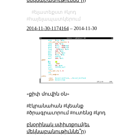
մեկնաբանութիւննե՞ր)
ելատեքստ
կոդ
հայելապատկերում
2014-11-30-1174164
–
2014-11-30
«քիփ մուվին օն»
#էկրանահան #կեանք
#ծրագրաւորում #ուտենց #կոդ
բնօրինակ սփիւռքում(եւ
մեկնաբանութիւննե՞ր)