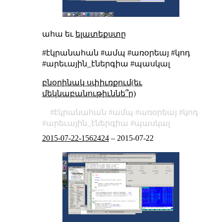
ահա եւ
ելատեքստը
#էկրանահան #ամպ #առօրեայ #կոդ
#արեւային_էներգիա #պասկալ
բնօրինակ սփիւռքում(եւ
մեկնաբանութիւննե՞ր)
էկրանահան
ամպ
առօրեայ
կոդ
արեւային_էներգիա
պասկալ
2015-07-22-1562424
–
2015-07-22