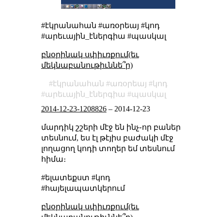
#էկրանահան #առօրեայ #կոդ
#արեւային_էներգիա #պասկալ
բնօրինակ սփիւռքում(եւ
մեկնաբանութիւննե՞ր)
էկրանահան
առօրեայ
կոդ
արեւային_էներգիա
պասկալ
2014-12-23-1208826
–
2014-12-23
մարդիկ շշերի մէջ են ինչ֊որ բաներ
տեսնում, ես էլ թէյիս բաժակի մէջ
լողացող կոդի տողեր եմ տեսնում
հիմա։
#ելատեքստ #կոդ
#հայելապատկերում
բնօրինակ սփիւռքում(եւ