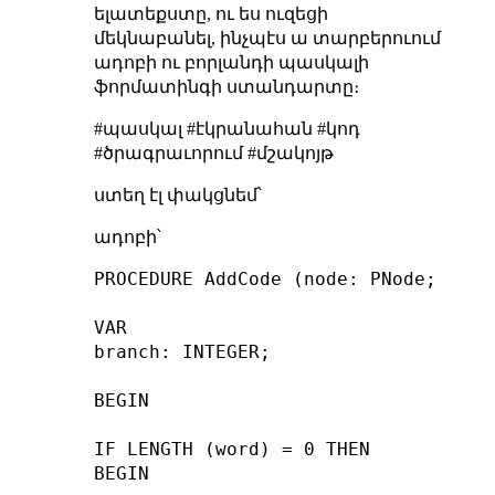
ելատեքստը, ու ես ուզեցի
մեկնաբանել, ինչպէս ա տարբերուում
ադոբի ու բորլանդի պասկալի
ֆորմատինգի ստանդարտը։
#պասկալ #էկրանահան #կոդ
#ծրագրաւորում #մշակոյթ
ստեղ էլ փակցնեմ՝
ադոբի՝
PROCEDURE AddCode (node: PNode; code
VAR

branch: INTEGER;

BEGIN

IF LENGTH (word) = 0 THEN

BEGIN
