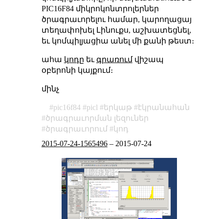
PIC16F84 միկրոկոնտրոլերներ
ծրագրաւորելու համար, կարողացայ
տեղափոխել Լինուքս, աշխատեցնել,
եւ կոմպիլյացիա անել մի քանի թեստ։
ահա
կոդը
եւ
գրառում
վիշապ
օբերոնի կայքում։
մինչ
pic16f84
picl
երկաթ
էկրանահան
ծրագրաւորման լեզուներ
ծրագրաւորում
կոդ
2015-07-24-1565496
–
2015-07-24