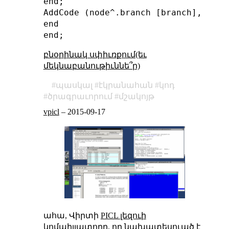
end;

AddCode (node^.branch [branch], code,
end

բնօրինակ սփիւռքում(եւ
մեկնաբանութիւննե՞ր)
պասկալ
էկրանահան
կոդ
ծրագրաւորում
մշակոյթ
vpicl
–
2015-09-17
ահա, Վիրտի
PICL լեզուի
կոմպիլյատորը, որ նախատեսուած է