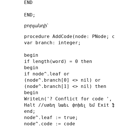
END

բորլանդի՝
procedure AddCode(node: PNode; code:
var branch: integer;

begin

if length(word) = 0 then

begin

if node^.leaf or

(node^.branch[0] <> nil) or

(node^.branch[1] <> nil) then

begin

WriteLn('? Conflict for code ', code:
Halt //ստեղ նաեւ փոխել եմ Exit ֆունկց
end;

node^.leaf := true;

node^.code := code
