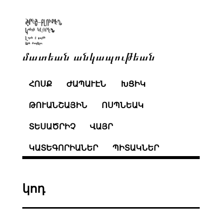
մատեան անկապութեան
ՀՈՍՔ
ԺԱՊԱՒԷՆ
ԽՑԻԿ
ԹՈՒԱՆՇԱՅԻՆ
ՈՍՊՆԵԱԿ
ՏԵՍԱԾՐԻՉ
ՎԱՅՐ
ԿԱՏԵԳՈՐԻԱՆԵՐ
ՊԻՏԱԿՆԵՐ
կոդ