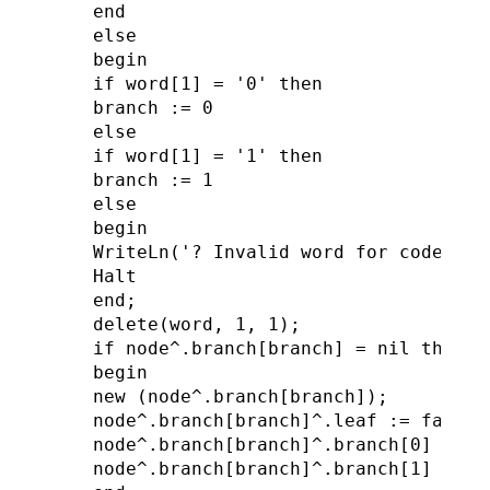
end

else

begin

if word[1] = '0' then

branch := 0

else

if word[1] = '1' then

branch := 1

else

begin

WriteLn('? Invalid word for code ', c
Halt

end;

delete(word, 1, 1);

if node^.branch[branch] = nil then

begin

new (node^.branch[branch]);

node^.branch[branch]^.leaf := false;

node^.branch[branch]^.branch[0] := ni
node^.branch[branch]^.branch[1] := ni