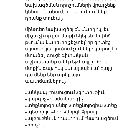
նախագծման որոշումների վրայ չենք
կենտրոնանում, ու ընդունում ենք
դրանք տուեալ։
մինչդեռ նախագծել են մարդիկ, եւ
միշտ չի որ լաւ մտքի եկել են։ եւ ինձ
թւում ա կարեւոր շեշտել՝ որ գիտէք,
այստեղ լաւ լուծում չունենք։ կարող էք
մտածել, գուցէ գիտական
աշխատանք անէք եթէ այլ լուծում
մտքին գայ։ իսկ սա այսպէս ա՝ բայց
դա մենք ենք արել, այս
պատճառներով։
#անկապ #ուսուցում #գիտութիւն
#կարգիչ #համակարգիչ
#տեքնոլոգիաներ #տեքնոլոգիա #տեք
#պետզոլդ #կոդ #մորզէ #բրայլ
#այբուբեն #կոդաւորում #նախագծում
#որոշում