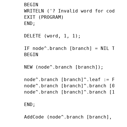
BEGIN

WRITELN ('? Invalid word for code ', 
EXIT (PROGRAM)

END;

DELETE (word, 1, 1);

IF node^.branch [branch] = NIL THEN

BEGIN

NEW (node^.branch [branch]);

node^.branch [branch]^.leaf := FALSE;
node^.branch [branch]^.branch [0] := 
node^.branch [branch]^.branch [1] := 
END;

AddCode (node^.branch [branch], code,