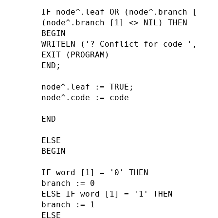
IF node^.leaf OR (node^.branch [0] <>
(node^.branch [1] <> NIL) THEN

BEGIN

WRITELN ('? Conflict for code ', code
EXIT (PROGRAM)

END;

node^.leaf := TRUE;

node^.code := code

END

ELSE

BEGIN

IF word [1] = '0' THEN

branch := 0

ELSE IF word [1] = '1' THEN

branch := 1

ELSE
