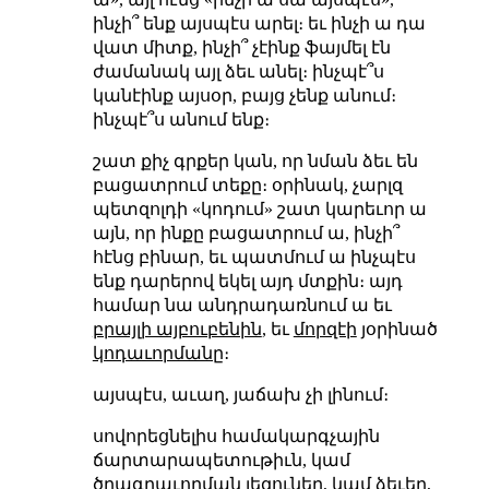
ինչի՞ ենք այսպէս արել։ եւ ինչի ա դա
վատ միտք, ինչի՞ չէինք ֆայմել էն
ժամանակ այլ ձեւ անել։ ինչպէ՞ս
կանէինք այսօր, բայց չենք անում։
ինչպէ՞ս անում ենք։
շատ քիչ գրքեր կան, որ նման ձեւ են
բացատրում տեքը։ օրինակ, չարլզ
պետզոլդի «կոդում» շատ կարեւոր ա
այն, որ ինքը բացատրում ա, ինչի՞
հէնց բինար, եւ պատմում ա ինչպէս
ենք դարերով եկել այդ մտքին։ այդ
համար նա անդրադառնում ա եւ
բրայլի այբուբենին
, եւ
մորզէի
յօրինած
կոդաւորմանը
։
այսպէս, աւաղ, յաճախ չի լինում։
սովորեցնելիս համակարգչային
ճարտարապետութիւն, կամ
ծրագրաւորման լեզուներ, կամ ձեւեր,