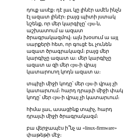
դուք ասէք։ դէ լաւ կը լինէր ամէն ինչն
էլ ազատ լինէր։ բայց պիտի յստակ
նշենք, որ մեր կարգիչը՝ cpu֊ն,
աշխատում ա ազատ
ծրագրակազմով։ այն խօսում ա այլ
սարքերի հետ, որ գուցէ եւ չունեն
ազատ ծրագրակազմ։ բայց մեր
կարգիչը ազատ ա։ մեր կարգիչը
ազատ ա զի մեր cpu֊ի վրայ
կատարուող կոդն ազատ ա։
տպիչի միջի կոդը՝ մեր cpu֊ի վրայ չի
կատարւում։ հարդ դրայւի միջի փակ
կոդը՝ մեր cpu֊ի վրայ չի կատարւում։
հիմա լաւ, ասացինք տպիչ, հարդ
դրայւի միջի ծրագրակազմ։
բա վերջապէս ի՞նչ ա «linux-firmware»
փաթեթի մէջ։