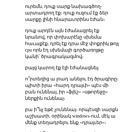
ուրեմն, դուք սարք նախագծող֊
արտադրող էք։ դուք ուզում էք ձեր
սարքը լինի հնարաւորինս էժան։
դուք արդէն այն էժանացրել էք
նրանով, որ փոխարէնը սխեմա
հաւաքէք, դրել էք դրա մէջ փոքրիկ թոյլ
cpu որն էդ սխեմայի գործառոյթը
կանի՝ ծրագրակազմով։
բայց կարող էք էլի էժանացնել։
ո՞րտեղից ա լոադ անելու էդ ծրագիրը։
պիտի իրա «հարդ դրայւի» պէս մի
բան ունենայ, իր «ֆլեշ» «սթորեջը»
ներքին ունենայ։
բա ի՞նչ եթէ չունենայ։ որպէսզի սարքն
աշխատի, օրինակ windows֊ում, մէկ ա
մենք տեղադրելու ենք «դրայւեր»։