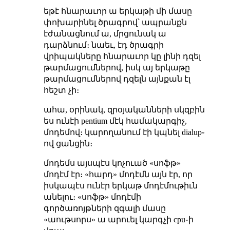
եթէ հնարաւոր ա երկաթի մի մասը
փոխարինել ծրագրով՝ ապրանքն
էժանացնում ա, մրցունակ ա
դարձնում։ նաեւ, էդ ծրագրի
վրիպակները հնարաւոր կը լինի դզել
թարմացումներով, իսկ այ երկաթը
թարմացումներով դզելն այնքան էլ
հեշտ չի։
ահա, օրինակ, զրօյականների սկզբին
ես ունէի pentium մէկ համակարգիչ,
մոդեմով։ կարողանում էի կպնել dialup֊
ով ցանցին։
մոդեմս այսպէս կոչուած «սոֆթ»
մոդէմ էր։ «հարդ» մոդէմն այն էր, որ
իսկապէս ունէր երկաթ մոդէմութիւն
անելու։ «սոֆթ» մոդէմի
գործառոյթների զգալի մասը
«աութսորս» ա արուել կարգչի cpu֊ի