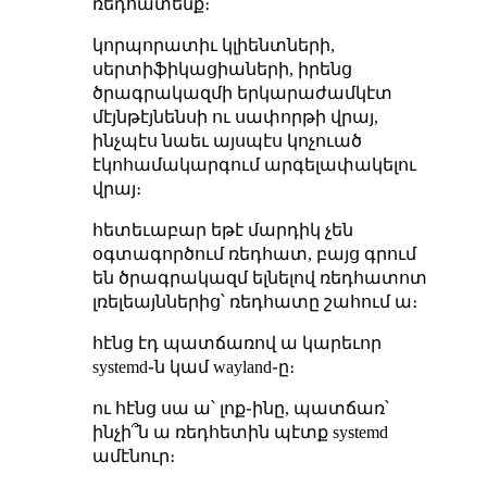
ռեդհատենք։
կորպորատիւ կլիենտների,
սերտիֆիկացիաների, իրենց
ծրագրակազմի երկարաժամկէտ
մէյնթէյնենսի ու սափորթի վրայ,
ինչպէս նաեւ այսպէս կոչուած
էկոհամակարգում արգելափակելու
վրայ։
հետեւաբար եթէ մարդիկ չեն
օգտագործում ռեդհատ, բայց գրում
են ծրագրակազմ ելնելով ռեդհատոտ
լռելեայններից՝ ռեդհատը շահում ա։
հէնց էդ պատճառով ա կարեւոր
systemd֊ն կամ wayland֊ը։
ու հէնց սա ա՝ լոք֊ինը, պատճառ՝
ինչի՞ն ա ռեդհետին պէտք systemd
ամէնուր։