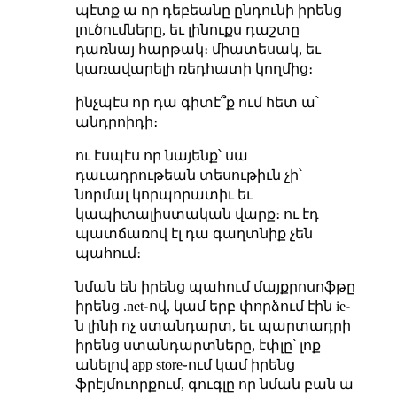
պէտք ա որ դեբեանը ընդունի իրենց
լուծումները, եւ լինուքս դաշտը
դառնայ հարթակ։ միատեսակ, եւ
կառավարելի ռեդհատի կողմից։
ինչպէս որ դա գիտէ՞ք ում հետ ա՝
անդրոիդի։
ու էսպէս որ նայենք՝ սա
դաւադրութեան տեսութիւն չի՝
նորմալ կորպորատիւ եւ
կապիտալիստական վարք։ ու էդ
պատճառով էլ դա գաղտնիք չեն
պահում։
նման են իրենց պահում մայքրոսոֆթը
իրենց .net֊ով, կամ երբ փորձում էին ie֊
ն լինի ոչ ստանդարտ, եւ պարտադրի
իրենց ստանդարտները, էփլը՝ լոք
անելով app store֊ում կամ իրենց
ֆրէյմուորքում, գուգլը որ նման բան ա