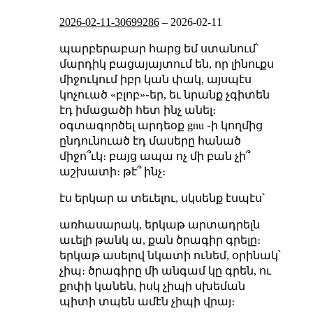
2026-02-11-30699286
–
2026-02-11
պարբերաբար հարց եմ ստանում՝
մարդիկ բացայայտում են, որ լինուքս
միջուկում իբր կան փակ, այսպէս
կոչուած «բլոբ»֊եր, եւ նրանք չգիտեն
էդ իմացածի հետ ինչ անել։
օգտագործել արդեօք gnu ֊ի կողմից
ընդունուած էդ մասերը հանած
միջո՞ւկ։ բայց ապա ոչ մի բան չի՞
աշխատի։ թէ՞ ինչ։
էս երկար ա տեւելու, սկսենք էսպէս՝
առհասարակ, երկաթ արտադրելն
աւելի թանկ ա, քան ծրագիր գրելը։
երկաթ ասելով նկատի ունեմ, օրինակ՝
չիպ։ ծրագիրը մի անգամ կը գրեն, ու
քոփի կանեն, իսկ չիպի սխեման
պիտի տպեն ամէն չիպի վրայ։