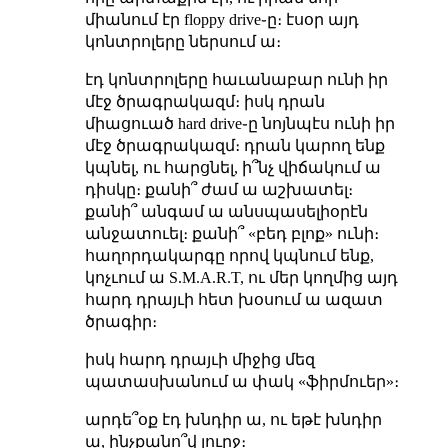
միանում էր floppy drive֊ը։ էսօր այդ
կոնտրոլերը ներսում ա։
էդ կոնտրոլերը հաւանաբար ունի իր
մէջ ծրագրակազմ։ իսկ դրան
միացուած hard drive֊ը նոյնպէս ունի իր
մէջ ծրագրակազմ։ դրան կարող ենք
կպնել, ու հարցնել, ի՞նչ վիճակում ա
դիսկը։ քանի՞ ժամ ա աշխատել։
քանի՞ անգամ ա անսպասելիօրէն
անջատուել։ քանի՞ «բեդ բլոք» ունի։
հաղորդակարգը որով կպնում ենք,
կոչւում ա S.M.A.R.T, ու մեր կողմից այդ
հարդ դրայւի հետ խօսում ա ազատ
ծրագիր։
իսկ հարդ դրայւի միջից մեզ
պատասխանում ա փակ «ֆիրմուեր»։
արդե՞օք էդ խնդիր ա, ու եթէ խնդիր
ա, ինչքանո՞վ լուրջ։