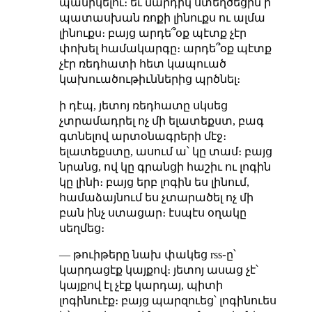
պանիկելու։ եւ մարդիկ ստեղծեցին ի
պատասխան ռոքի լինուքս ու ալմա
լինուքս։ բայց արդե՞օք պէտք չէր
փոխել համակարգը։ արդե՞օք պէտք
չէր ռեդհատի հետ կապուած
կախուածութիւններից պրծնել։
ի դէպ, յետոյ ռեդհատը սկսեց
չտրամադրել ոչ մի ելատեքստ, բագ
գտնելով արտօնագրերի մէջ։
ելատեքստը, ասում ա՝ կը տամ։ բայց
նրանց, ով կը գրանցի հաշիւ ու լոգին
կը լինի։ բայց երբ լոգին ես լինում,
համաձայնում ես չտարածել ոչ մի
բան ինչ ստացար։ էսպէս օղակը
սեղմեց։
— թուիթերը նախ փակեց rss֊ը՝
կարդացէք կայքով։ յետոյ ասաց չէ՝
կայքով էլ չէք կարդայ, պիտի
լոգինուէք։ բայց պարզուեց՝ լոգինուես