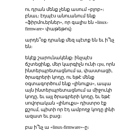
ու դրան մենք չենք ասում «բլոբ»։
բնաւ։ էդպէս անուանում ենք
«ֆիրմուերներ», որ գալիս են «linux-
firmware» փաթեթով։
արդե՞օք դրանք մեզ պէտք են եւ ի՞նչ
են։
եկէք շարունակենք։ ինչպէս
ճշտեցինք, մեր կարգիչն ունի cpu, որն
ինտերպրետացնում ա, փաստացի,
ծրագրերի կոդը, ու եթէ մենք
օգտագործում ենք «լինուքս», ապա
այն ինտերպրետացնում ա միջուկի
կոդը, եւ այլ ծրագրերի կոդը, եւ եթէ
սովորական «լինուքս» դիստրօ էք
քշում, պիտի որ էդ ամբողջ կոդը լինի
ազատ եւ բաց։
բա ի՞նչ ա «linux-firmware»֊ը։