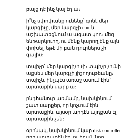
բայց դէ ինչ կայ էդ ա։
ի՞նչ սփոփանք ունենք՝ գոնէ մեր
կարգիչը, մեր կարգչի cpu֊ն
աշխատեցնում ա ազատ կոդ։ մեզ
ենթարկուող, ու մենք կարող ենք այն
փոխել, եթէ մի բան դուրներս չի
գալիս։
տպիչը՝ մեր կարգիչը չի։ տպիչը չունի
աքսես մեր կարգչի յիշողութեանը։
տպիչն, ինչպէս առաջ ասում էին՝
արտաքին սարք ա։
ընդհանուր առմամբ, նախկինում
շատ սարքեր, որ կոչւում էին
արտաքին, այսօր արդէն այդքան էլ
արտաքին չեն։
օրինակ, նախկինում կար disk controller
որը արտաքին էր, ու իրան նոր