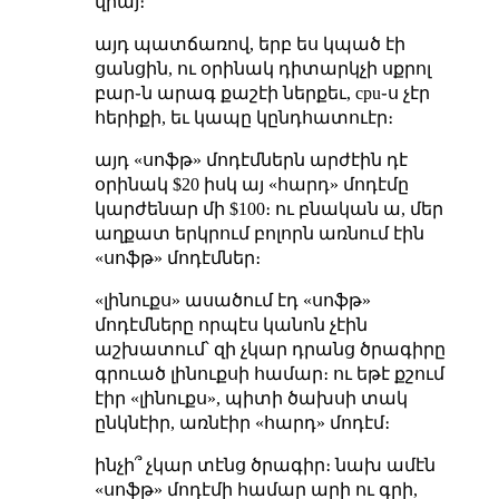
վրայ։
այդ պատճառով, երբ ես կպած էի
ցանցին, ու օրինակ դիտարկչի սքրոլ
բար֊ն արագ քաշէի ներքեւ, cpu֊ս չէր
հերիքի, եւ կապը կընդհատուէր։
այդ «սոֆթ» մոդէմներն արժէին դէ
օրինակ $20 իսկ այ «հարդ» մոդէմը
կարժենար մի $100։ ու բնական ա, մեր
աղքատ երկրում բոլորն առնում էին
«սոֆթ» մոդէմներ։
«լինուքս» ասածում էդ «սոֆթ»
մոդէմները որպէս կանոն չէին
աշխատում՝ զի չկար դրանց ծրագիրը
գրուած լինուքսի համար։ ու եթէ քշում
էիր «լինուքս», պիտի ծախսի տակ
ընկնէիր, առնէիր «հարդ» մոդէմ։
ինչի՞ չկար տէնց ծրագիր։ նախ ամէն
«սոֆթ» մոդէմի համար արի ու գրի,