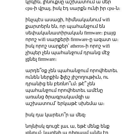
կրկին, լինուքսը աշխատում ա մեր
cpu֊ի վրայ, իսկ էդ սարքն ունի իր cpu֊ն։
ինչպէս ասացի, հիմնականում wifi
քարտերն են, որ պահանջում են
սեփականատիրական firmware։ բայց
որոշ wifi սարքերի firmware֊ը ազատ ա։
իսկ որոշ սարքեր՝ atheros֊ի որոշ wifi
չիպեր չեն պահանջում դրանց մէջ
լցնել firmware։
արդե՞օք չեն պահանջում որովհետեւ
ունեն ներքին ֆլեշ յիշողութիւն, ու
դրանից են բեռնո՞ւմ։ թէ՞ չեն
պահանջում որովհետեւ ամէնը
առանց ծրագրակամզի ա
աշխատում՝ երկաթէ սխեմա ա։
իսկ դա կարեւո՞ր ա մեզ։
նոյնիսկ գուցէ լաւ ա, եթէ մենք ենք
լցնում։ կարելի ա դիզասմ անել էդ