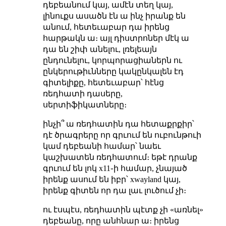
դեբեանում կայ, ամէն տեղ կայ,
լինուքս ասածն էն ա ինչ իրանք են
անում, հետեւաբար դա իրենց
հարթակն ա։ այլ դիստրոներ մէկ ա
դա են շիփ անելու, լռելեայն
ընդունելու, կորպորացիաներն ու
ընկերութիւնները կակընկալեն էդ
գիտելիքը, հետեւաբար՝ հէնց
ռեդհատի դասերը,
սերտիֆիկատները։
ինչի՞ ա ռեդհատին դա հետաքրքիր՝
դէ ծրագրերը որ գրւում են ուբունթուի
կամ դեբեանի համար՝ նաեւ
կաշխատեն ռեդհատում։ եթէ դրանք
գրւում են լոկ x11֊ի համար, չնայած
իրենք ասում են իբր՝ xwayland կայ,
իրենք գիտեն որ դա լաւ լուծում չի։
ու էսպէս, ռեդհատին պէտք չի «առնել»
դեբեանը, որը անհնար ա։ իրենց