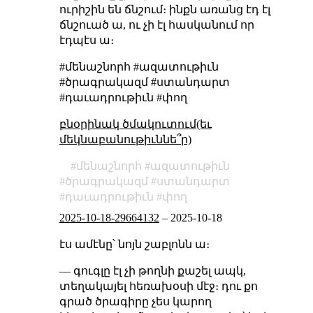
ուրիշին են ճնշում։ ինքն առանց էդ էլ
ճնշուած ա, ու չի էլ հասկանում որ
էդպէս ա։
#մենաշնորհ #ազատութիւն
#ծրագրակազմ #ստանդարտ
#դաւադրութիւն #փող
բնօրինակ ծմակուտում(եւ
մեկնաբանութիւննե՞ր)
մենաշնորհ
ազատութիւն
ծրագրակազմ
ստանդարտ
դաւադրութիւն
փող
2025-10-18-29664132
–
2025-10-18
էս ամէնը՝ նոյն շաբլոնն ա։
— գուգլը էլ չի թողնի քաշել ապկ,
տեղակայել հեռախօսի մէջ։ դու քո
գրած ծրագիրը չես կարող