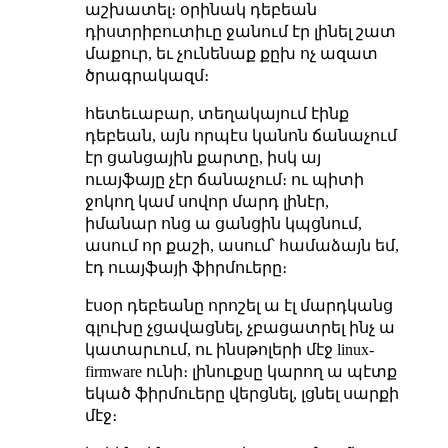
աշխատել։ օրինակ դեբեան
դիստրիբուտիւը ջանում էր լինել շատ
մաքուր, եւ չունենաք քըխ ոչ ազատ
ծրագրակազմ։
հետեւաբար, տեղակայում էինք
դեբեան, այն որպէս կանոն ճանաչում
էր ցանցային քարտը, իսկ այ
ուայֆայը չէր ճանաչում։ ու պիտի
ջոկող կամ սովոր մարդ լինէր,
իմանար ոնց ա ցանցին կպցնում,
ասում որ քաշի, ասում՝ համաձայն եմ,
էդ ուայֆայի ֆիրմուերը։
էսօր դեբեանը որոշել ա էլ մարդկանց
գլուխը չցավացնել, չբացատրել ինչ ա
կատարւում, ու ինսթոլերի մէջ linux-
firmware ունի։ լինուքսը կարող ա պէտք
եկած ֆիրմուերը վերցնել, լցնել սարքի
մէջ։