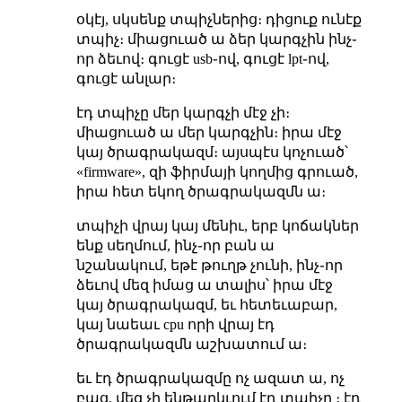
օկէյ, սկսենք տպիչներից։ դիցուք ունէք
տպիչ։ միացուած ա ձեր կարգչին ինչ֊
որ ձեւով։ գուցէ usb֊ով, գուցէ lpt֊ով,
գուցէ անլար։
էդ տպիչը մեր կարգչի մէջ չի։
միացուած ա մեր կարգչին։ իրա մէջ
կայ ծրագրակազմ։ այսպէս կոչուած՝
«firmware», զի ֆիրմայի կողմից գրուած,
իրա հետ եկող ծրագրակազմն ա։
տպիչի վրայ կայ մենիւ, երբ կոճակներ
ենք սեղմում, ինչ֊որ բան ա
նշանակում, եթէ թուղթ չունի, ինչ֊որ
ձեւով մեզ իմաց ա տալիս՝ իրա մէջ
կայ ծրագրակազմ, եւ հետեւաբար,
կայ նաեաւ cpu որի վրայ էդ
ծրագրակազմն աշխատում ա։
եւ էդ ծրագրակազմը ոչ ազատ ա, ոչ
բաց, մեզ չի ենթարկւում էդ տպիչը ։ էդ