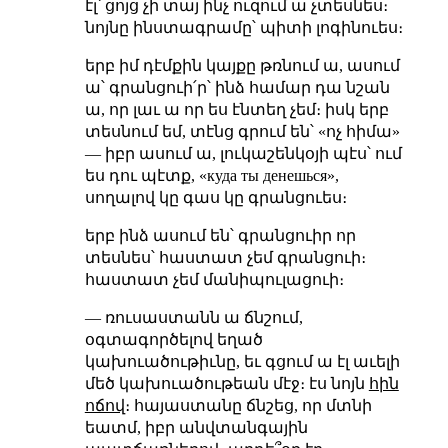
էլ՝ ցոյց չի տայ ինչ ուզում ա չտեսնես։
նոյնը ինստագրամը՝ պիտի լոգինուես։
երբ իմ դէմքին կայքը թռնում ա, ասում
ա՝ գրանցուի՛ր՝ ինձ համար դա նշան
ա, որ լաւ ա որ ես էնտեղ չեմ։ իսկ երբ
տեսնում եմ, տէնց գրում են՝ «ոչ հիմա»
— իբր ասում ա, լուկաշենկօյի պէս՝ ում
ես դու պէտք, «куда ты денешься»,
սողալով կը գաս կը գրանցուես։
երբ ինձ ասում են՝ գրանցուիր որ
տեսնես՝ հաստատ չեմ գրանցուի։
հաստատ չեմ մանիպուլացուի։
— ռուսաստանն ա ճնշում,
օգտագործելով եղած
կախուածութիւնը, եւ գցում ա էլ աւելի
մեծ կախուածութեան մէջ։ էս նոյն
հին
ոճով
։ հայաստանը ճնշեց, որ մտնի
եատմ, իբր անվտանգային