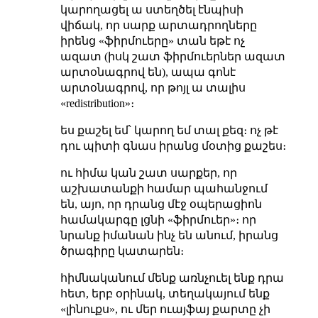
կարողացել ա ստեղծել էնպիսի
վիճակ, որ սարք արտադրողները
իրենց «ֆիրմուերը» տան եթէ ոչ
ազատ (իսկ շատ ֆիրմուերներ ազատ
արտօնագրով են), ապա գոնէ
արտօնագրով, որ թոյլ ա տալիս
«redistribution»։
ես քաշել եմ՝ կարող եմ տալ քեզ։ ոչ թէ
դու պիտի գնաս իրանց մօտից քաշես։
ու հիմա կան շատ սարքեր, որ
աշխատանքի համար պահանջում
են, այո, որ դրանց մէջ օպերացիոն
համակարգը լցնի «ֆիրմուեր»։ որ
նրանք իմանան ինչ են անում, իրանց
ծրագիրը կատարեն։
հիմնականում մենք առնչուել ենք դրա
հետ, երբ օրինակ, տեղակայում ենք
«լինուքս», ու մեր ուայֆայ քարտը չի