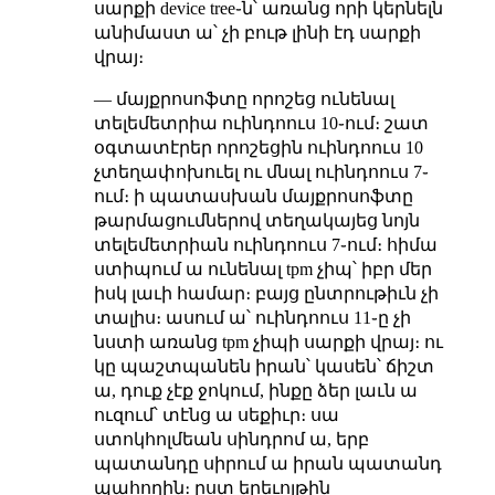
սարքի device tree֊ն՝ առանց որի կերնելն
անիմաստ ա՝ չի բութ լինի էդ սարքի
վրայ։
— մայքրոսոֆտը որոշեց ունենալ
տելեմետրիա ուինդոուս 10֊ում։ շատ
օգտատէրեր որոշեցին ուինդոուս 10
չտեղափոխուել ու մնալ ուինդոուս 7֊
ում։ ի պատասխան մայքրոսոֆտը
թարմացումներով տեղակայեց նոյն
տելեմետրիան ուինդոուս 7֊ում։ հիմա
ստիպում ա ունենալ tpm չիպ՝ իբր մեր
իսկ լաւի համար։ բայց ընտրութիւն չի
տալիս։ ասում ա՝ ուինդոուս 11֊ը չի
նստի առանց tpm չիպի սարքի վրայ։ ու
կը պաշտպանեն իրան՝ կասեն՝ ճիշտ
ա, դուք չէք ջոկում, ինքը ձեր լաւն ա
ուզում՝ տէնց ա սեքիւր։ սա
ստոկհոլմեան սինդրոմ ա, երբ
պատանդը սիրում ա իրան պատանդ
պահողին։ ըստ երեւոյթին