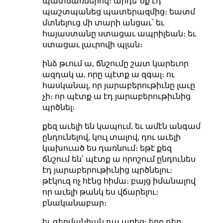
պատճառներով։ արդե՞օք էդ
պաշտպանեց պատերազմից։ եատմ
մտնելուց մի տարի անցաւ՝ եւ
հայաստանը ստացաւ ապրիլեան։ եւ
ստացաւ լաւրովի պլան։
ինձ թւում ա, ճնշումը շատ կարեւոր
ազդակ ա, որը պէտք ա զգալ։ ու
հասկանալ, որ յարաբերութիւնը լաւը
չի։ որ պէտք ա էդ յարաբերութիւնից
պրծնել։
քեզ աւելի են կապում, եւ ամէն անգամ
ընդունելով, կուլ տալով, դու աւելի
կախուած ես դառնում։ եթէ քեզ
ճնշում են՝ պէտք ա որոշում ընդունես
էդ յարաբերութիւնից պրծնելու։
թէկուզ ոչ հէնց հիմա։ բայց իմանալով
որ աւելի թանկ ես վճարելու։
բնականաբար։
եւ գերմանիան դա արեց։ երբ դեռ