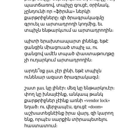
պատճառով, տպիչը գուցէ, օրինակ,
չընդունի որ «ֆիրմա» ներկի
քարթրիջները։ զի ծրագրակազմը
գրուել ա արտադրողի կողմից, եւ
տպիչն ենթարկւում ա արտադրողին։
պիտի երախտապարտ լինենք, եթէ
ցանցին միացուած տպիչ ա, ու
ցանցով ամէն տպած փաստաթուղթը
չի ուղարկում արտադրողին։
արդե՞օք լաւ չէր լինի, եթէ տպիչն
ունենար ազատ ծրագրակազմ։
շատ լաւ կը լինէր։ մեզ կը ենթարկուէր։
փող կը խնայէինք, անկապ թանկ
քարթրիջներ չէինք առնի «vendor lock»
եղած։ ու վերջապէս, գուցէ «doom»
աշխատեցնէինք իրա վարյ, զի կարող
ենք, որպէս սարքին տիրապետելու
հաստատում։