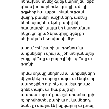
հեռախօսիդ մէջ գցել։ կարող ես՝ եթէ
գնաս խոնարհուես գուգլին, ժէկի
թղթերը հաւաքես, բնակութեան
վայրդ, բանկի հաշիւներդ, ամէնը
ներկայացնես, եթէ բարի լինի,
հաստատի՝ ապա կը կարողանաս։
ինքդ քո գրած ծրագիրը գցել քո
սեփական հեռախօսի մէջ։
ասում էին՝ բարի ա։ թողնում ա
պիքսելների վրայ այլ օհ տեղակայել։
բայց պէ՞տք ա բարի լինի։ պէ՞տք ա
թողնի։
հիմա օղակը սեղմում ա՝ պիքսելների
միջուկների սորսը տալու ա էնպէս որ
պարզ չլինի ուր ինչ ա աւելացուած։
գոնէ տալու ա՝ հա, բայց զի
պարտաւոր ա՝ ըստ gpl արտօնագրի։
ոչ որովհետեւ բարի ա ու կամեցող։
նաեւ չի տալու էն ինչ կարող ա չտալ՝