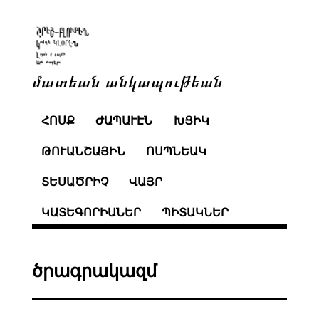
մատեան անկապութեան
ՀՈՍՔ
ԺԱՊԱՒԷՆ
ԽՑԻԿ
ԹՈՒԱՆՇԱՅԻՆ
ՈՍՊՆԵԱԿ
ՏԵՍԱԾՐԻՉ
ՎԱՅՐ
ԿԱՏԵԳՈՐԻԱՆԵՐ
ՊԻՏԱԿՆԵՐ
ծրագրակազմ