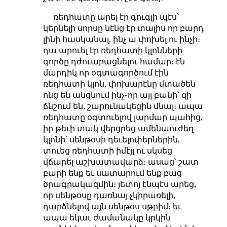
— ռեդհատը արել էր գուգլի պէս՝
կերնելի սորսը նէնց էր տալիս որ բարդ
լինի հասկանալ, ինչ ա փոխել ու ինչի։
դա արուել էր ռեդհատի կլոնների
գործը դժուարացնելու համար։ էն
մարդիկ որ օգտագործում էին
ռեդհատի կլոն, փոխարէնը մտածեն
ոնց են անցնում ինչ֊որ այլ բանի՝ զի
ճնշում են, շարունակեցին մնալ։ ապա
ռեդհատը օգտուելով յարմար պահից,
իր թեւի տակ վերցրեց ամենաուժեղ
կլոնի՝ սենթօսի դեւելոփերներին,
տուեց ռեդհատի իմէյլ ու սկսեց
վճարել աշխատավարձ։ ասաց՝ շատ
բարի ենք եւ սատարում ենք բաց
ծրագրակազմին։ յետոյ էնպէս արեց,
որ սենթօսը դառնայ չկիրառելի,
դարձնելով այն սենթօս սթրիմ։ եւ
ապա եկաւ ժամանակը կրկին