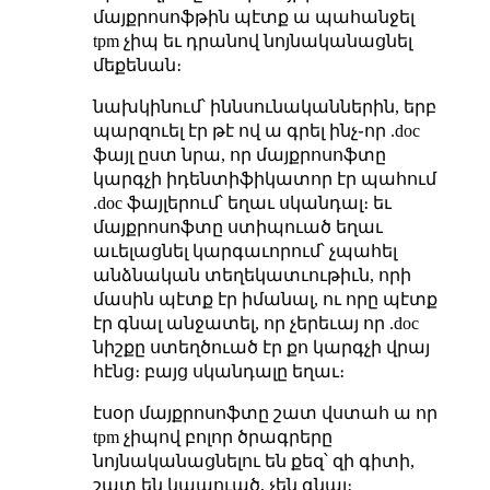
մայքրոսոֆթին պէտք ա պահանջել
tpm չիպ եւ դրանով նոյնականացնել
մեքենան։
նախկինում՝ իննսունականներին, երբ
պարզուել էր թէ ով ա գրել ինչ֊որ .doc
ֆայլ ըստ նրա, որ մայքրոսոֆտը
կարգչի իդենտիֆիկատոր էր պահում
.doc ֆայլերում՝ եղաւ սկանդալ։ եւ
մայքրոսոֆտը ստիպուած եղաւ
աւելացնել կարգաւորում՝ չպահել
անձնական տեղեկատւութիւն, որի
մասին պէտք էր իմանալ, ու որը պէտք
էր գնալ անջատել, որ չերեւայ որ .doc
նիշքը ստեղծուած էր քո կարգչի վրայ
հէնց։ բայց սկանդալը եղաւ։
էսօր մայքրոսոֆտը շատ վստահ ա որ
tpm չիպով բոլոր ծրագրերը
նոյնականացնելու են քեզ՝ զի գիտի,
շատ են կապուած, չեն գնայ։