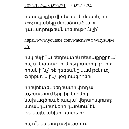
2025-12-24-30256271
–
2025-12-24
հետաքրքիր վիդեօ ա էն մասին, որ
xorg սպանելը մտածուած ա ու
դաւադրութեան տեսութիւն չի՝
https://www.youtube.com/watch?v=YWRyzOjM-
2Y
իսկ ինչի՞ ա ռեդհատին հետաքրքրում
ինչ ա կատարւում ռեդհատից դուրս։
իրան ի՞նչ՝ թէ դեբեանը կամ թէկուզ
ֆրիբսդ֊ն ինչ կօգտագործի։
որովհետեւ ռեդհատը փող ա
աշխատում երբ իր կողմից
նախագծուած (ապա՝ վերահսկուող)
ստանդարտները դառնում են
լռելեայն, անխուսափելի։
ինչո՞վ են փող աշխատում