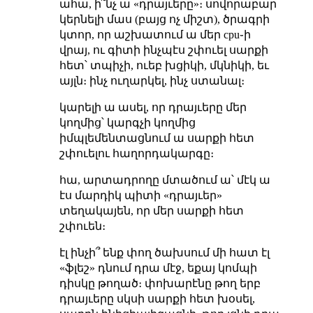
ահա, ի՞նչ ա «դրայւերը»։ սովորաբար
կերնելի մաս (բայց ոչ միշտ), ծրագրի
կտոր, որ աշխատում ա մեր cpu֊ի
վրայ, ու գիտի ինչպէս շփուել սարքի
հետ՝ տպիչի, ուեբ խցիկի, մկնիկի, եւ
այլն։ ինչ ուղարկել, ինչ ստանալ։
կարելի ա ասել, որ դրայւերը մեր
կողմից՝ կարգչի կողմից
իմպլեմենտացնում ա սարքի հետ
շփուելու հաղորդակարգը։
հա, արտադրողը մտածում ա՝ մէկ ա
էս մարդիկ պիտի «դրայւեր»
տեղակայեն, որ մեր սարքի հետ
շփուեն։
էլ ինչի՞ ենք փող ծախսում մի հատ էլ
«ֆլեշ» դնում դրա մէջ, եքայ կոմպի
դիսկը թողած։ փոխարէնը թող երբ
դրայւերը սկսի սարքի հետ խօսել,