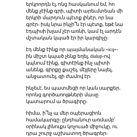
երկրորդն էլ, ոնց հասկանում եմ, հո
մենք չէինք գրի, պիտի արեւմտեան մի
երկրի մարդուն պէտք լինէր, որ նա
գրէր։ իսկ նրա ինչի՞ն էր պէտք, եթէ նա
էդպիսի խլամ չէր առնի, կամ էլ արդէն
մշտական կպած էր իր կարգիչը։
էդ մենք էինք որ պայմանական «icq»֊
ին միշտ կպած չենք եղել, dialup֊ով
կպնում էինք, գիտէինք ինչ պիտի
անենք, գիրքը քաշել, մէյլերը նայել,
անջատուել, զի ժամով էր։
ինչեւէ, ես պատմեցի որ կան սարքեր,
որոնց գործառոյթների մասը
կատարում ա ծրագիրը։
հիմա, ի՞նչ ա մեր օպերացիոն
համակարգը։ ընդհանուր առմամբ՝
օրինակ լինուքս կոչուած միջուկը, ու
դրա շուրջ աշխատող ծրագրեր։