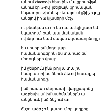
անում chrome֊ի հետ ինչ մայքրոսոֆթն
անում էր ie֊ով՝ լռելեայն քրոմական
ենթադրութիւններ։ եւ այո՝ սէյլֆիշը լոք
անելով իր qt կլասերի մէջ։
ու բնական ա որ ես դա աւելի շատ եմ
նկատում, քան պայմանական
ուինդոուս կամ մակօս օգտագործողը։
ես սովոր եմ մոդուլար
համակարգերին։ ես տարած եմ
մոդուլների վրայ։
իմ ջենթուն ինձ թոյլ ա տալիս
հնարաւորինս ճկուն ձեւով հաւաքել
համակարգը։
ինձ համար ռեդհատի վարքագիծը
ագրեսիւ ա՝ իմ սահմաններն ա
անցնում, ինձ ճնշում ա։
ճնշուածը չի նկատում որ կողքից