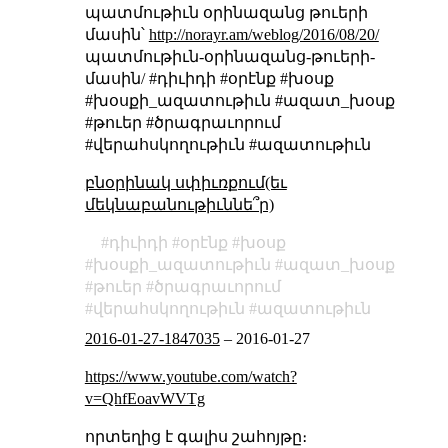
պատմութիւն օրինազանց թուերի
մասին՝
http://norayr.am/weblog/2016/08/20/
պատմութիւն-օրինազանց-թուերի-
մասին/ #դիւիդի #օրէնք #խօսք
#խօսքի_ազատութիւն #ազատ_խօսք
#թուեր #ծրագրաւորում
#վերահսկողութիւն #ազատութիւն
բնօրինակ սփիւռքում(եւ
մեկնաբանութիւննե՞ր)
դիւիդի
օրէնք
խօսք
խօսքի_ազատութիւն
ազատ_խօսք
թուեր
ծրագրաւորում
վերահսկողութիւն
ազատութիւն
2016-01-27-1847035
–
2016-01-27
https://www.youtube.com/watch?
v=QhfEoavWVTg
որտեղից է գալիս շահոյթը։