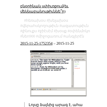
բնօրինակ սփիւռքում(եւ
մեկնաբանութիւննե՞ր)
հեռախօս
խելախօս
վերահսկողութիւն
ազատութիւն
լինուքս
ջիէսէմ
խօսք
օփենմոկո
նեո900
միջոցառում
անգլերէն
2015-11-25-1752354
–
2015-11-25
Լոյսը ձայնից արագ է, ահա