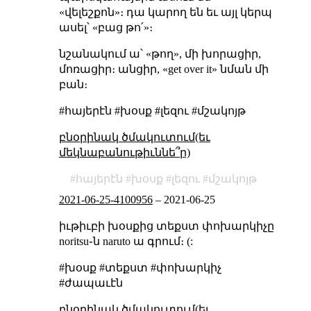
«վելեշքոն»։ դա կարող են եւ այլ կերպ
ասել՝ «բաց թո՛»։
նշանակում ա՝ «թող», մի խորացիր,
մոռացիր։ անցիր, «get over it» նման մի
բան։
#հայերէն #խօսք #լեզու #մշակոյթ
բնօրինակ ծմակուտում(եւ
մեկնաբանութիւննե՞ր)
հայերէն
խօսք
լեզու
մշակոյթ
2021-06-25-4100956
–
2021-06-25
իւթիւբի խօսքից տեքստ փոխարկիչը
noritsu֊ն naruto ա գրում։ (:
#խօսք #տեքստ #փոխարկիչ
#ժապաւէն
բնօրինակ ծմակուտում(եւ