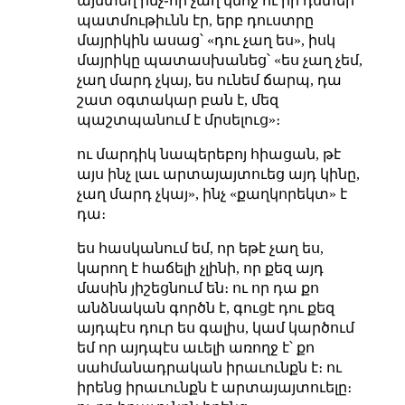
այնտեղ ինչ֊որ չաղ կնոջ ու իր դստեր
պատմութիւնն էր, երբ դուստրը
մայրիկին ասաց՝ «դու չաղ ես», իսկ
մայրիկը պատասխանեց՝ «ես չաղ չեմ,
չաղ մարդ չկայ, ես ունեմ ճարպ, դա
շատ օգտակար բան է, մեզ
պաշտպանում է մրսելուց»։
ու մարդիկ նապերեբոյ հիացան, թէ
այս ինչ լաւ արտայայտուեց այդ կինը,
չաղ մարդ չկայ», ինչ «քաղկորեկտ» է
դա։
ես հասկանում եմ, որ եթէ չաղ ես,
կարող է հաճելի չլինի, որ քեզ այդ
մասին յիշեցնում են։ ու որ դա քո
անձնական գործն է, գուցէ դու քեզ
այդպէս դուր ես գալիս, կամ կարծում
եմ որ այդպէս աւելի առողջ է՝ քո
սահմանադրական իրաւունքն է։ ու
իրենց իրաւունքն է արտայայտուելը։