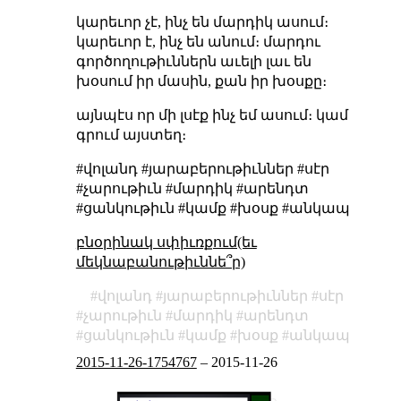
կարեւոր չէ, ինչ են մարդիկ ասում։
կարեւոր է, ինչ են անում։ մարդու
գործողութիւններն աւելի լաւ են
խօսում իր մասին, քան իր խօսքը։
այնպէս որ մի լսէք ինչ եմ ասում։ կամ
գրում այստեղ։
#վոլանդ #յարաբերութիւններ #սէր
#չարութիւն #մարդիկ #արենդտ
#ցանկութիւն #կամք #խօսք #անկապ
բնօրինակ սփիւռքում(եւ
մեկնաբանութիւննե՞ր)
վոլանդ
յարաբերութիւններ
սէր
չարութիւն
մարդիկ
արենդտ
ցանկութիւն
կամք
խօսք
անկապ
2015-11-26-1754767
–
2015-11-26