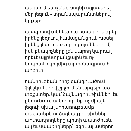
անցնում են «չե՛նք թողնի այլասերել
մեր լեզուն» տրանսպարանտներով
երթեր։
այսպիսով անհնար ա ստացւում գրել
իրենց լեզուով համացանցում, խօսել
իրենց լեզուով ռադիոկայաններում,
իսկ բնակիչները չեն կարող կարդալ
որեւէ այլընտրանքային եւ ոչ
կոպիտէի կողմից արտօնագրուած
աղբիւր։
հանրութեան որոշ զանգուածում
ֆլեշկաներով շրջում են արգելուած
տեքստեր, կամ ձայնագրութիւններ, եւ
ընդունւում ա նոր օրէնք՝ ոչ միայն
լեզուի սխալ կիրառութեամբ
տեքստերն ու ձայնագրութիւններ
արտադրողները պիտի պատժուեն,
այլ եւ սպառողները՝ լեզու այլասերող