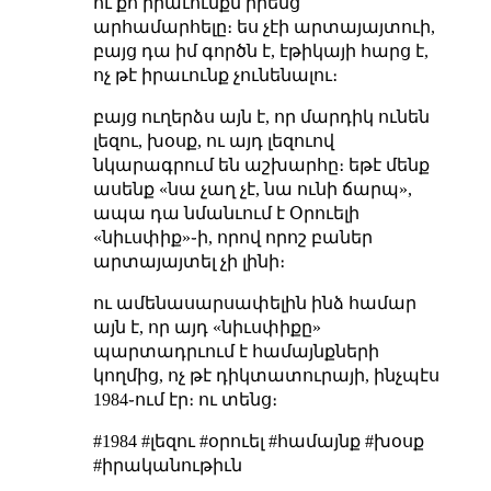
ու քո իրաւունքն իրենց
արհամարհելը։ ես չէի արտայայտուի,
բայց դա իմ գործն է, էթիկայի հարց է,
ոչ թէ իրաւունք չունենալու։
բայց ուղերձս այն է, որ մարդիկ ունեն
լեզու, խօսք, ու այդ լեզուով
նկարագրում են աշխարհը։ եթէ մենք
ասենք «նա չաղ չէ, նա ունի ճարպ»,
ապա դա նմանւում է Օրուելի
«նիւսփիք»֊ի, որով որոշ բաներ
արտայայտել չի լինի։
ու ամենասարսափելին ինձ համար
այն է, որ այդ «նիւսփիքը»
պարտադրւում է համայնքների
կողմից, ոչ թէ դիկտատուրայի, ինչպէս
1984֊ում էր։ ու տենց։
#1984 #լեզու #օրուել #համայնք #խօսք
#իրականութիւն