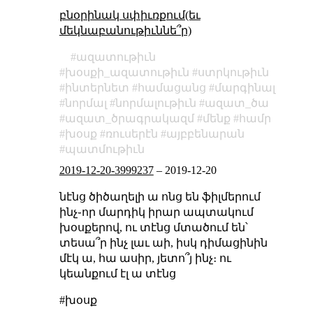
բնօրինակ սփիւռքում(եւ
մեկնաբանութիւննե՞ր)
ազատութիւն
խօսքի_ազատութիւն
ստրկութիւն
ինտերնետ
համացանց
մարգինալ
նորմալ
նորմալութիւն
ազատ_ծա
ազատ_ծրագրակազմ
մենք
համր
խօսք
ռուսերէն
այբբենարան
պատմութիւն
2019-12-20-3999237
–
2019-12-20
նէնց ծիծաղելի ա ոնց են ֆիլմերում
ինչ֊որ մարդիկ իրար ապտակում
խօսքերով, ու տէնց մտածում են՝
տեսա՞ր ինչ լաւ աի, իսկ դիմացինին
մէկ ա, հա ասիր, յետո՞յ ինչ։ ու
կեանքում էլ ա տէնց
#խօսք