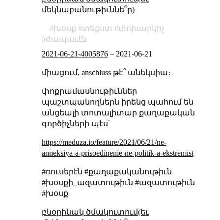
մեկնաբանութիւննե՞ր)
խօսք
տեքստ
փոխարկիչ
ժապաւէն
2021-06-21-4005876
–
2021-06-21
միացում, anschluss թէ՞ անեկսիա։
փոքրամասնութիւններ
պաշտպանողներն իրենց պահում են
անցեալի տոտալիտար քաղաքական
գործիչների պէս՝
https://meduza.io/feature/2021/06/21/ne-
anneksiya-a-prisoedinenie-ne-politik-a-ekstremist
#ռուսերէն #քաղաքականութիւն
#խօսքի_ազատութիւն #ազատութիւն
#խօսք
բնօրինակ ծմակուտում(եւ