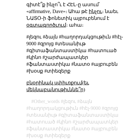
գիտէ՞ք ինչո՞ւ է ՀԷԼ֊ը ասում՝
«affirmative, Dave»։ Ահա թէ
ինչու
։ նաեւ
ՆԱՏՕ֊ի ֆոնետիկ այբուբենում է
օգտագործւում
։ ահա։
#լեզու #ձայն #հաղորդակցութիւն #հէլ֊
9000 #զրոյց #տեսանիւթ
#գիտաֆանտաստիկա #հատուած
#կինո #շարժապատկեր
#ֆանտաստիկա #նատօ #այբուբեն
#խօսք #տիեզերք
բնօրինակ սփիւռքում(եւ
մեկնաբանութիւննե՞ր)
Other_words
լեզու
ձայն
հաղորդակցութիւն
հէլ֊9000
զրոյց
տեսանիւթ
գիտաֆանտաստիկա
հատուած
կինո
շարժապատկեր
ֆանտաստիկա
նատօ
այբուբեն
խօսք
տիեզերք