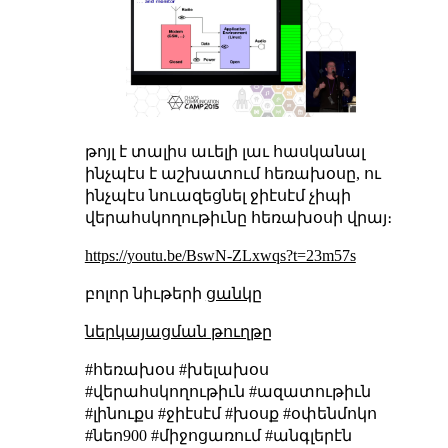
թոյլ է տալիս աւելի լաւ հասկանալ
ինչպէս է աշխատում հեռախօսը, ու
ինչպէս նուազեցնել ջիէսէմ չիպի
վերահսկողութիւնը հեռախօսի վրայ։
https://youtu.be/BswN-ZLxwqs?t=23m57s
բոլոր նիւթերի
ցանկը
ներկայացման թուղթը
#հեռախօս #խելախօս
#վերահսկողութիւն #ազատութիւն
#լինուքս #ջիէսէմ #խօսք #օփենմոկո
#նեո900 #միջոցառում #անգլերէն