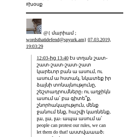
#խօսք
@{ մարիամ ;
wordsthatidefend@spyurk.am
}
07.03.2019,
19:03:29
12։03֊ից 13։40
էս տղան շատ֊
շատ֊շատ֊շատ֊շատ
կարեւոր բան ա ասում, ու
ասում ա հստակ, նկատեք իր
ձայնի տոնայնությունը,
շեշտադրումները։ ու աղջիկն
ասում ա՝ բա գիտե՞ք,
շնորհակալություն, մենք
ջանում ենք, հաշվի կառնենք,
լա, լա, լա։ ապա ասում ա՝
people can protest our rules, we can
let them do that! աստվաաած։