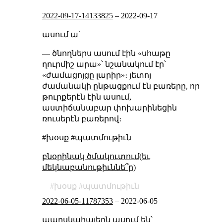
2022-09-17-14133825
–
2022-09-17
ասում ա՝
— ծնողներս ասում էին «սհաթը
ղուրմիշ արա»՝ նշանակում էր՝
«ժամացոյցը լարիր»։ յետոյ
ժամանակի ընթացքում էն բառերը, որ
թուրքերէն էին ասում,
աստիճանաբար փոխարինեցին
ռուսերէն բառերով։
#խօսք #պատմութիւն
բնօրինակ ծմակուտում(եւ
մեկնաբանութիւննե՞ր)
խօսք
պատմութիւն
2022-06-05-11787353
–
2022-06-05
պարսկահայերն ասում են՝