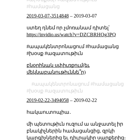
համացանց
2019-03-07-3514848
–
2019-03-07
ստեղ դնեմ որ չմոռանամ դիտել՝
https://invidio.us/watch?v=DZCBRHOg3PQ
#ապակենտրոնացում #համացանց
#խօսք #ազատութիւն
բնօրինակ սփիւռքում(եւ
մեկնաբանութիւննե՞ր)
ապակենտրոնացում
համացանց
խօսք
ազատութիւն
2019-02-22-3494058
–
2019-02-22
հակաուտոպիա․
մի պետութիւն ուզում ա անջատել իր
բնակիչներին համացանցից, զրկի
կարգիչներից եւ դիւրակիր սարքերից։