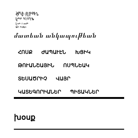
մատեան անկապութեան
ՀՈՍՔ
ԺԱՊԱՒԷՆ
ԽՑԻԿ
ԹՈՒԱՆՇԱՅԻՆ
ՈՍՊՆԵԱԿ
ՏԵՍԱԾՐԻՉ
ՎԱՅՐ
ԿԱՏԵԳՈՐԻԱՆԵՐ
ՊԻՏԱԿՆԵՐ
խօսք