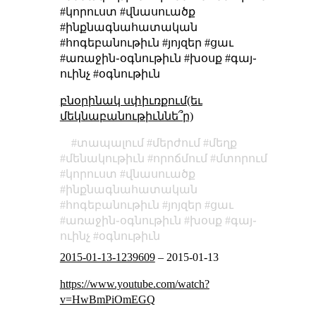
#կորուստ #վնասուածք
#ինքնագնահատական
#հոգեբանութիւն #յոյզեր #ցաւ
#առաջին֊օգնութիւն #խօսք #գայ֊
ուինչ #օգնութիւն
բնօրինակ սփիւռքում(եւ
մեկնաբանութիւննե՞ր)
տապալում
մերժում
մեղք
մենակութիւն
որոճմում
մտորում
կորուստ
վնասուածք
ինքնագնահատական
հոգեբանութիւն
յոյզեր
ցաւ
առաջին֊օգնութիւն
խօսք
գայ֊
ուինչ
օգնութիւն
2015-01-13-1239609
–
2015-01-13
https://www.youtube.com/watch?
v=HwBmPiOmEGQ