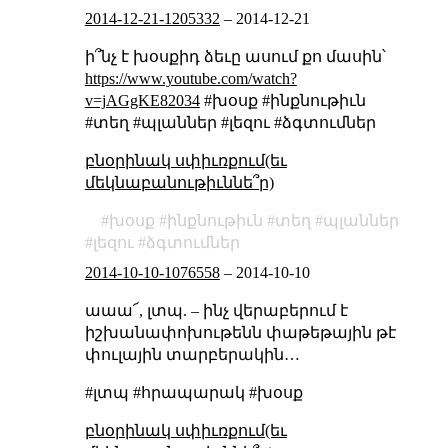
2014-12-21-1205332
–
2014-12-21
ի՞նչ է խօսքիդ ձեւը ասում քո մասին՝
https://www.youtube.com/watch?
v=jAGgKE82034
#խօսք #ինքնութիւն
#տեղ #պլաններ #լեզու #ձգտումներ
բնօրինակ սփիւռքում(եւ
մեկնաբանութիւննե՞ր)
խօսք
ինքնութիւն
տեղ
պլաններ
լեզու
ձգտումներ
2014-10-10-1076558
–
2014-10-10
աաա՜, լտպ. – ինչ վերաբերում է
իշխանափոխութենն փաթեթային թէ
փուլային տարբերակին…
#լտպ #հրապարակ #խօսք
բնօրինակ սփիւռքում(եւ