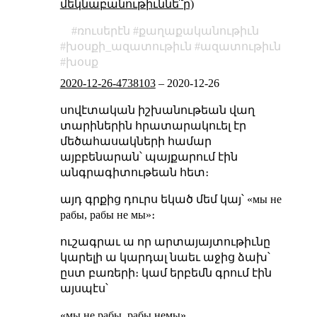
մեկնաբանութիւննե՞ր)
ռուսերէն
քաղաքականութիւն
խօսքի_ազատութիւն
ազատութիւն
խօսք
2020-12-26-4738103
–
2020-12-26
սովէտական իշխանութեան վաղ
տարիներին հրատարակուել էր
մեծահասակների համար
այբբենարան՝ պայքարում էին
անգրագիտութեան հետ։
այդ գրքից դուրս եկած մեմ կայ՝ «мы не
рабы, рабы не мы»։
ուշագրաւ ա որ արտայայտութիւնը
կարելի ա կարդալ նաեւ աջից ձախ՝
ըստ բառերի։ կամ երբեմն գրում էին
այսպէս՝
«мы не рабы, рабы немы»