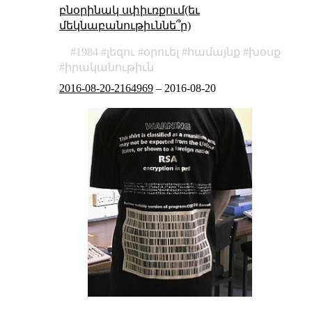
բնօրինակ սփիւռքում(եւ
մեկնաբանութիւննե՞ր)
1984
լեզու
օրուել
համայնք
խօսք
իրականութիւն
2016-08-20-2164969
–
2016-08-20