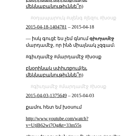
մեկնաբանութիւննե՞ր)
օդապարուկ
սլենգ
լեզու
խօսք
2015-04-18-1404781
–
2015-04-18
— իսկ գուցէ ես չեմ գնում
գիւղամէջ
մարդամէջ, որ ինձ միայնակ չզգամ։
#գիւղամէջ #մարդամէջ #խօսք
բնօրինակ սփիւռքում(եւ
մեկնաբանութիւննե՞ր)
գիւղամէջ
մարդամէջ
խօսք
2015-04-03-1375649
–
2015-04-03
քամու հետ եմ խօսում
http://www.youtube.com/watch?
v=UtjB62wi7Og&t=33m55s