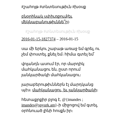
#շահոյթ #տնտեսութիւն #խօսք
բնօրինակ սփիւռքում(եւ
մեկնաբանութիւննե՞ր)
շահոյթ
տնտեսութիւն
խօսք
2016-01-15-1827374
–
2016-01-15
սա մի երկու շաբաթ առաջ եմ գրել, ու
չեմ փոստել, քնել եմ։ հիմա գտել եմ՝
վոլանդն ասում էր, որ մարդիկ
մահկանացու են, ըստ որում
յանկարծակի մահկանացու։
յարաբերութիւններն էլ մարդկանց
պէս։
մահկանացու, եւ յանկարծակի
։
հետաքրքիր բլոգ է, @{imandes ;
imandes@spyurk.am
}֊ի միջոցով եմ գտել,
օրհնուած լինի հոսքն իր։