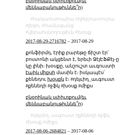
բնօրինակ սփիւռքում(եւ
մեկնաբանութիւննե՞ր)
հակաուտոպիա
դիկտատուրա
լեզու
համացանց
վերահսկողութիւն
խօսք
2017-08-29-2716782
–
2017-08-29
քոնֆիրմդ, էրիք բարեթը ճիշտ էր՝
բոստոնի ակցենտ է, երեւի ՋէյԷՖՔէյ֊ը
կը լինի։ խօսքը, անշուշտ աւգուստի
էպիկ միքսի
մասին է։ իսկապէս՝
քենեդու
խօսքն
է։ #դեյւիդ_աւգուստ
#քենեդի #ջֆկ #խօսք #միքս
բնօրինակ սփիւռքում(եւ
մեկնաբանութիւննե՞ր)
դեյւիդ_աւգուստ
քենեդի
ջֆկ
խօսք
միքս
2017-08-06-2684821
–
2017-08-06