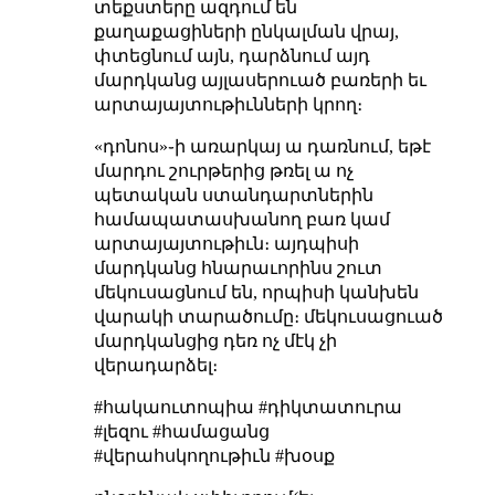
տեքստերը ազդում են
քաղաքացիների ընկալման վրայ,
փտեցնում այն, դարձնում այդ
մարդկանց այլասերուած բառերի եւ
արտայայտութիւնների կրող։
«դոնոս»֊ի առարկայ ա դառնում, եթէ
մարդու շուրթերից թռել ա ոչ
պետական ստանդարտներին
համապատասխանող բառ կամ
արտայայտութիւն։ այդպիսի
մարդկանց հնարաւորինս շուտ
մեկուսացնում են, որպիսի կանխեն
վարակի տարածումը։ մեկուսացուած
մարդկանցից դեռ ոչ մէկ չի
վերադարձել։
#հակաուտոպիա #դիկտատուրա
#լեզու #համացանց
#վերահսկողութիւն #խօսք