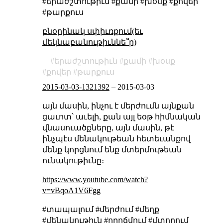
#երաժշտութիւն #քամի #խօսք #քովեր
#թարքուս
բնօրինակ սփիւռքում(եւ
մեկնաբանութիւննե՞ր)
երաժշտութիւն
քամի
խօսք
քովեր
թարքուս
2015-03-03-1321392
–
2015-03-03
այն մասին, ինչու է մերժումն այնքան
ցաւոտ՝ աւելի, քան այլ եօթ հիմնական
վնասուածքները, այն մասին, թէ
ինչպէս մենակութեան հետեւանքով
մենք կորցնում ենք մտերմութեան
ունակութիւնը։
https://www.youtube.com/watch?
v=vBqoA1V6Fgg
#տապալում #մերժում #մեղք
#մենակութիւն #որոճմում #մտորում