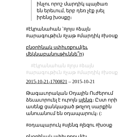
ինչու որոշ մարդիկ պայծառ
են երեւում, երբ դեռ չէք լսել
իրենց խօսքը։
#էկրանահան `#լոյս #ձայն
#արագութիւն #չաթ #մարդիկ #խօսք
բնօրինակ սփիւռքում(եւ
մեկնաբանութիւննե՞ր)
էկրանահան
լոյս
ձայն
արագութիւն
չաթ
մարդիկ
խօսք
2015-10-21-1700821
–
2015-10-21
Թագաւորական Օդային Ուժերում
ձեւաւորուել է ուրոյն
սլենգ
։ Ըստ որի
ասենք ցանկացած թռչող սարքին
անուանում են օդապարուկ։ (:
#օդապարուկ #սլենգ #լեզու #խօսք
բնօրինակ սփիւռքում(եւ