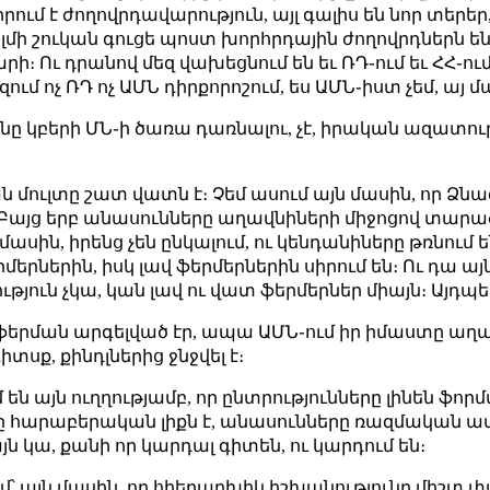
ում է ժողովրդավարություն, այլ գալիս են նոր տերեր, 
լմի շուկան գուցե պոստ խորհրդային ժողովրդներն են,
ի։ Ու դրանով մեզ վախեցնում են եւ ՌԴ֊ում եւ ՀՀ֊ում
զում ոչ ՌԴ ոչ ԱՄՆ դիրքորոշում, ես ԱՄՆ֊իստ չեմ, այ մ
նը կբերի ՄՆ֊ի ծառա դառնալու, չէ, իրական ազատությո
 մուլտը շատ վատն է։ Չեմ ասում այն մասին, որ Ձնագ
։ Բայց երբ անասունները աղավնիների միջոցով տարածո
սին, իրենց չեն ընկալում, ու կենդանիները թռնում
երներին, իսկ լավ ֆերմերներին սիրում են։ Ու դա այ
յուն չկա, կան լավ ու վատ ֆերմերներ միայն։ Այդպես
աֆերման արգելված էր, ապա ԱՄՆ֊ում իր իմաստը ա
իտսք, քինդլներից ջնջվել է։
են այն ուղղությամբ, որ ընտրությունները լինեն ֆոր
մանը հարաբերական լիքն է, անասունները ռազմական 
յն կա, քանի որ կարդալ գիտեն, ու կարդում են։
մ՝ այն մասին, որ հիերարխիկ իշխանությունը միշտ փտ