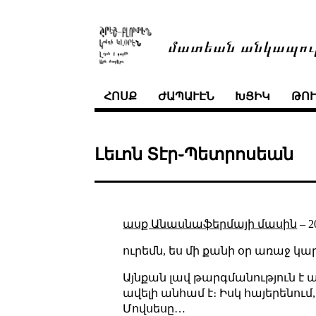
մատեան անկապու
ՀՈՍՔ
ԺԱՊԱՒԷՆ
ԽՑԻԿ
ԹՈ
Լեւոն Տէր֊Պետրոսեան
ասք Անասնաֆերմայի մասին
–
2
ուրեմն, ես մի քանի օր առաջ կ
Այնքան լավ թարգմանություն է ա
ավելի անհամ է։ Իսկ հայերենում, մ
Մովսեսը…