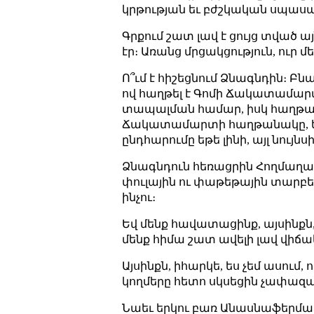
կրթության եւ բժշկական սպաս
Գրքում շատ լավ է ցույց տված 
էր։ Առանց մրցակցություն, ուր 
Ո՞ւմ է հիշեցնում Ձնագնդին։ Բն
ով հաղթել է Գոմի Ճակատամարտը։
տապալման համար, իսկ հաղթա
Ճակատամարտի հաղթանակը, եթե 
ընդհարումը եթե լինի, այլ նու
Ձնագնդուն հեռացրին Հողմաղաց
փուլային ու փաթեթային տարբեր
ինչու։
Եվ մենք հավատացինք, այսինքն,
մենք հիմա շատ ավելի լավ վիճա
Այսինքն, իհարկե, ես չեմ ասում
կողմերը հետո սկսեցին չափազանց
Նաեւ երկու բառ Անասնաֆերմա ան