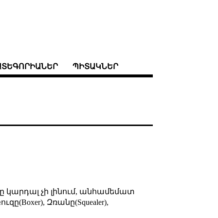
ԱՏԵԳՈՐԻԱՆԵՐ
ՊԻՏԱԿՆԵՐ
կը կարդալ չի լինում, անհամեմատ
զը(Boxer), Զռանը(Squealer),