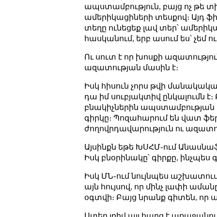
ապստամբություն, բայց ոչ թե տիր
ամերիկացիների տեսքով։ Այդ ֆի
տեղը ունեցեք լավ տեր՝ ամերիկար
հասկանում, երբ ասում ես՝ չեմ ու
Ու սուտ է որ խոսքի ազատությու
ազատության մասին է։
Իսկ հիսուն չորս թվի մանակական
դա իմ սուբյակտիվ ընկալումն է
բնակիչներին ապստամբության մա
գիրկը։ Պոզահարում են վատ ֆերմ
ժողովրդավարություն ու ազատութ
Այսինքն եթե ԽՍՀՄ֊ում Անասն
Իսկ բնօրինակը՝ գիրքը, ինչպես գ
Իսկ ՄՆ֊ում նույնպես աշխատում 
այն հույսով, որ մինչ լափի ա
օգտվի։ Բայց նրանք գիտեն, որ ա
Ստեղ լրիվ այլ հարց է առաջանու