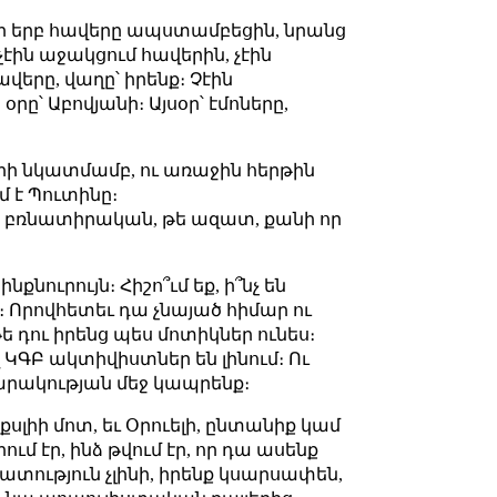
, որ երբ հավերը ապստամբեցին, նրանց
էին աջակցում հավերին, չէին
վերը, վաղը՝ իրենք։ Չէին
օրը՝ Աբովյանի։ Այսօր՝ էմոները,
րի նկատմամբ, ու առաջին հերթին
մ է Պուտինը։
մ, բռնատիրական, թե ազատ, քանի որ
նուրույն։ Հիշո՞ւմ եք, ի՞նչ են
։ Որովհետեւ դա չնայած հիմար ու
թե դու իրենց պես մոտիկներ ունես։
ԿԳԲ ակտիվիստներ են լինում։ Ու
սարակության մեջ կապրենք։
լիի մոտ, եւ Օրուելի, ընտանիք կամ
ւմ էր, ինձ թվում էր, որ դա ասենք
զատություն չլինի, իրենք կսարսափեն,