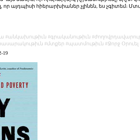
նել, որ այդպիսի հիերարխիաներ չլինեն, ես չգիտեմ։ Մտ
մա
անկախութիւն
գրականութիւն
ժողովրդավարու
հասարակութիւն
մտքեր
պատմութիւն
Ջորջ Օրուել
2-19