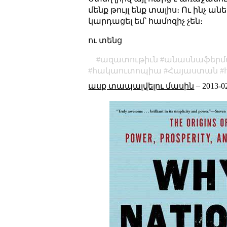
մենք թույլ ենք տալիս։ Ու ինչ ա
կարդացել եմ՝ համոզիչ չեն։
ու տենց
ազատութիւն
անասնաֆեր
հակաուտոպիա
Հայաստան
ասք տապալվելու մասին
–
2013-0