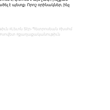
ածել է պետք։ Որոշ օրինակներ, ինչ
թիւն
Լեւոն Տէր֊Պետրոսեան
խսհմ
սովետ
քաղաքականութիւն