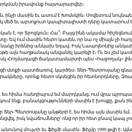
արկման իրավունք հայտարարվեր։
այն, ինչի մասին եւ ասում է Խոմսկին։ Սովետում ն
մեկ մեծ եւ աբսոլյուտ կապիտալիստի դերը կատարում է
ական է, որ Տրոցկուն։ Հա՞։ Բայց ինձ ակամա հիշեցնում
 Եվ ում մասին հետո կասեն, որ նա ոչ միայն չի հաղթե
նակը իրենից անկախ եղավ։ Իսկ Նապոլեոնից անկա
այն հաղթանակ անվանել կարելի է։ Ու ես չեմ կասկ
յնսիսկ Հողմաղացի ճակատամարտի պես «հաջողակ» լինել
ի մտքի պատճառով, կարծես։ Տեր֊Պետրոսյանը գնաց
ակները, որոնք հետո սկսեցին իր հետնորդները, Զռան
 ես հիմա հանդիպում եմ մարդկանց, ում վրա պրոպագա
կում ենք, բանակցությունների մասին է խոսքը, քան ի
, որ Տեր֊Պետրոսյանը անթերի է, ես հիմա այն մասին
վել, իսկ նվաճումները՝ ոնց որ իր հետ բնավ կապ չո
ունով մուլտի եւ ֆիլմի մասին։ Ֆիլմը 1999 թվի է։ Ա