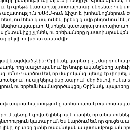
նյուրի ընտրությունը այլեւս իրենցը չէ։ Հիմա գիտեմ,
ւմ էր գրեթե կատարյալ տոտալիտար մեքենա։ Իսկ տ
 ազատություն ԽՍՀՄ֊ում։ Ճիշտ է, խոհանոցներում։ 
հետ, ում հետ կապ ունեն, իրենց ցավը ընդունում են
։ Անգիտակցաբար։ Այսինքն, կատարյալ տոտալիտար
 ընտանիքը չլինեն, ու երեխաները դաստիարակվեն պ
 արգելվի ու խիստ պատժվի։
լավ կազմված չէին։ Օրինակ, կարեւոր չէ, մարդու հագո
լխարկ, որը պաշտպանում էր նուրբ ականջները արեւից
ց հե՞տ։ Կարծում եմ, որ մարդկանց պետք էր փոխել,
րածքում, ու այլ կերպ ենք ապրում, մեր ձեւով, ու կա 
ում, ու երբեմն համագործակցել։ Օրինակ, պայտերը ի
ք լավ» ապտահայտությունը առհասարակ ռասիստական
ում պետք է գրված լիներ այն մասին, որ անասունները
ընտրություն կատարում։ Ես կարծում եմ, որ գուցե պ
ր լինի, որ տեղ գտնի ռազմական ապստամբության իր