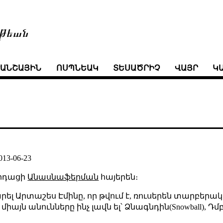
թեան
ՒԱՆՇԱՅԻՆ
ՈՍՊՆԵԱԿ
ՏԵՍԱԾՐԻՉ
ՎԱՅՐ
Կ
013-06-23
արդացի
Անասնաֆերման
հայերեն։
րել Արտաշես Էմինը, որ թվում է, ռուսերեն տարբերա
իայն անունները ինչ լավն ել՝ Ձնագնդին(Snowball), Դմբու