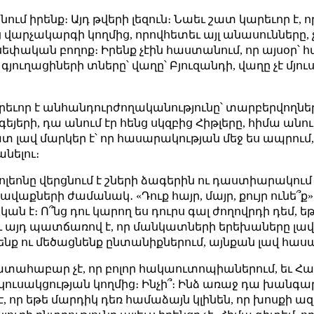
նում իրենք։ Այդ թվերի լեզուն։ Նաեւ շատ կարեւոր է
 վարչակարգի կողմից, որովհետեւ այլ անասունները, չ
սեփական բողոք։ Իրենք չէին հաստանում, որ այսօր՝ հա
յուղացիների տները՝ վաղը՝ Բյուզանդի, վաղը չէ մյուս 
եւոր է անհանդուրժողականությունը՝ տարբերվողնե
երի, դա անում էր հենց սկզբից Հիթլերը, հիմա անու
տ լավ մարկեր է՝ որ հասարակության մեջ ես ապրու
անելու։
եոնը վերցնում է շների ձագերին ու դաստիարակում ինք
վաքների ժամանակ․ «Դուք հայր, մայր, քույր ունե՞ք»
ան է։ Ո՞նց դու կարող ես դուրս գալ ժողովրդի դեմ, ե
ւ այդ պատճառով է, որ մանկատների երեխաները լավ 
ենք ու մեծացնենք ընտանիքներում, այնքան լավ հա
տահաբար չէ, որ բոլոր հակաուտոպիաներում, եւ Հաքս
 կուսակցության կողմից։ Ինչի՞։ Ինձ առաջ դա խանգարո
, որ եթե մարդիկ դեռ համաձայն կլինեն, որ խոսքի ա