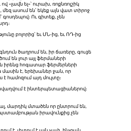
ով «լավն ել»՝ ուրախ, ռոքնռոլշիկ
 մեզ ասում են՝ եկեք այն վատ տիրոջ
՝ գոսդեպով։ Ու գիտեք, չեն
արդ։
ւնը բոլորից՝ եւ ՄՆ֊ից, եւ ՌԴ֊ից
նդուն ծաղրում են, իր ճառերը, գուցե
ւմ են լուր այլ ֆերմաների
 են իրենց հոգատար ֆերմերների
ն մասին է, երեխաներ ջան, որ
 է համոզում այդ մուլտը։
ղավաղվում է ինտերպետացիաներով։
մալ, մարդիկ մտածեն որ ընտրում են,
ապստամբության իրավունքից չեն
ում է, փտում է այն չափ, ինչքան