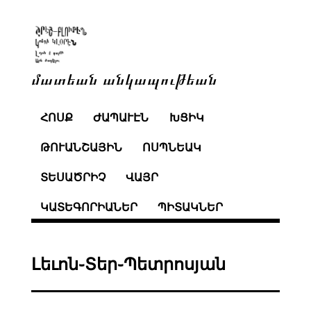
մատեան անկապութեան
ՀՈՍՔ
ԺԱՊԱՒԷՆ
ԽՑԻԿ
ԹՈՒԱՆՇԱՅԻՆ
ՈՍՊՆԵԱԿ
ՏԵՍԱԾՐԻՉ
ՎԱՅՐ
ԿԱՏԵԳՈՐԻԱՆԵՐ
ՊԻՏԱԿՆԵՐ
Լեւոն֊Տեր֊Պետրոսյան