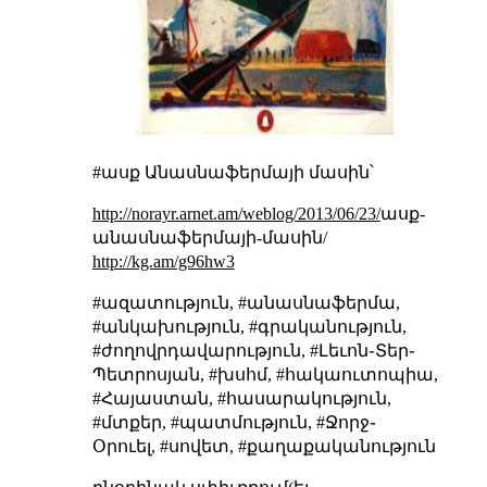
#ասք Անասնաֆերմայի մասին՝
http://norayr.arnet.am/weblog/2013/06/23/
ասք-
անասնաֆերմայի-մասին/
http://kg.am/g96hw3
#ազատություն, #անասնաֆերմա,
#անկախություն, #գրականություն,
#ժողովրդավարություն, #Լեւոն֊Տեր֊
Պետրոսյան, #խսհմ, #հակաուտոպիա,
#Հայաստան, #հասարակություն,
#մտքեր, #պատմություն, #Ջորջ֊
Օրուել, #սովետ, #քաղաքականություն