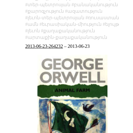
տեր֊պետրոսյան
բանականություն
քարոզչություն
ազատություն
լեւոն֊տեր֊պետրոսյան
ռուսաստան
ամն
եւրասիական֊միություն
ելույթ
լեւոն
քաղաքականություն
արտաքին֊քաղաքականություն
2013-06-23-264232
–
2013-06-23