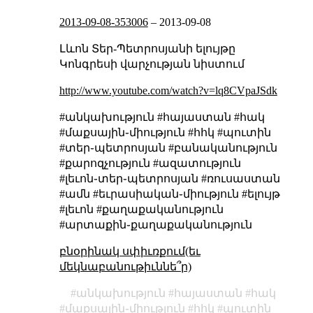
2013-09-08-353006
–
2013-09-08
Լևոն Տեր-Պետրոսյանի ելույթը
Կոնգրեսի վարչության նիստում
http://www.youtube.com/watch?v=lq8CVpaJSdk
#անկախություն #հայաստան #հակ
#մաքսային֊միություն #հհկ #պուտին
#տեր֊պետրոսյան #բանականություն
#քարոզչություն #ազատություն
#լեւոն֊տեր֊պետրոսյան #ռուսաստան
#ամն #եւրասիական֊միություն #ելույթ
#լեւոն #քաղաքականություն
#արտաքին֊քաղաքականություն
բնօրինակ սփիւռքում(եւ
մեկնաբանութիւննե՞ր)
անկախություն
հայաստան
հակ
մաքսային֊միություն
հհկ
պուտին