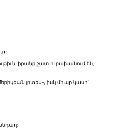
ետ։
թիւն, իրանք շատ ուրախանում են,
երիկեան լրտես», իսկ միւսը կասի՝
դանդաղ։