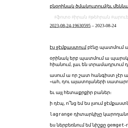
բնօրինակ ծմակուտում(եւ մեկն
ֆոտօ
իրան
թեհրան
արու
2023-08-24-19630595
–
2023-08-24
էս ջէմքաստում
բէնը պատմում ա
օրինակ երբ պատմում ա պարսկա
հիանում, լաւ են տրամադրւում 
ասում ա որ շատ հանգիստ չէր աս
«ահ, դու այատոլաների սատարո
եւ այլ հետաքրքիր բաներ։
ի դէպ, ո՞նց եմ ես լսում ջէմքաստ
lagrange
դիտարկիչը կարողանու
gemget
ես ներբեռնում եմ նիշքը
֊