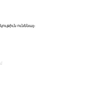
ութիւն ունենայ։
մ