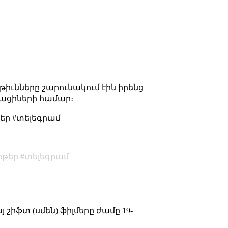
թիւնները շարունակում էին իրենց
ղացիների համար։
թեր #տելեգրամ
իթեր
տելեգրամ
 շիֆտ (սմեն) ֆիլմերը ժամը 19-