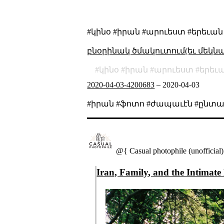
#կինօ #իրան #արուեստ #երեւան
բնօրինակ ծմակուտում(եւ մեկն
կինօ
իրան
արուեստ
երեւ
2020-04-03-4200683
–
2020-04-03
#իրան #ֆոտո #ժապաւէն #ընտա
@{ Casual photophile (unofficial)
Iran, Family, and the Intimat