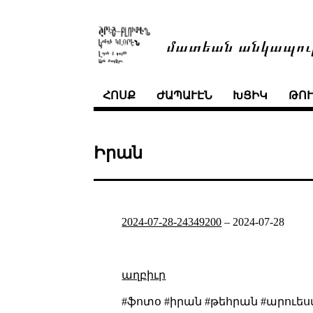
մատեան անկապու
ՀՈՍՔ
ԺԱՊԱՒԷՆ
ԽՑԻԿ
ԹՈ
Իրան
2024-07-28-24349200
–
2024-07-28
աղբիւր
#ֆոտօ #իրան #թեհրան #արուե