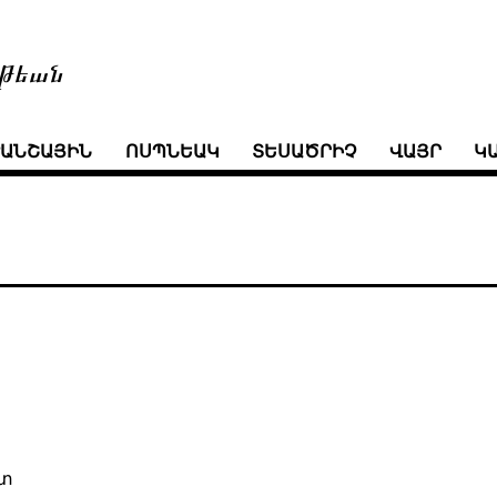
թեան
ՒԱՆՇԱՅԻՆ
ՈՍՊՆԵԱԿ
ՏԵՍԱԾՐԻՉ
ՎԱՅՐ
Կ
ստ