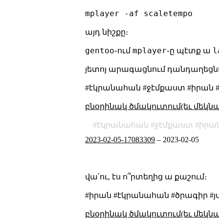
այդ նիշքը։
gentoo
mplayer
l
֊ում
֊ը պէտք ա
յետոյ արագացնում դանդաղեցն
#էկրանահան #ջէմքաստ #իրան #հ
բնօրինակ ծմակուտում(եւ մեկն
էկրանահան
ջէմքաստ
իրա
2023-02-05-17083309
–
2023-02-05
վա՛ու, էս ո՞րտեղից ա քաշում։
#իրան #էկրանահան #ծրագիր #յ
բնօրինակ ծմակուտում(եւ մեկն