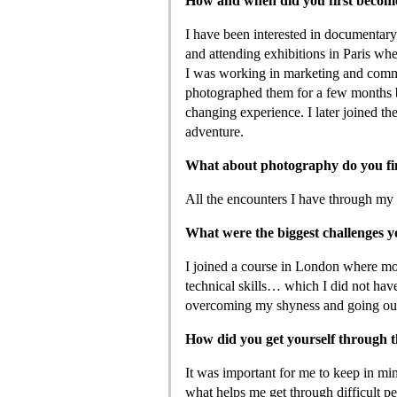
How and when did you first become
I have been interested in documentary
and attending exhibitions in Paris whe
I was working in marketing and commun
photographed them for a few months be
changing experience. I later joined 
adventure.
What about photography do you fin
All the encounters I have through my p
What were the biggest challenges y
I joined a course in London where mo
technical skills… which I did not hav
overcoming my shyness and going out
How did you get yourself through th
It was important for me to keep in mi
what helps me get through difficult pe