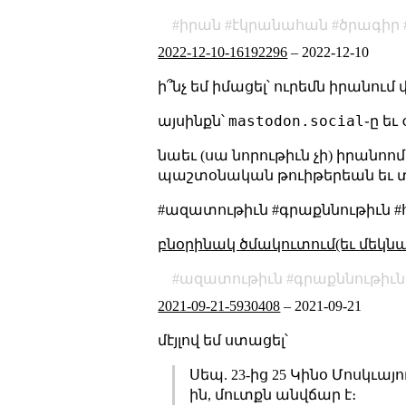
իրան
էկրանահան
ծրագիր
2022-12-10-16192296
–
2022-12-10
ի՞նչ եմ իմացել՝ ուրեմն իրանում
mastodon.social
այսինքն՝
֊ը եւ
նաեւ (սա նորութիւն չի) իրանո
պաշտօնական թուիթերեան եւ տ
#ազատութիւն #գրաքննութիւն #
բնօրինակ ծմակուտում(եւ մեկն
ազատութիւն
գրաքննութիւն
2021-09-21-5930408
–
2021-09-21
մէյլով եմ ստացել՝
Սեպ. 23-ից 25 Կինօ Մոսկւայ
ին, մուտքն անվճար է։