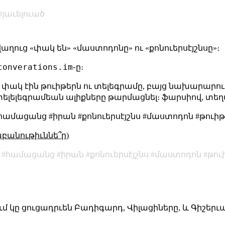
յաւելուած
 վաղուց «փակ են» «մաստոդոնը» ու «քոնուերսէյշնսը»։
converations.im
֊ը։
ոմ փակ էին թուիթերն ու տելեգրամը, բայց նախարարու
ելելեգրամեան ալիքները թարմացնել։ ֆարսիով, տե
համացանց #իրան #քոնուերսէյշնս #մաստոդոն #թուի
աբանութիւննե՞ր)
համացանց
իրան
քոնուերսէյշնս
մաստոդոն
թու
ում կը ցուցադրւեն Բադիգարդ, Վիլացիները, և Գիշերւայ