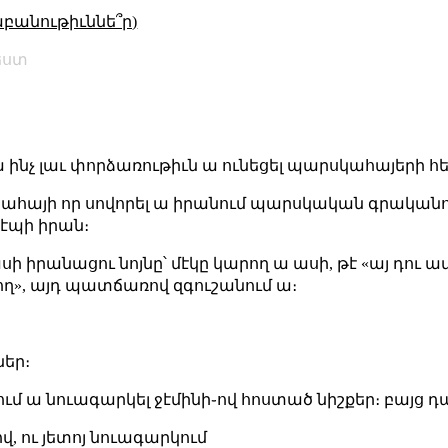
աբանութիւննե՞ր)
եստ
 ինչ լաւ փորձառութիւն ա ունեցել պարսկահայերի հ
հայի որ սովորել ա իրանում պարսկական գրականու
դէպի իրան։
ի իրանացու նոյնը՝ մէկը կարող ա ասի, թէ «այ դու ամ
ղ», այդ պատճառով զգուշանում ա։
ներ։
մ ա նուագարկել ջէմինի֊ով հոստած նիշքեր։ բայց 
ով, ու յետոյ նուագարկում