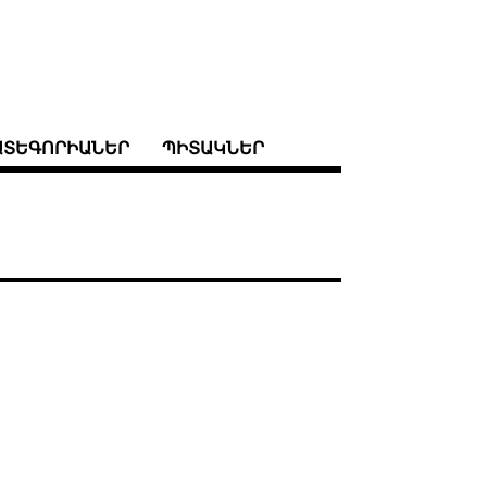
ԱՏԵԳՈՐԻԱՆԵՐ
ՊԻՏԱԿՆԵՐ