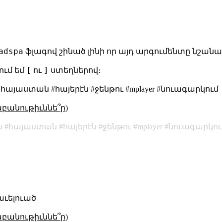
adspa
ֆլագով շինած լինի որ այդ արգումենտը նշանակ
[
]
ում եմ
ու
ստեղներով։
այաստան #հայերէն #ջենթու #mplayer #նուագարկում
աբանութիւննե՞ր)
ն
հայաստան
հայերէն
ջենթու
mplayer
նուագարկու
աւելուած
աբանութիւննե՞ր)