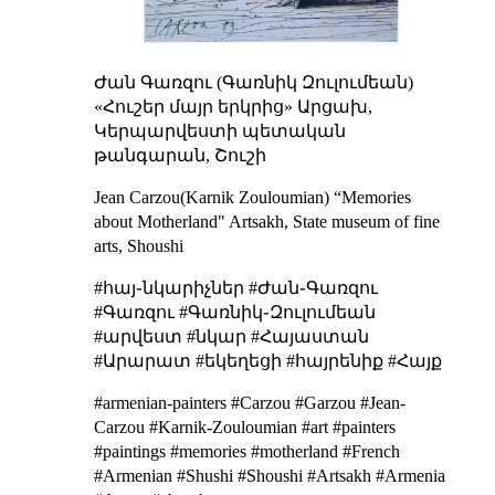
Ժան Գառզու (Գառնիկ Զուլումեան)
«Հուշեր մայր երկրից»
Արցախ,
Կերպարվեստի պետական
թանգարան, Շուշի
Jean Carzou(Karnik Zouloumian)
“Memories
about Motherland"
Artsakh, State museum of fine
arts, Shoushi
#հայ֊նկարիչներ #Ժան֊Գառզու
#Գառզու #Գառնիկ֊Զուլումեան
#արվեստ #նկար #Հայաստան
#Արարատ #եկեղեցի #հայրենիք #Հայք
#armenian-painters #Carzou #Garzou #Jean-
Carzou #Karnik-Zouloumian #art #painters
#paintings #memories #motherland #French
#Armenian #Shushi #Shoushi #Artsakh #Armenia