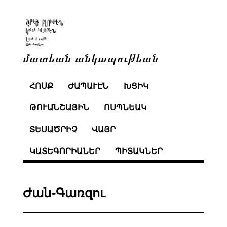
մատեան անկապութեան
ՀՈՍՔ
ԺԱՊԱՒԷՆ
ԽՑԻԿ
ԹՈՒԱՆՇԱՅԻՆ
ՈՍՊՆԵԱԿ
ՏԵՍԱԾՐԻՉ
ՎԱՅՐ
ԿԱՏԵԳՈՐԻԱՆԵՐ
ՊԻՏԱԿՆԵՐ
Ժան֊Գառզու