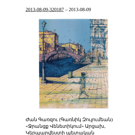
2013-08-09-320187
–
2013-08-09
Ժան Գառզու (Գառնիկ Զուլումեան)
«Ջրանցք Վենետիկում»
Արցախ,
Կերպարվեստի պետական