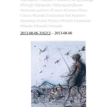
Շուշի
Արցախ
կերպարվեստ
armenian-painters
Carzou
Garzou
Jean-
Carzou
Karnik-Zouloumian
art
painters
paintings
canal
Venice
French
Armenian
Shushi
Shoushi
Artsakh
2013-08-06-316212
–
2013-08-06