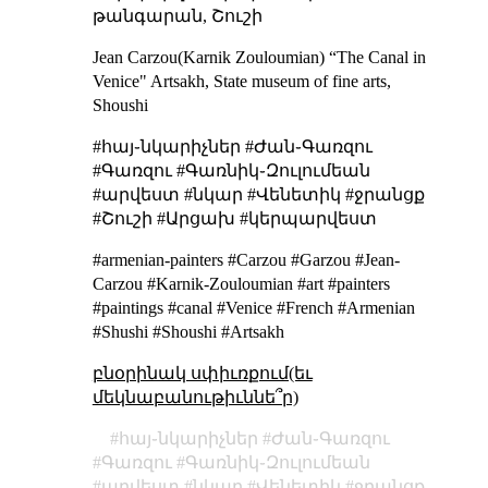
թանգարան, Շուշի
Jean Carzou(Karnik Zouloumian)
“The Canal in
Venice"
Artsakh, State museum of fine arts,
Shoushi
#հայ֊նկարիչներ #Ժան֊Գառզու
#Գառզու #Գառնիկ֊Զուլումեան
#արվեստ #նկար #Վենետիկ #ջրանցք
#Շուշի #Արցախ #կերպարվեստ
#armenian-painters #Carzou #Garzou #Jean-
Carzou #Karnik-Zouloumian #art #painters
#paintings #canal #Venice #French #Armenian
#Shushi #Shoushi #Artsakh
բնօրինակ սփիւռքում(եւ
մեկնաբանութիւննե՞ր)
հայ֊նկարիչներ
Ժան֊Գառզու
Գառզու
Գառնիկ֊Զուլումեան
արվեստ
նկար
Վենետիկ
ջրանցք