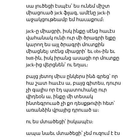
սա լուծեցի էսպէս՝ ես ունեմ միշտ
միացուած jack ֆլագ, ամէնը jack֊ի
աջակցութեամբ եմ հաւաքում։
jack֊ը միացրի, իսկ ինքը սէնց հաւէս
վահանակ ունի ուր մի ծրագրի ելքը
կարող ես այլ ծրագրի մուտքին
միացնել։ տէնց միացրի՝ եւ obs֊ին եւ
butt֊ին, իսկ իրանց ասացի որ մուտքը
jack֊ից վերցնեն՝ ու եղաւ։
բայց յետոյ միւս ընկերս ինձ գրեց՝ որ
հա շատ հաւէս ա, բայց գիտես, դուրս
չի գալիս որ էդ պատուհանը ուր
վիդեօն ա, ինքը մի տեսակ
ինտեգրուած չի քո դեսքթոփի հետ՝
առանձին վրայից դրուած ա։
ու ես մտածեցի՝ իսկապէս։
ապա նաեւ մտածեցի՝ չեմ ուզում է էս