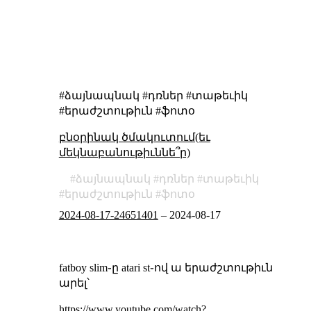
#ձայնապնակ #դռներ #տաթեւիկ
#երաժշտութիւն #ֆոտօ
բնօրինակ ծմակուտում(եւ
մեկնաբանութիւննե՞ր)
ձայնապնակ
դռներ
տաթեւիկ
երաժշտութիւն
ֆոտօ
2024-08-17-24651401
–
2024-08-17
fatboy slim֊ը atari st֊ով ա երաժշտութիւն
արել՝
https://www.youtube.com/watch?