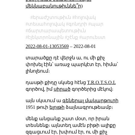
մեկնաբանութիւննե՞ր)
երաժշտութիւն
հոլովակ
տեսահոլովակ
գոնդրի
պար
ճարտարապետութիւն
էլեկտրոնային
շէնք
արուեստ
2022-08-01-13053569
–
2022-08-01
տարածքը դէ վերջն ա, ու մի քիչ
փոխել էին՝ առաջ պարկէտ էր, հիմա՝
լինոլեում։
դասթի քիդը սկսեց հէնց
T.R.O.T.S.O.L
գործով, իմ
սիրած
գործերից մէկով։
այն սկսւում ա
գեներալ մակարթուրի
1951 թուի
ելոյթի
ձայնագրութեամբ։
մենք անցանք շատ մօտ, որ իրան
տեսնենք։ այնտեղ ամէն բիթի ալիքը
զգացւում էր, խփում էր, ու մի քիչ