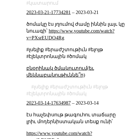
կատարում
2023-03-21-17734281
–
2023-03-21
ծոմակը էս յղումով ժամը իննին լայւ կը
նուագի՝
https://www.youtube.com/watch?
v=PXsrEUDO4Rg
#լսելիք #երաժշտութիւն #ելոյթ
#էլեկտրոնային #ծոմակ
բնօրինակ ծմակուտում(եւ
մեկնաբանութիւննե՞ր)
լսելիք
երաժշտութիւն
ելոյթ
էլեկտրոնային
ծոմակ
2023-03-14-17634987
–
2023-03-14
էս հաչեփսութ թագուհու տաճարը
լրիւ մոդերնիստական տեսք ունի՝
https://www.youtube.com/watch?