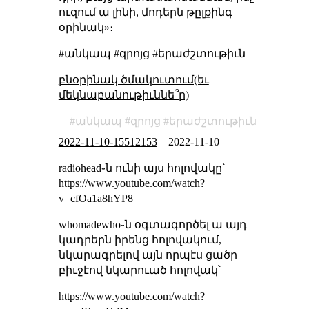
ուզում ա լինի, մոդերն թըլքինգ
օրինակ»։
#անկապ #զրոյց #երաժշտութիւն
բնօրինակ ծմակուտում(եւ
մեկնաբանութիւննե՞ր)
անկապ
զրոյց
երաժշտութիւն
2022-11-10-15512153
–
2022-11-10
radiohead֊ն ունի այս հոլովակը՝
https://www.youtube.com/watch?
v=cfOa1a8hYP8
whomadewho֊ն օգտագործել ա այդ
կադրերն իրենց հոլովակում,
նկարագրելով այն որպէս ցածր
բիւջէով նկարուած հոլովակ՝
https://www.youtube.com/watch?