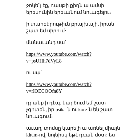
ջոկե՞լ էք, դասթի քիդն ա ամսի
երեսունին երեւանում նուագելու։
ի տարբերութիւն բրայխայի, իրան
շատ եմ սիրում։
մանաւանդ սա՝
https://www.youtube.com/watch?
v=psUHh7dVyL8
ու սա՝
https://www.youtube.com/watch?
v=rIQECQOfn8Y
դրանք ի դէպ, կարծում եմ շատ
չգիտեն, իր psika֊ն ու kore֊ն են շատ
նուագում։
աւաղ, տոմսը կարելի ա առնել միայն
idram֊ով, նոյնիսկ եթէ դռան մօտ։ ես