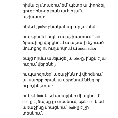
հիմա էլ մտածում եմ՝ պէտք ա փորձել,
գուցէ ինչ֊որ բան աւելի լա՞ւ
աշխատի։
ինչեւէ, pulse բնականաբար չունեմ։
ու սթրիմն էսպէս ա աշխատում՝ butt
ծրագիրը վերցնում ա ալսա֊ի նշուած
մուտքից ու ուղարկում ա anonradio։
բայց հիմա աւելացել ա obs֊ը, ինքն էլ ա
ուզում վերցնել։
ու պարզուեց՝ առաջինն ով վերցնում
ա, սարքը իրան ա վերցնում նէնց որ
ուրիշին չտայ։
ու եթէ butt֊ն եմ առաջինը միացնում՝
obs֊ը էլ ձայնը չի տեսնում, եթէ obs֊ն եմ
առաջինը միացնում՝ butt֊ը էլ չի
տեսնում։