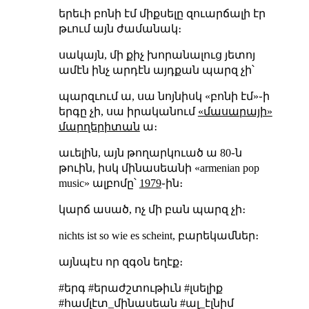
երեւի բոնի էմ միքսելը զուարճալի էր
թւում այն ժամանակ։
սակայն, մի քիչ խորանալուց յետոյ
ամէն ինչ արդէն այդքան պարզ չի՝
պարզւում ա, սա նոյնիսկ «բոնի էմ»֊ի
երգը չի, սա իրականում
«մասարայի»
մարղերիտան
ա։
աւելին, այն թողարկուած ա 80֊ն
թուին, իսկ մինասեանի «armenian pop
music» ալբոմը՝
1979
֊ին։
կարճ ասած, ոչ մի բան պարզ չի։
nichts ist so wie es scheint, բարեկամներ։
այնպէս որ զգօն եղէք։
#երգ #երաժշտութիւն #լսելիք
#համլէտ_մինասեան #ալ_էլնիմ