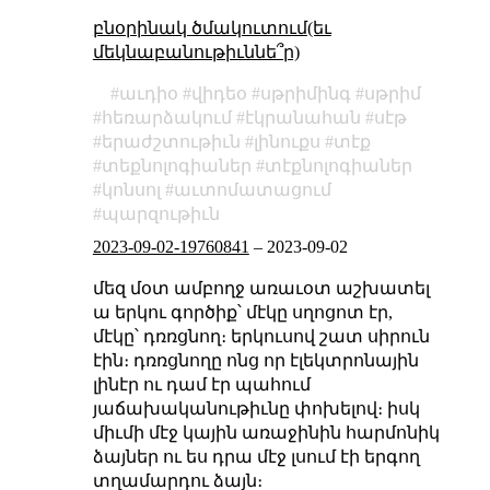
բնօրինակ ծմակուտում(եւ
մեկնաբանութիւննե՞ր)
աւդիօ
վիդեօ
սթրիմինգ
սթրիմ
հեռարձակում
էկրանահան
սէթ
երաժշտութիւն
լինուքս
տէք
տեքնոլոգիաներ
տէքնոլոգիաներ
կոնսոլ
աւտոմատացում
պարզութիւն
2023-09-02-19760841
–
2023-09-02
մեզ մօտ ամբողջ առաւօտ աշխատել
ա երկու գործիք՝ մէկը սղոցոտ էր,
մէկը՝ դռռցնող։ երկուսով շատ սիրուն
էին։ դռռցնողը ոնց որ էլեկտրոնային
լինէր ու դամ էր պահում
յաճախականութիւնը փոխելով։ իսկ
միւմի մէջ կային առաջինին հարմոնիկ
ձայներ ու ես դրա մէջ լսում էի երգող
տղամարդու ձայն։