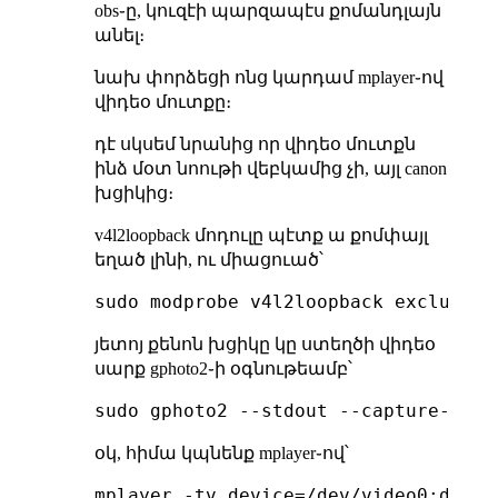
obs֊ը, կուզէի պարզապէս քոմանդլայն
անել։
նախ փորձեցի ոնց կարդամ mplayer֊ով
վիդեօ մուտքը։
դէ սկսեմ նրանից որ վիդեօ մուտքն
ինձ մօտ նոութի վեբկամից չի, այլ canon
խցիկից։
v4l2loopback մոդուլը պէտք ա քոմփայլ
եղած լինի, ու միացուած՝
յետոյ քենոն խցիկը կը ստեղծի վիդեօ
սարք gphoto2֊ի օգնութեամբ՝
օկ, հիմա կպնենք mplayer֊ով՝