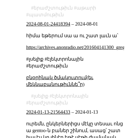
երաժշտութիւն
աթարի
պատմութիւն
2024-08-01-24418394
–
2024-08-01
հիմա եթերում սա ա ու շատ լաւն ա՝
https://archives.anonradio.net/201604141300_gregf.mp3
#լսելիք #էլեկտրոնային
#երաժշտութիւն
բնօրինակ ծմակուտում(եւ
մեկնաբանութիւննե՞ր)
լսելիք
էլեկտրոնային
երաժշտութիւն
2024-01-13-21564433
–
2024-01-13
ուրեմն, ընկերներիցս մէկը տեսաւ ոնց
ա gentoo֊ն բաներ շինում, ասաց՝ շատ
հաւէս կը լինէր եթէ սէթի ժամանակ