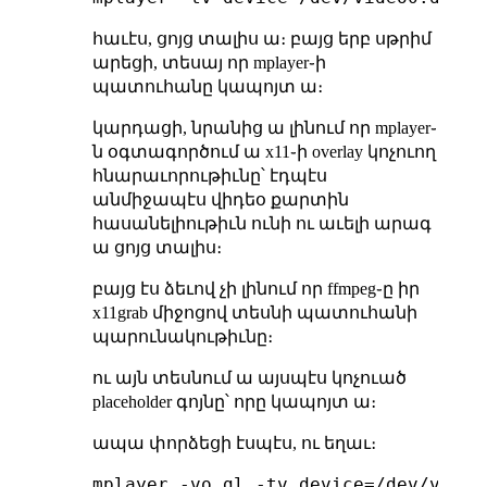
հաւէս, ցոյց տալիս ա։ բայց երբ սթրիմ
արեցի, տեսայ որ mplayer֊ի
պատուհանը կապոյտ ա։
կարդացի, նրանից ա լինում որ mplayer֊
ն օգտագործում ա x11֊ի overlay կոչուող
հնարաւորութիւնը՝ էդպէս
անմիջապէս վիդեօ քարտին
հասանելիութիւն ունի ու աւելի արագ
ա ցոյց տալիս։
բայց էս ձեւով չի լինում որ ffmpeg֊ը իր
x11grab միջոցով տեսնի պատուհանի
պարունակութիւնը։
ու այն տեսնում ա այսպէս կոչուած
placeholder գոյնը՝ որը կապոյտ ա։
ապա փորձեցի էսպէս, ու եղաւ։