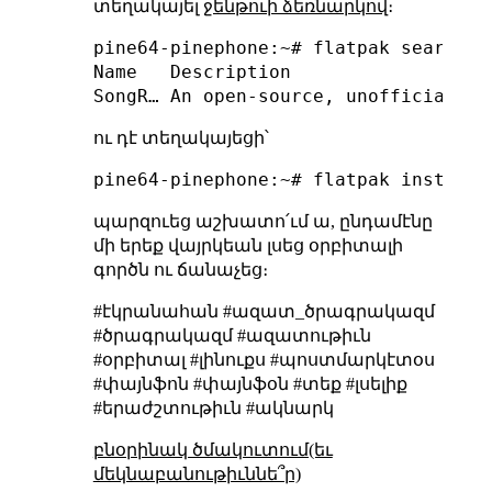
տեղակայել
ջենթուի ձեռնարկով
։
pine64-pinephone:~# flatpak search so
Name   Description                  
ու դէ տեղակայեցի՝
պարզուեց աշխատո՛ւմ ա, ընդամէնը
մի երեք վայրկեան լսեց օրբիտալի
գործն ու ճանաչեց։
#էկրանահան #ազատ_ծրագրակազմ
#ծրագրակազմ #ազատութիւն
#օրբիտալ #լինուքս #պոստմարկէտօս
#փայնֆոն #փայնֆօն #տեք #լսելիք
#երաժշտութիւն #ակնարկ
բնօրինակ ծմակուտում(եւ
մեկնաբանութիւննե՞ր)