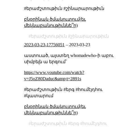
#երաժշտութիւն #շինարարութիւն
բնօրինակ ծմակուտում(եւ
մեկնաբանութիւննե՞ր)
երաժշտութիւն
շինարարութիւն
2023-03-23-17756051
–
2023-03-23
աստուած, այստեղ whomadewho֊ի աբու
սիմբելն ա երգում՝
https://www.youtube.com/watch?
v=J5oZ80Daduc&amp;t=2891s
#երաժշտութիւն #երգ #հումէյդհու
#կատարում
բնօրինակ ծմակուտում(եւ
մեկնաբանութիւննե՞ր)
երաժշտութիւն
երգ
հումէյդհու