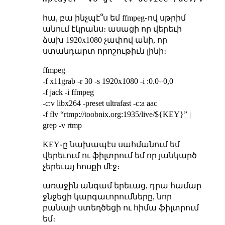
հա, բա ինչպէ՞ս եմ ffmpeg֊ով սթրիմ
անում էկրանս։ ասացի որ վերեւի
ձախ 1920x1080 չափով անի, որ
ստանդարտ որոշութիւն լինի։
ffmpeg
-f x11grab -r 30 -s 1920x1080 -i :0.0+0,0
-f jack -i ffmpeg
-c:v libx264 -preset ultrafast -c:a aac
-f flv “rtmp://toobnix.org:1935/live/${KEY}” |
grep -v rtmp
KEY֊ը նախապէս սահմանում եմ
վերեւում ու ֆիլտրում եմ որ յանկարծ
չերեւայ հոսքի մէջ։
առաջին անգամ երեւաց, դրա համար
ջնջեցի կարգաւորումները, նոր
բանալի ստեղծեցի ու հիմա ֆիլտրում
եմ։