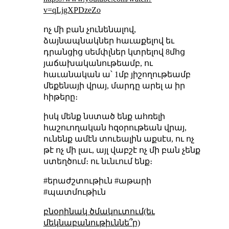
v=qLjgXPDzeZo
ոչ մի բան չունենալով,
ձայնապնակներ հաւաքելով եւ
դրանցից սեմփլներ կտրելով 8մհց
յաճախականութեամբ, ու
հաւանական ա՝ 1մբ յիշողութեամբ
մեքենայի վրայ, մարդը արել ա իր
հիթերը։
իսկ մենք նստած ենք ահռելի
հաշուողական հզօրութեան վրայ,
ունենք ամէն տուեալին աքսէս, ու ոչ
թէ ոչ մի լաւ, այլ վաբշէ ոչ մի բան չենք
ստեղծում։ ու նւնւում ենք։
#երաժշտութիւն #աթարի
#պատմութիւն
բնօրինակ ծմակուտում(եւ
մեկնաբանութիւննե՞ր)