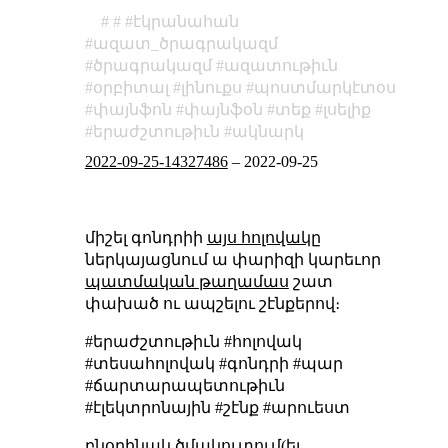
էկրանահան
ազատ_ծրագրակազմ
ծրագրակազմ
ազատութիւն
օրբիտալ
լինուքս
պոստմարկէտօս
փայնֆոն
փայնֆօն
տեք
լսելիք
երաժշտութիւն
ակնարկ
2022-09-25-14327486
–
2022-09-25
միշել գոնդրիի
այս հոլովակը
ներկայացնում ա փարիզի կարեւոր
պատմական թաղամաս
շատ
փախած ու ապշելու շէնքերով։
#երաժշտութիւն #հոլովակ
#տեսահոլովակ #գոնդրի #պար
#ճարտարապետութիւն
#էլեկտրոնային #շէնք #արուեստ
բնօրինակ ծմակուտում(եւ