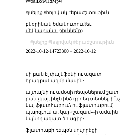
v=oaIBxwHdMpw
#լսելիք #հոլովակ #երաժշտութիւն
բնօրինակ ծմակուտում(եւ
մեկնաբանութիւննե՞ր)
լսելիք
հոլովակ
երաժշտութիւն
2022-10-12-14723300
–
2022-10-12
մի բան էլ փայնֆօնի ու ազատ
ծրագրակազմի մասին։
ալփայնի ու պմօսի ռեպօներում շատ
բան չկայ, ինչն ինձ դրդեց տեսնել, ի՞նչ
կայ ֆլատհաբում։ ու ֆլատհաբում,
պարզւում ա,
կայ
«շազամ»֊ի ամպին
կպնող ազատ ծրագիր։
ֆլատհաբի ռեպօն սովորեցի