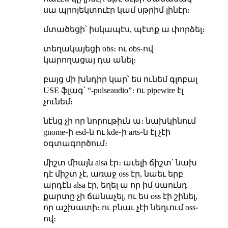
սա պրոյեկտուէր կամ սթրիմ լինէր։
մտածեցի՝ իսկապէս, պէտք ա փորձել։
տեղակայեցի obs։ ու obs֊ով
կարողացայ դա անել։
բայց մի խնդիր կար՝ ես ունեմ գլոբալ
USE ֆլագ՝ “-pulseaudio”։ ու pipewire էլ
չունեմ։
նէնց չի որ նորութիւն ա։ նախկինում
gnome֊ի esd֊ն ու kde֊ի arts֊ն էլ չէի
օգտագործում։
միշտ միայն alsa էր։ աւելի ճիշտ՝ նախ
դէ միշտ չէ, առաջ oss էր, նաեւ երբ
արդէն alsa էր, եղել ա որ իմ սաունդ
քարտը չի ճանաչել, ու ես oss էի շինել,
որ աշխատի։ ու բնաւ չէի նեղւում oss֊
ով։