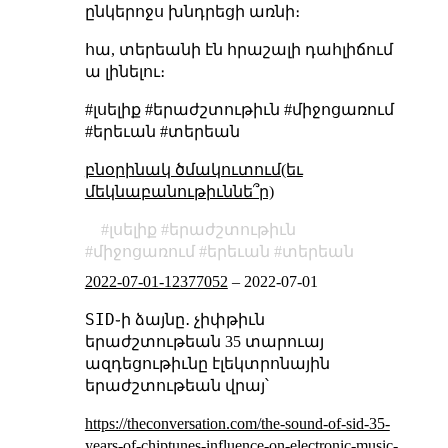
ընկերոջս խնդրեցի առնի։
հա, տերեանի էն հրաշալի դահլիճում
ա լինելու։
#լսելիք #երաժշտութիւն #միջոցառում
#երեւան #տերեան
բնօրինակ ծմակուտում(եւ
մեկնաբանութիւննե՞ր)
լսելիք
երաժշտութիւն
միջոցառում
երեւան
տերեան
2022-07-01-12377052
–
2022-07-01
SID
֊ի ձայնը․ չիփթիւն
երաժշտութեան 35 տարուայ
ազդեցութիւնը էլեկտրոնային
երաժշտութեան վրայ՝
https://theconversation.com/the-sound-of-sid-35-
years-of-chiptunes-influence-on-electronic-music-