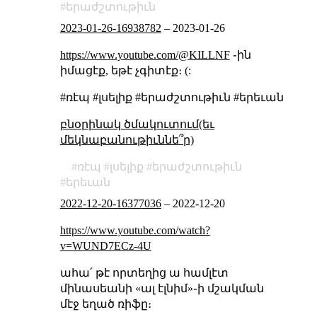
երաժշտութիւն
2023-01-26-16938782
–
2023-01-26
https://www.youtube.com/@KILLNF
֊ին
իմացէք, եթէ չգիտէք։ (:
#ռէպ #լսելիք #երաժշտութիւն #երեւան
բնօրինակ ծմակուտում(եւ
մեկնաբանութիւննե՞ր)
ռէպ
լսելիք
երաժշտութիւն
երեւան
2022-12-20-16377036
–
2022-12-20
https://www.youtube.com/watch?
v=WUND7ECz-4U
ահա՛ թէ որտեղից ա համլէտ
մինասեանի «ալ էլնիմ»֊ի մշակման
մէջ եղած ռիֆը։