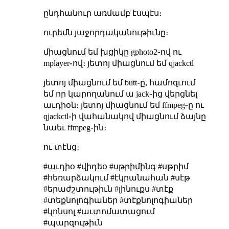
ընդհանուր առմամբ էսպէս։
ուրեմն յաջորդականութիւնը։
միացնում եմ խցիկը gphoto2֊ով ու
mplayer֊ով։ յետոյ միացնում եմ qjackctl
յետոյ միացնում եմ butt֊ը, համոզւում
եմ որ կարողանում ա jack֊ից վերցնել
աւդիօն։ յետոյ միացնում եմ ffmpeg֊ը ու
qjackctl֊ի վահանակով միացնում ձայնը
նաեւ ffmpeg֊ին։
ու տէնց։
#աւդիօ #վիդեօ #սթրիմինգ #սթրիմ
#հեռարձակում #էկրանահան #սէթ
#երաժշտութիւն #լինուքս #տէք
#տեքնոլոգիաներ #տէքնոլոգիաներ
#կոնսոլ #աւտոմատացում
#պարզութիւն