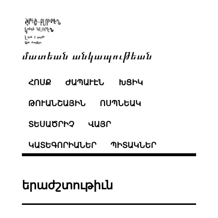
մատեան անկապութեան
ՀՈՍՔ
ԺԱՊԱՒԷՆ
ԽՑԻԿ
ԹՈՒԱՆՇԱՅԻՆ
ՈՍՊՆԵԱԿ
ՏԵՍԱԾՐԻՉ
ՎԱՅՐ
ԿԱՏԵԳՈՐԻԱՆԵՐ
ՊԻՏԱԿՆԵՐ
երաժշտութիւն