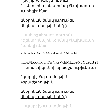
#լսելիք #երաժշտութիւն
#էլեկտրոնային #ծոմակ #նախագահ
#պրեզիդենտ
բնօրինակ ծմակուտում(եւ
մեկնաբանութիւննե՞ր)
լսելիք
երաժշտութիւն
էլեկտրոնային
ծոմակ
նախագահ
պրեզիդենտ
2023-02-14-17244661
–
2023-02-14
https://toobnix.org/w/mGVdhMLz59NSYd9uBYNVXP
— տոմ տիկուերի երաժշտութիւնն ա։
#կարգիչ #պատմութիւն
#երաժշտութիւն
բնօրինակ ծմակուտում(եւ
մեկնաբանութիւննե՞ր)
կարգիչ
պատմութիւն