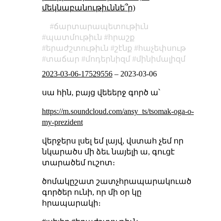
մեկնաբանութիւննե՞ր)
ճարտարապետութիւն
պատմութիւն
հրաշք
երաժշտութիւն
շէնք
հաչեփսութ
տաճար
մոդերնիզմ
մինիմալիզմ
2023-03-06-17529556
–
2023-03-06
սա հին, բայց վեեերջ գործ ա՝
https://m.soundcloud.com/ansy_ts/tsomak-oga-o-
my-prezident
վերջերս լսել եմ լայվ, վստահ չեմ որ
նկարածս մի ձեւ նայելի ա, գուցէ
տարածեմ ուշոտ։
ծոմակըշատ շատչհրապարակուած
գործեր ունի, որ մի օր կը
հրապարակի։