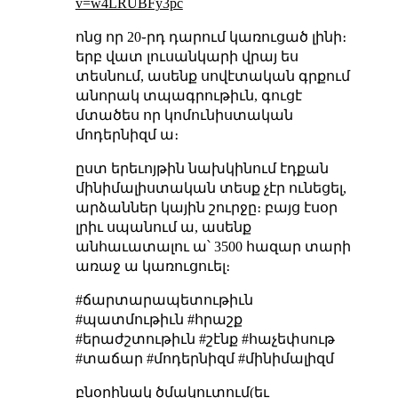
v=w4LRUBFy3pc
ոնց որ 20֊րդ դարում կառուցած լինի։
երբ վատ լուսանկարի վրայ ես
տեսնում, ասենք սովէտական գրքում
անորակ տպագրութիւն, գուցէ
մտածես որ կոմունիստական
մոդերնիզմ ա։
ըստ երեւոյթին նախկինում էդքան
մինիմալիստական տեսք չէր ունեցել,
արձաններ կային շուրջը։ բայց էսօր
լրիւ սպանում ա, ասենք
անհաւատալու ա՝ 3500 հազար տարի
առաջ ա կառուցուել։
#ճարտարապետութիւն
#պատմութիւն #հրաշք
#երաժշտութիւն #շէնք #հաչեփսութ
#տաճար #մոդերնիզմ #մինիմալիզմ
բնօրինակ ծմակուտում(եւ