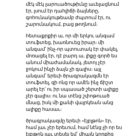
մէկ մէկ լարուածութիւնը աւելացնում
էր, լսում էր դահլիճի ձայները,
գոհունակութեամբ ժպտում էր, ու
շարունակում, բաց թողնում։
հետաքրքիր ա, որ մի երկու անգամ
տուֆտեց, խառնուեց իրար։ մի
անգամ՝ ինչ֊որ պտուտակ էր փակել,
մոռացել էր, դէ բարդ ա, լիքը գործ ես
անում միաժամանակ, յետոյ չէր
ջոկում ինչի ձայն չի գալիս։ այլ
անգամ՝ երեւի ծրագրակազմն էր
տուֆտել, զի ոնց որ ամէն ինչ ճիշտ
արել էր՝ ու իր սպասած շերտի ալիքը
չէր գալիս։ ու նա տէնց շփոթուած
մնաց, իսկ մի քանի վայրկեան անց
ալիքը հասաւ։
ծրագրակազմը երեւի «էյբլթոն» էր,
համ լաւ չէր երեւում, համ նէնց չի որ ես
էյբլթոն լաւ տեսել եմ՝ միայն կողքից