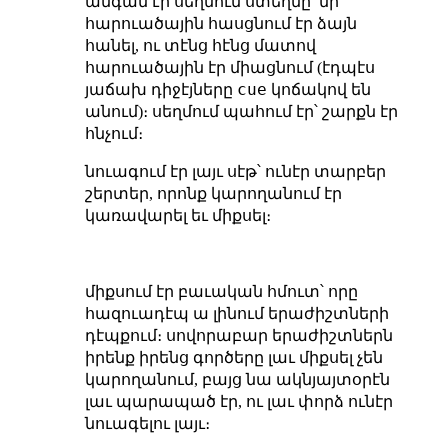
անգամ էր սեղմում ստեղնը՝ մի
հարուածային հասցնում էր ձայն
հանել, ու տէնց հէնց մատով
հարուածային էր միացնում (էդպէս
cue
յաճախ դիջէյները
կոճակով են
անում)։ սեղմում պահում էր՝ շարքն էր
հնչում։
նուագում էր լայւ սէթ՝ ունէր տարբեր
շերտեր, որոնք կարողանում էր
կառավարել եւ միքսել։
միքսում էր բաւական հմուտ՝ որը
հազուադէպ ա լինում երաժիշտների
դէպքում։ սովորաբար երաժիշտներն
իրենք իրենց գործերը լաւ միքսել չեն
կարողանում, բայց նա ակնյայտօրէն
լաւ պարապած էր, ու լաւ փորձ ունէր
նուագելու լայւ։