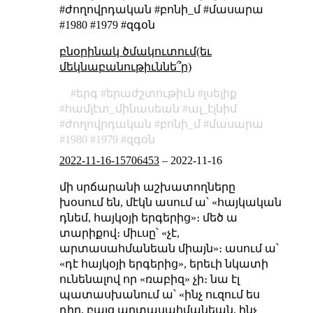
#ժողովրդական #բոնի_մ #մասարա
#1980 #1979 #զգօն
բնօրինակ ծմակուտում(եւ
մեկնաբանութիւննե՞ր)
երգ
երաժշտութիւն
լսելիք
համլէտ_մինասեան
ալ_էլնիմ
ժողովրդական
բոնի_մ
մասարա
1980
1979
զգօն
2022-11-16-15706453
–
2022-11-16
մի սրճարանի աշխատողները
խօսում են, մէկն ասում ա՝ «հայկական
դնեմ, հայկօյի երգերից»։ մեծ ա
տարիքով։ միւսը՝ «չէ,
արտասահմանեան միայն»։ ասում ա՝
«դէ հայկօյի երգերից», երեւի նկատի
ունենալով որ «ռաբիզ» չի։ նա էլ
պատասխանում ա՝ «ինչ ուզում ես
դիր, բայց արտասահմանեան, ինչ