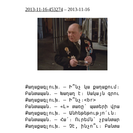
2013-11-16-453274
–
2013-11-16
Քաղաքագլուխ․ — Ի՞նչ կա քաղաքում։<br>

Բանտապան․ — Խաղաղ է։ Սակայն գրում են։
Քաղաքագլուխ․ — Ի՞նչ։<br>

Բանտապան․ — «Լ» տառը՝ պատերի վրա։ Դա 
Քաղաքագլուխ․ — Անհեթեթությո՛ւն։ «Լ» 
Բանտապան․ — Հա՛։ Ուրեմն՝ չբանտարկե՞մ 
Քաղաքագլուխ․ — Չէ, ինչո՞ւ։ Բանտարկի՛ր