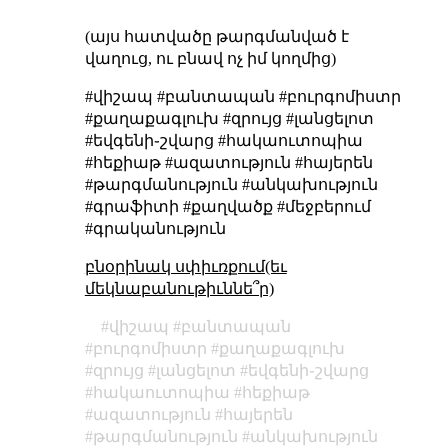
(այս հատվածը թարգմանված է
վաղուց, ու բնավ ոչ իմ կողմից)
#վիշապ #բանտապան #բուրգոմիստր
#քաղաքագլուխ #զրույց #լանցելոտ
#եվգենի֊շվարց #հակաուտոպիա
#հեքիաթ #ազատություն #հայերեն
#թարգմանություն #անկախություն
#գրաֆիտի #քաղվածք #մեջբերում
#գրականություն
բնօրինակ սփիւռքում(եւ
մեկնաբանութիւննե՞ր)
վիշապ
բանտապան
բուրգոմիստր
քաղաքագլուխ
զրույց
լանցելոտ
եվգենի֊շվարց
հակաուտոպիա
հեքիաթ
ազատություն
հայերեն
թարգմանություն
անկախություն