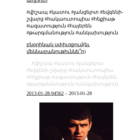
աղբյուր
#վիշապ #կատու #լանցելոտ #եվգենի֊
շվարց #հակաուտոպիա #հեքիաթ
#ազատություն #հայերեն
#թարգմանություն #անկախություն
բնօրինակ սփիւռքում(եւ
մեկնաբանութիւննե՞ր)
վիշապ
կատու
լանցելոտ
եվգենի֊շվարց
հակաուտոպիա
հեքիաթ
ազատություն
հայերեն
թարգմանություն
անկախություն
2013-01-28-94562
–
2013-01-28