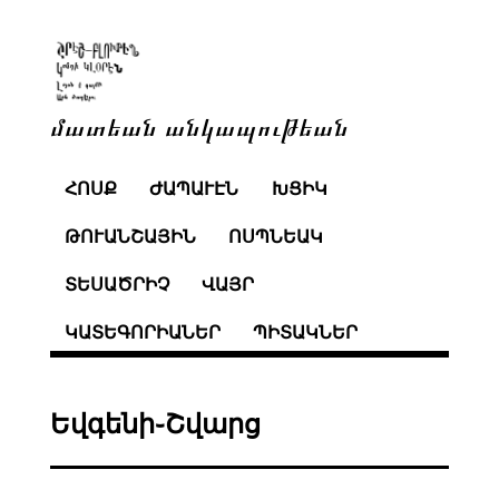
մատեան անկապութեան
ՀՈՍՔ
ԺԱՊԱՒԷՆ
ԽՑԻԿ
ԹՈՒԱՆՇԱՅԻՆ
ՈՍՊՆԵԱԿ
ՏԵՍԱԾՐԻՉ
ՎԱՅՐ
ԿԱՏԵԳՈՐԻԱՆԵՐ
ՊԻՏԱԿՆԵՐ
Եվգենի֊Շվարց