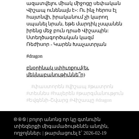
ազատվելու միակ միջոցը սեփական
Վիշապ ունենալն է»: Ու ինչ հերոս էլ
հայտնվի, իրականում չի կարող
սպանել նրան, եթե մարդիկ չսպանեն
իրենց մեջ բուն դրած Վիշապին:
Ստեղծագործական կազմ
Ռեժիսոր - Կարեն Խաչատրյան
#dragon
բնօրինակ սփիւռքում(եւ
մեկնաբանութիւննե՞ր)
փաստորեն
վիշապ
թատրոն
տեսնես
հայերեն
թարգմանություն
Եվգենի֊Շվարց
Վիշապը
dragon
🅭 🅯 🄏 | բոլոր անոնց որ կը գտնուին
տիեզերքի միգամածութենէն անդին,
ողջոյններ։ |
թարմացուել է՝ 2026-02-19