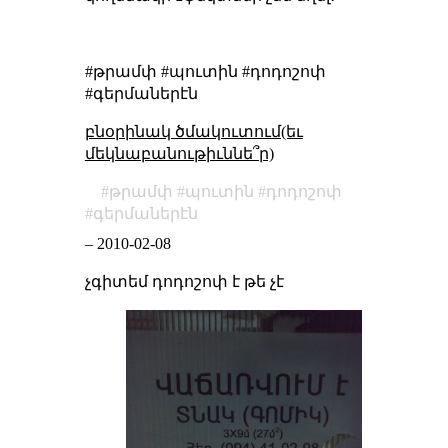
#թրամփ #պուտին #դոդոշոփ
#գերմաներէն
բնօրինակ ծմակուտում(եւ
մեկնաբանութիւննե՞ր)
թրամփ
պուտին
դոդոշոփ
գերմաներէն
–
2010-02-08
չգիտեմ դոդոշոփ է թե չէ