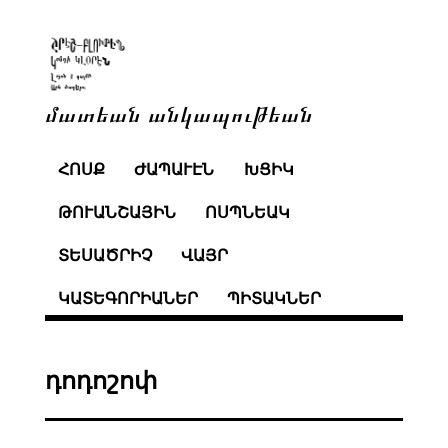
մատեան անկապութեան
ՀՈՍՔ
ԺԱՊԱՒԷՆ
ԽՑԻԿ
ԹՈՒԱՆՇԱՅԻՆ
ՈՍՊՆԵԱԿ
ՏԵՍԱԾՐԻՉ
ՎԱՅՐ
ԿԱՏԵԳՈՐԻԱՆԵՐ
ՊԻՏԱԿՆԵՐ
դոդոշոփ