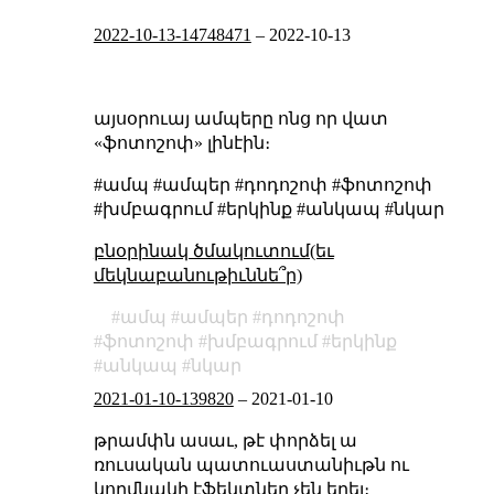
2022-10-13-14748471
–
2022-10-13
այսօրուայ ամպերը ոնց որ վատ
«ֆոտոշոփ» լինէին։
#ամպ #ամպեր #դոդոշոփ #ֆոտոշոփ
#խմբագրում #երկինք #անկապ #նկար
բնօրինակ ծմակուտում(եւ
մեկնաբանութիւննե՞ր)
ամպ
ամպեր
դոդոշոփ
ֆոտոշոփ
խմբագրում
երկինք
անկապ
նկար
2021-01-10-139820
–
2021-01-10
թրամփն ասաւ, թէ փորձել ա
ռուսական պատուաստանիւթն ու
կողմնակի էֆեկտներ չեն եղել։