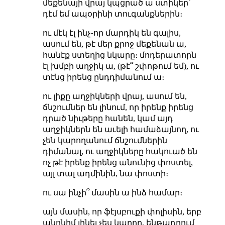
մեքենայի վրայ կպցրած ա ստիկեր՝
դէմ եմ ապօրինի տուգանքներին։
ու մէկ էլ ինչ֊որ մարդիկ են գալիս,
ասում են, թէ մեր քրոջ մեքենան ա,
հանէք ստեղից նկարը։ մոդերատորն
էլ խմբի աղջիկ ա, (թէ՞ շփոթում եմ), ու
տէնց իրենց ընդդիմանում ա։
ու լիքը աղջիկների վրայ, ասում են,
ճնշումներ են լինում, որ իրենք իրենց
դրած նիւթերը հանեն, կամ այդ
աղջիկներն են աւելի համաձայնող, ու
չեն կարողանում ճնշումներին
դիմանալ, ու աղջիկները հակուած են
ոչ թէ իրենք իրենց անունից փոստել,
այլ տալ ադմինին, նա փոստի։
ու սա ինչի՞ մասին ա ինձ համար։
այն մասին, որ ֆէյսբուքի փոլիսին, երբ
անոնիմ լինել չես կարող, ենթադրում