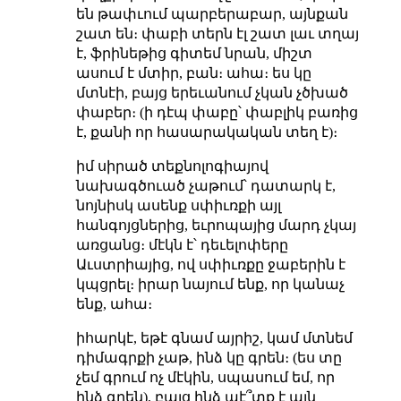
են թափւում պարբերաբար, այնքան
շատ են։ փաբի տերն էլ շատ լաւ տղայ
է, ֆրինեթից գիտեմ նրան, միշտ
ասում է մտիր, բան։ ահա։ ես կը
մտնէի, բայց երեւանում չկան չծխած
փաբեր։ (ի դէպ փաբը՝ փաբլիկ բառից
է, քանի որ հասարակական տեղ է)։
իմ սիրած տեքնոլոգիայով
նախագծուած չաթում՝ դատարկ է,
նոյնիսկ ասենք սփիւռքի այլ
հանգոյցներից, եւրոպայից մարդ չկայ
առցանց։ մէկն է՝ դեւելոփերը
Աւստրիայից, ով սփիւռքը ջաբերին է
կպցրել։ իրար նայում ենք, որ կանաչ
ենք, ահա։
իհարկէ, եթէ գնամ այրիշ, կամ մտնեմ
դիմագրքի չաթ, ինձ կը գրեն։ (ես տը
չեմ գրում ոչ մէկին, սպասում եմ, որ
ինձ գրեն), բայց ինձ պէ՞տք է այն