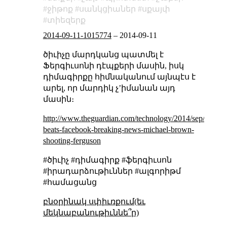
ջիթոք
սանկցիաներ
սքայփ
տիեզերք
2014-09-11-1015774
–
2014-09-11
ծիւիչը մարդկանց պատմել է
Ֆերգիւսոնի դէպքերի մասին, իսկ
դիմագիրքը հիմնականում այնպէս է
արել, որ մարդիկ չʼիմանան այդ
մասին։
http://www.theguardian.com/technology/2014/sep/06/twit
beats-facebook-breaking-news-michael-brown-
shooting-ferguson
#ծիւիչ #դիմագիրք #ֆերգիւսոն
#իրադարձութիւններ #ալգորիթմ
#համացանց
բնօրինակ սփիւռքում(եւ
մեկնաբանութիւննե՞ր)