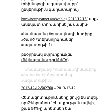
տեխնոլոգիա գաղափարը՝
ընկերութիւն գաղափարով։
http://norayr.arnet.am/weblog/2013/12/15/
ասք-
աննկատ-փոխարինելու-մասին/
#համացանց #ոստայն #դիմագիրք
#ծաոծ #տեխնոլոգիաներ
#ազատութիւն
բնօրինակ սփիւռքում(եւ
մեկնաբանութիւննե՞ր)
համացանց
ոստայն
դիմագիրք
ծաոծ
տեխնոլոգիաներ
ազատութիւն
2013-12-12-502760
–
2013-12-12
Հետազոտությունները ցույց են տվել,
որ Թեհրանում բնակչության ավելի,
քան 94%֊ը պոետներ են։