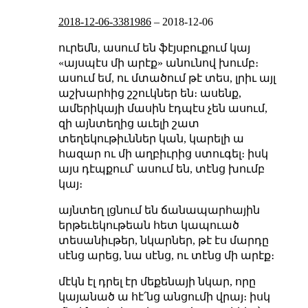
2018-12-06-3381986
–
2018-12-06
ուրեմն, ասում են ֆէյսբուքում կայ
«այսպէս մի արէք» անունով խումբ։
ասում եմ, ու մտածում թէ տես, լրիւ այլ
աշխարհից շշուկներ են։ ասենք,
ամերիկայի մասին էդպէս չեն ասում,
զի այնտեղից աւելի շատ
տեղեկութիւններ կան, կարելի ա
հազար ու մի աղբիւրից ստուգել։ իսկ
այս դէպքում՝ ասում են, տէնց խումբ
կայ։
այնտեղ լցնում են ճանապարհային
երթեւեկութեան հետ կապուած
տեսանիւթեր, նկարներ, թէ էս մարդը
սէնց արեց, նա սէնց, ու տէնց մի արէք։
մէկն էլ դրել էր մեքենայի նկար, որը
կայանած ա հէ՛նց անցումի վրայ։ իսկ