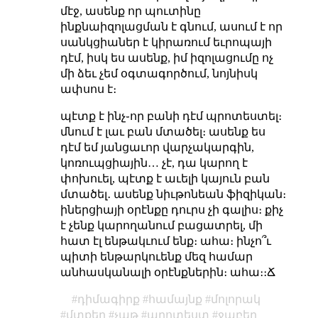
մէջ, ասենք որ պուտինը
ինքնաիզոլացման է գնում, ասում է որ
սանկցիաներ է կիրառում եւրոպայի
դէմ, իսկ ես ասենք, իմ իզոլացումը ոչ
մի ձեւ չեմ օգտագործում, նոյնիսկ
ափսոս է։
պէտք է ինչ֊որ բանի դէմ պրոտեստել։
մնում է լաւ բան մտածել։ ասենք ես
դէմ եմ յանցաւոր վարչակարգին,
կոռուպցիային… չէ, դա կարող է
փոխուել, պէտք է աւելի կայուն բան
մտածել․ ասենք նիւթոնեան ֆիզիկան։
իներցիայի օրէնքը դուրս չի գալիս։ քիչ
է չենք կարողանում բացատրել, մի
հատ էլ ենթակւում ենք։ ահա։ ինչո՞ւ
պիտի ենթարկուենք մեզ համար
անհասկանալի օրէնքներին։ ահա։։Ճ
դիմագիրք
համայնք
մոլորակ
մտքեր
չաթ
պրոտեստ
ջաբեր