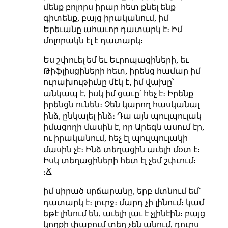
մենք բոլորս իրար
հետ քնել ենք
գիտենք, բայց իրականում, իմ
Երեւանը ահաւոր դատարկ է։ Իմ
մոլորակն էլ է դատարկ։
Ես շփուել եմ եւ Եւրոպացիների, եւ
Թիֆլիսցիների հետ, իրենց համար իմ
ուրախութիւնը մէկ է, իմ վախը՝
անկապ է, իսկ իմ ցաւը՝ հեչ է։ Իրենք
իրենցն ունեն։ Չեն կարող հասկանալ
ինձ, ընկալել ինձ։ Դա այն պուլպուլակ
իմացողի մասին է, որ Արեգն ասում էր,
ու իրականում, հեչ էլ պուլպուլակի
մասին չէ։ Ինձ տեղացին աւելի մօտ է։
Իսկ տեղացիների հետ էլ չեմ շփւում։
։Ճ
իմ սիրած սրճարանը, երբ մտնում եմ՝
դատարկ է։ լուրջ։ մարդ չի լինում։ կամ
եթէ լինում են, աւելի լաւ է չլինէին։ բայց
կողքի փաբում տեղ չեն անում, դուրս