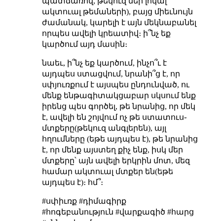
պատճառով, թեկուզ մեր լոկալ
ակտուալ թեմաների), բայց միեւնույն
ժամանակ, կարելի է այն մեկնաբանել
որպես ավելի կրեատիվ։ ի՞նչ եք
կարծում այդ մասին։
նաեւ, ի՞նչ եք կարծում, ինչո՞ւ է
այդպես ստացվում, նրանի՞ց է, որ
սփյուռքում է այսպես ընդունված, ու
մենք ենթագիտակցաբար սկսում ենք
իրենց պես գործել, թե նրանից, որ մեկ
է, ավելի են շոյվում ոչ թե ստատուս֊
մտքերը(թեկուզ անգլերեն), այլ
հղումները (եթե այդպես է), թե նրանից
է, որ մենք այստեղ քիչ ենք, իսկ մեր
մտքերը՝ այն ավելի երկրին մոտ, մեզ
համար ակտուալ մտքեր են(եթե
այդպես է)։ հմ՞։
#սփիւռք #դիմագիրք
#հոգեբանություն #վարքագիծ #հարց