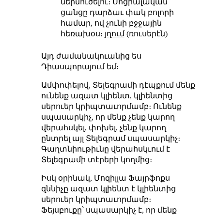
ներմուծելու։ Սոցիալական
ցանցը դարձաւ փակ բոլորի
համար, ով չունի բջջային
հեռախօս։
յղում
(ռուսերէն)
Այդ ժամանակուանից ես
Դիասպորայում եմ։
Ամփոփելով, Տելեգրամի դէպքում մենք
ունենք ազատ կլիենտ, կլիենտից
սերուեր կրիպտաւորմամբ։ Ունենք
սպասարկիչ, որ մենք չենք կարող
վերահսկել, փոխել, չենք կարող
ընտրել այլ Տելեգրամ սպասարկիչ։
Գաղտնիութիւնը վերահսկւում է
Տելեգրամի տէրերի կողմից։
Իսկ օրինակ, Մոզիլլա Ֆայրֆոքս
զննիչը ազատ կլիենտ է կլիենտից
սերուեր կրիպտաւորմամբ։
Ֆեյսբուքը՝ սպասարկիչ է, որ մենք