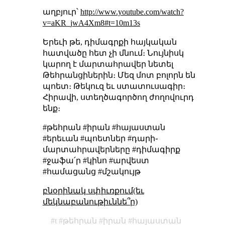
աղբյուր՝
http://www.youtube.com/watch?
v=aKR_jwA4Xm8#t=10m13s
Երեւի թե, դիմագրքի հայկական
հատվածը հետ չի մնում։ Նույնիսկ
կարող է մարտահրավեր նետել
Թեհրանցիներին։ Մեզ մոտ բոլորն են
պոետ։ Թեկուզ եւ ստատուսագիր։
Հիրավի, ստեղծագործող ժողովուրդ
ենք։
#թեհրան #իրան #հայաստան
#երեւան #պոետներ #դարի֊
մարտահրավերները #դիմագիրք
#ջաֆա՛ր #կինո #արվեստ
#համացանց #մշակույթ
բնօրինակ սփիւռքում(եւ
մեկնաբանութիւննե՞ր)
t
թեհրան
իրան
հայաստան