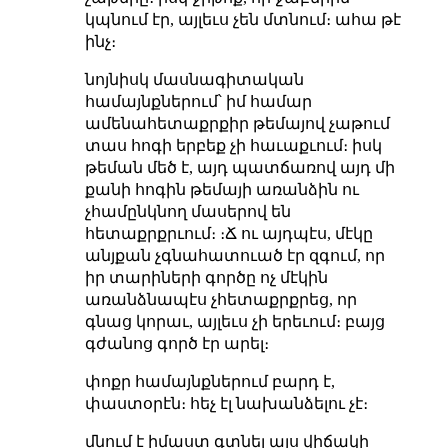
կպնում էր, այլեւս չեն մտնում։ ահա թէ
ինչ։
նոյնիսկ մասնագիտական
համայնքներում՝ իմ համար
ամենահետաքրքիր թեմայով չաթում
տաս հոգի երբեք չի հաւաքւում։ իսկ
թեման մեծ է, այդ պատճառով այդ մի
քանի հոգին թեմայի առանձին ու
չհամընկնող մասերով են
հետաքրքրւում։ ։Ճ ու այդպէս, մէկը
անյքան չգնահատուած էր զգում, որ
իր տարիների գործը ոչ մէկին
առանձնապէս չհետաքրքրեց, որ
գնաց կորաւ, այլեւս չի երեւում։ բայց
գժանոց գործ էր արել։
փոքր համայնքներում բարդ է,
փաստօրէն։ հեչ էլ նախանձելու չէ։
մնում է իմաստ գտնել այս վիճակի