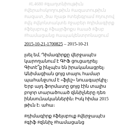
L4680
գաղտնիութիւն
վերահսկողութիւն
ազատութիւն
ազատ_ծա
չաթ
տելեգրամ
դուրով
վկ
վկոնտակտե
ջաբեր
դիմագիրք
ֆեյսբուք
ֆայրֆոքս
աած
ֆսբ
համացանց
ապակենտրոնացում
2015-10-21-1700825
–
2015-10-21
լսել եմ, Դիմագիրքը վերջապէս
կարողանում է ԳԻՖ ցուցադրել։
Գիտէ՞ք ինչպէս են իրականացրել։
Անիմացիան ցոյց տալու համար
պահանջւում է «ֆլեշ» նուագարկիչ։
Երբ այդ ֆորմատը ցոյց էին տալիս
բոլոր տարածուած զննիչները դեռ
իննսունականներին։ Իսկ հիմա 2015
թիւն է։ ահա։
#դիմագիրք #ֆեյսբուք #վերջապէս
#գիֆ #զննիչ #համացանց