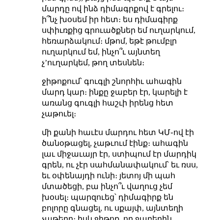
մարդը ով ինձ դիմագրքով է գրելու։
ի՞նչ խօսեմ իր հետ։ ես դիմագիրք
սփիւռքից գրուածքներ եմ ուղարկում,
հեռարձակում։ մթոմ, եթէ թումբլր
ուղարկում եմ, ինչո՞ւ այնտեղ
չʼուղարկեմ, թող տեսնեն։
ջիթոքում՝ գուգլի շնորհիւ ահագին
մարդ կար։ ինքը ջաբեր էր, կարելի է
առանց գուգլի հաշւի իրենց հետ
չաթուել։
մի քանի հաւէս մարդու հետ ԿՄ֊ով էի
ծանօթացել, չաթւում էինք։ ահագին
լաւ միջաւայր էր, ստիպում էր մարդիկ
գրեն, ու չէր սահմանափակում՝ եւ ռսս,
եւ օփենայդի ունի։ յետոյ մի պահ
մտածեցի, բա ինչո՞ւ վաղուց չեմ
խօսել։ պարզուեց՝ դիմագիրք են
բոլորը գնացել, ու սքայփ, այնտեղի
չաթերը։ իսկ ջիթոք, որ ջաբերին