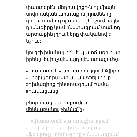
փաստօրէն, մեդիավիքի֊ն ոչ միայն
սովորական արտաքին յղումները
դուրս տանող սլաքիկով է նշում, այլեւ
դիմագիրք կամ ինստագրամ տանող
արտաքին յղումները փականով է
նշում։
կուզէի իմանալ որն է պատճառը ըստ
իրենց, եւ ինչպէս այդպէս ստացուեց։
#փաստօրէն #արտաքին_յղում #վիքի
#վիքիպեդիա #փական #ֆեյսբուք
#դիմագիրք #ինստագրամ #ամպ
#համացանց
բնօրինակ սփիւռքում(եւ
մեկնաբանութիւննե՞ր)
փաստօրէն
արտաքին_յղում
վիքի
վիքիպեդիա
փական
ֆեյսբուք
դիմագիրք
ինստագրամ