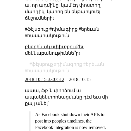
ա, որ ադմինը, կամ էդ փոստող
մարդիկ, կարող են ենթարկուել
ճնշումների։
#ֆէյսբուք #դիմագիրք #երեւան
#հասարակութիւն
բնօրինակ սփիւռքում(եւ
մեկնաբանութիւննե՞ր)
ֆէյսբուք
դիմագիրք
երեւան
հասարակութիւն
2018-10-15-3307512
–
2018-10-15
աաա, ֆբ֊ն փորձում ա
ապակենտրոնացմանը դէմ եւս մի
քայլ անել՝
As Facebook shut down their APIs to
post into peoples timelines, the
Facebook integration is now removed.