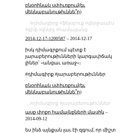
բնօրինակ սփիւռքում(եւ
մեկնաբանութիւննե՞ր)
դիմագիրք
ֆեյսբուք
վերջապէս
գիֆ
զննիչ
համացանց
2014-12-17-1200587
–
2014-12-17
իսկ դիմագրքում պէտք է
յարաբերութիւնների կարգաւիճակ
լիներ՝ «անցաւ առաջ»։
#դիմագիրք #յարաբերութիւններ
բնօրինակ սփիւռքում(եւ
մեկնաբանութիւննե՞ր)
դիմագիրք
յարաբերութիւններ
ասք փոքր համայնքների մասին
–
2014-09-12
ես ինձ այնքան լաւ էի զգում, որ միշտ