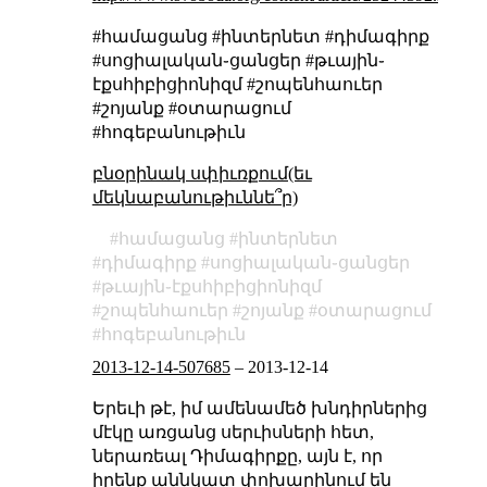
#համացանց #ինտերնետ #դիմագիրք
#սոցիալական֊ցանցեր #թւային֊
էքսհիբիցիոնիզմ #շոպենհաուեր
#շոյանք #օտարացում
#հոգեբանութիւն
բնօրինակ սփիւռքում(եւ
մեկնաբանութիւննե՞ր)
համացանց
ինտերնետ
դիմագիրք
սոցիալական֊ցանցեր
թւային֊էքսհիբիցիոնիզմ
շոպենհաուեր
շոյանք
օտարացում
հոգեբանութիւն
2013-12-14-507685
–
2013-12-14
Երեւի թէ, իմ ամենամեծ խնդիրներից
մէկը առցանց սերւիսների հետ,
ներառեալ Դիմագիրքը, այն է, որ
իրենք աննկատ փոխարինում են