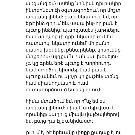
առցանց եմ։ ասենք նոյնիսկ դիւրակիր
ինտերնետ էի օգտագործում, որ միշտ
առցանց լինեմ։ բայց նկատում եմ, որ
եթէ ինձ գրում են, ապա ինչ֊որ բան է
պէտք ինձնից։ պարզապէս չաթուելու
համար ոչ ոք չի գրի։ նկատի չունեմ
դատարկ, նկատի ունեմ՝ մի բանի
մասին խօսենք, քննարկենք, կիսուենք
մտքերով։ այդքա՜ն բան կայ խօսելու։
չէ, կը գրեն, եթէ պէտք է խորհուրդ,
կամ փորձով կիսուել, կամ բան է
պէտք անեմ, ու պոչը կը քաշեն։ տենց
համ միակողմանի է, համ
օգտագործուած ես քեզ զգում։
հիմա մտածում եմ, որ ի՞նչ եմ ես
առցանց լինում։ միայն աւելի վատ է
դրանից։ վաղուց միայն վայֆայներով
եմ, բայց դա էլ է անիմաստ։
թւում է, թէ երեւանը փոքր քաղաք է, ու