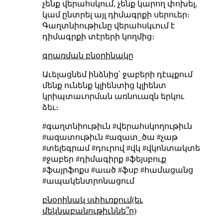
չենք վերահսկում, չենք կարող փոխել,
կամ ընտրել այլ դիմագրքի սերուեր։
Գաղտնիութիւնը վերահսկւում է
դիմագրքի տէրերի կողմից։
գրառման բնօրինակը
Աւելացնեմ ինձնից՝ ջաբերի դէպքում
մենք ունենք կլիենտից կլիենտ
կրիպտաւորման առնուազն երկու
ձեւ։
#գաղտնիութիւն #վերահսկողութիւն
#ազատութիւն #ազատ_ծա #չաթ
#տելեգրամ #դուրով #վկ #վկոնտակտե
#ջաբեր #դիմագիրք #ֆեյսբուք
#ֆայրֆոքս #աած #ֆսբ #համացանց
#ապակենտրոնացում
բնօրինակ սփիւռքում(եւ
մեկնաբանութիւննե՞ր)