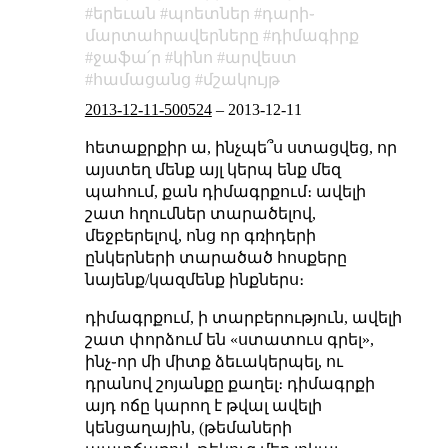
երեւան
պոետներ
դարի֊
մարտահրավերները
դիմագիրք
ջաֆա՛ր
կինո
արվեստ
համացանց
մշակույթ
2013-12-11-500524
–
2013-12-11
հետաքրքիր ա, ինչպե՞ս ստացվեց, որ
այստեղ մենք այլ կերպ ենք մեզ
պահում, քան դիմագրքում։ ավելի
շատ հղումներ տարածելով,
մեջբերելով, ոնց որ գռիդերի
ընկերների տարածած հոսքերը
նայենք/կազմենք ինքներս։
դիմագրքում, ի տարբերություն, ավելի
շատ փորձում են «ստատուս գրել»,
ինչ֊որ մի միտք ձեւակերպել, ու
դրանով շոյանքը քաղել։ դիմագրքի
այդ ոճը կարող է թվալ ավելի
կենցաղային, (թեմաների