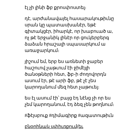
էլ չի լինի ֆբ քրոսփոստել։
դէ, արժանավայել հասարակութիւնը
սրան կը պատասխանէր, եթէ
գիտակցէր, իհարկէ, որ խաբուած ա,
ոչ թէ երջանիկ լինէր որ ցուկերբերգ
ձաձան հրաշալի սպասարկում ա
առաջարկում։
յիշում եմ, երբ ես առնետի ջաբեր
հաշուով չաթւում էի ջիմէյլի
ծանօթների հետ, ֆբ֊ի ժողովորդն
ասում էր, թէ արի ֆբ, թէ չէ չես
կարողանում մեզ հետ չաթուել։
ես էլ ասում էի՝ բայց էդ նէնց չի որ ես
չեմ կարողանում, էդ ձեզ չեն թողնում։
#ֆէյսբուք #դիմագիրք #ազատութիւն
բնօրինակ սփիւռքում(եւ