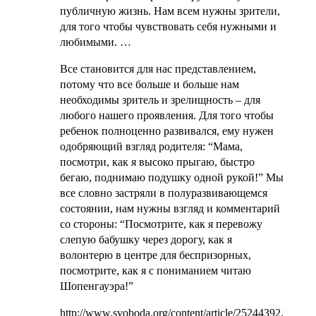
публичную жизнь. Нам всем нужны зрители,
для того чтобы чувствовать себя нужными и
любимыми. …
Все становится для нас представлением,
потому что все больше и больше нам
необходимы зритель и зрелищность – для
любого нашего проявления. Для того чтобы
ребенок полноценно развивался, ему нужен
одобряющий взгляд родителя: “Мама,
посмотри, как я высоко прыгаю, быстро
бегаю, поднимаю подушку одной рукой!” Мы
все словно застряли в полуразвивающемся
состоянии, нам нужны взгляд и комментарий
со стороны: “Посмотрите, как я перевожу
слепую бабушку через дорогу, как я
волонтерю в центре для беспризорных,
посмотрите, как я с пониманием читаю
Шопенгауэра!”
http://www.svoboda.org/content/article/25244392.html