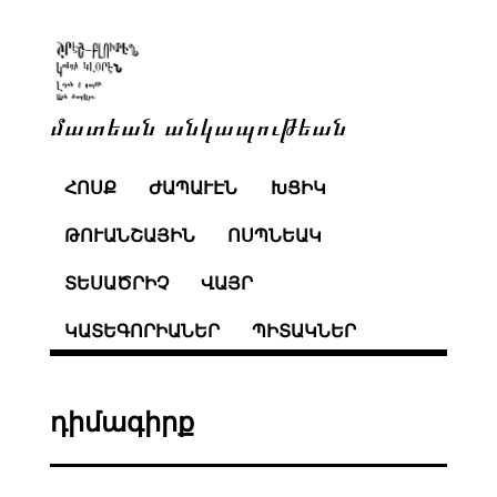
մատեան անկապութեան
ՀՈՍՔ
ԺԱՊԱՒԷՆ
ԽՑԻԿ
ԹՈՒԱՆՇԱՅԻՆ
ՈՍՊՆԵԱԿ
ՏԵՍԱԾՐԻՉ
ՎԱՅՐ
ԿԱՏԵԳՈՐԻԱՆԵՐ
ՊԻՏԱԿՆԵՐ
դիմագիրք