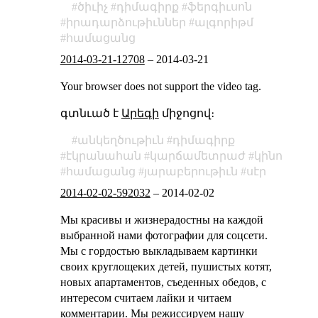
ծիւիչ
դիմագիրք
ֆերգիւսոն
իրադարձութիւններ
ալգորիթմ
համացանց
2014-03-21-12708
–
2014-03-21
Your browser does not support the video tag.
գտնւած է
Արեգի
միջոցով։
անկեղծութիւն
դիմագիրք
էկրանահան
կարճամետրաժ
կինո
համացանց
յարաբերութիւն
սէր
2014-02-02-592032
–
2014-02-02
Мы красивы и жизнерадостны на каждой
выбранной нами фотографии для соцсети.
Мы с гордостью выкладываем картинки
своих круглощеких детей, пушистых котят,
новых апартаментов, съеденных обедов, с
интересом считаем лайки и читаем
комментарии. Мы режиссируем нашу