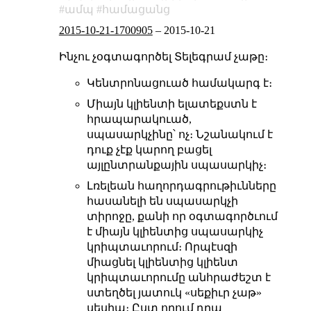
ամպ
համացանց
2015-10-21-1700905
–
2015-10-21
Ինչու չօգտագործել Տելեգրամ չաթը։
Կենտրոնացուած համակարգ է։
Միայն կլիենտի ելատեքստն է
հրապարակուած,
սպասարկչինը՝ ոչ։ Նշանակում է
դուք չէք կարող բացել
այլընտրանքային սպասարկիչ։
Լռելեան հաղորդագրութիւնները
հասանելի են սպասարկչի
տիրոջը, քանի որ օգտագործւում
է միայն կլիենտից սպասարկիչ
կրիպտաւորում։ Որպէսզի
միացնել կլիենտից կլիենտ
կրիպտաւորումը անհրաժեշտ է
ստեղծել յատուկ «սեքիւր չաթ»
սեսիա։ Ըստ որում դրա