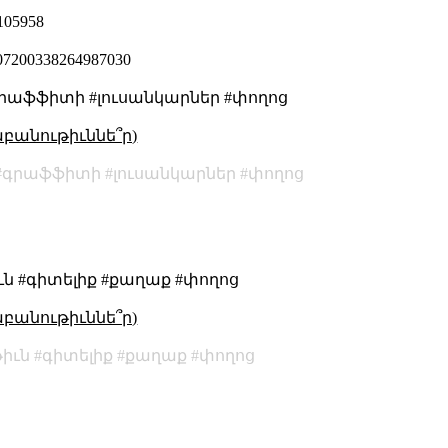
/105958
/107200338264987030
րաֆֆիտի #լուսանկարներ #փողոց
աբանութիւննե՞ր)
գրաֆֆիտի
լուսանկարներ
փողոց
ւն #գիտելիք #քաղաք #փողոց
աբանութիւննե՞ր)
իւն
գիտելիք
քաղաք
փողոց