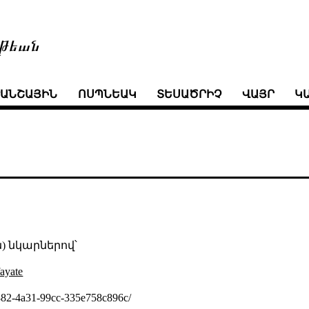
թեան
ՒԱՆՇԱՅԻՆ
ՈՍՊՆԵԱԿ
ՏԵՍԱԾՐԻՉ
ՎԱՅՐ
Կ
ն) նկարներով՝
fayate
82-4a31-99cc-335e758c896c/