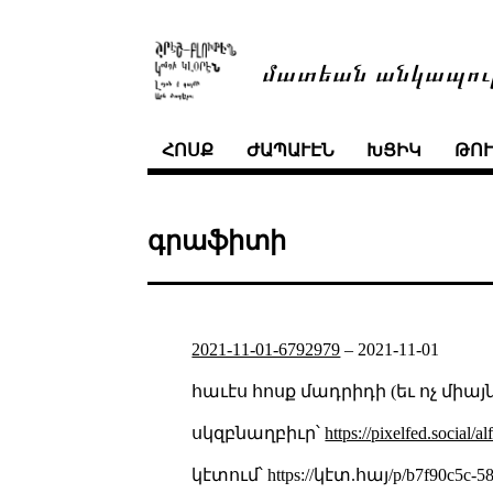
մատեան անկապու
ՀՈՍՔ
ԺԱՊԱՒԷՆ
ԽՑԻԿ
ԹՈ
գրաֆիտի
2021-11-01-6792979
–
2021-11-01
հաւէս հոսք մադրիդի (եւ ոչ միայ
սկզբնաղբիւր՝
https://pixelfed.social/al
կէտում՝ https://կէտ.հայ/p/b7f90c5c-58