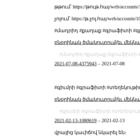
թթում՝ https://թութ.հայ/web/accounts
չոլում՝ https://թ.չոլ.հայ/web/accounts
#մադրիդ #քաղաք #գրաֆիտի #գ
բնօրինակ ծմակուտում(եւ մեկն
մադրիդ
քաղաք
գրաֆիտի
2021-07-08-4375943
–
2021-07-08
#գիւմրի #գրաֆիտի #տեղեկութի
բնօրինակ ծմակուտում(եւ մեկն
գիւմրի
գրաֆիտի
տեղեկութ
2021-02-13-1080619
–
2021-02-13
վրայից կաւիճով նկարել են։