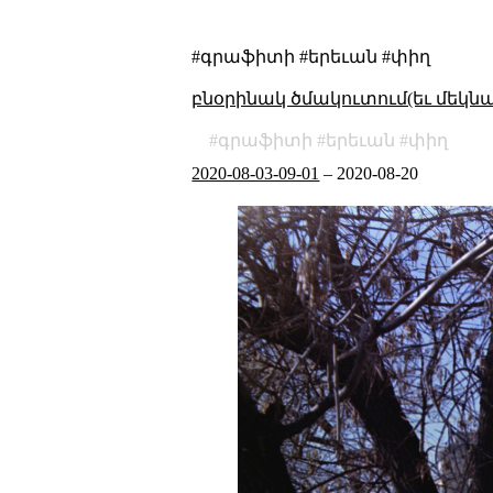
#գրաֆիտի #երեւան #փիղ
բնօրինակ ծմակուտում(եւ մեկն
գրաֆիտի
երեւան
փիղ
2020-08-03-09-01
–
2020-08-20