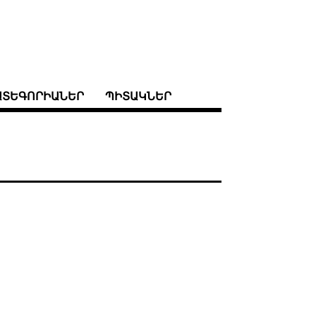
ԱՏԵԳՈՐԻԱՆԵՐ
ՊԻՏԱԿՆԵՐ