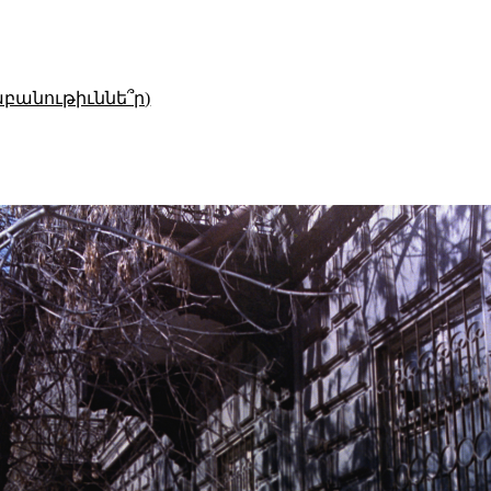
աբանութիւննե՞ր)