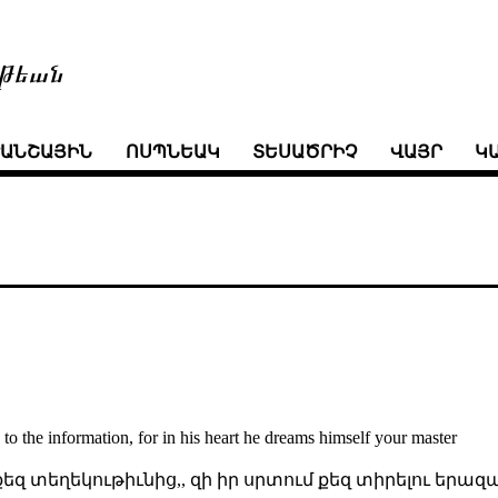
թեան
ՒԱՆՇԱՅԻՆ
ՈՍՊՆԵԱԿ
ՏԵՍԱԾՐԻՉ
ՎԱՅՐ
Կ
 the information, for in his heart he dreams himself your master
քեզ տեղեկութիւնից,, զի իր սրտում քեզ տիրելու երազա