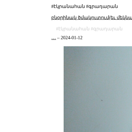
#էկրանահան #գրադարան
բնօրինակ ծմակուտում(եւ մեկն
էկրանահան
գրադարան
…
–
2024-01-12