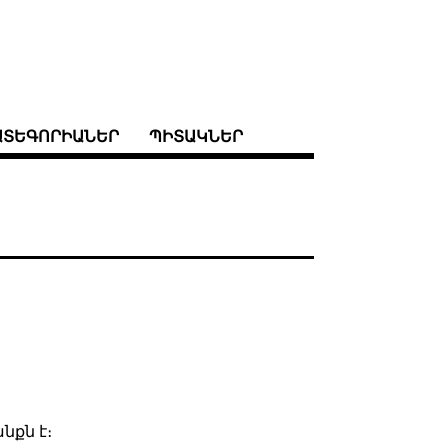
ԱՏԵԳՈՐԻԱՆԵՐ
ՊԻՏԱԿՆԵՐ
նքն է։