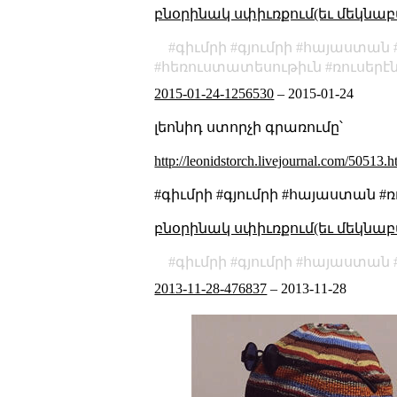
բնօրինակ սփիւռքում(եւ մեկնաբ
գիւմրի
գյումրի
հայաստան
հեռուստատեսութիւն
ռուսերէ
2015-01-24-1256530
–
2015-01-24
լեոնիդ ստորչի գրառումը՝
http://leonidstorch.livejournal.com/50513.h
#գիւմրի #գյումրի #հայաստան 
բնօրինակ սփիւռքում(եւ մեկնաբ
գիւմրի
գյումրի
հայաստան
2013-11-28-476837
–
2013-11-28