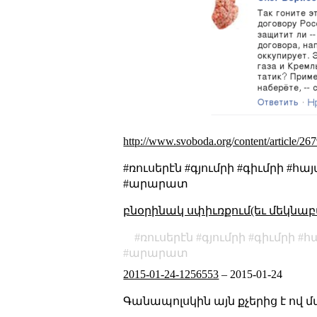
http://www.svoboda.org/content/article/26
#ռուսերէն #գյումրի #գիւմրի
#արարատ
բնօրինակ սփիւռքում(եւ մեկնաբ
ռուսերէն
գյումրի
գիւմրի
հ
արարատ
2015-01-24-1256553
–
2015-01-24
Գանապոլսկին այն քչերից է ով մա