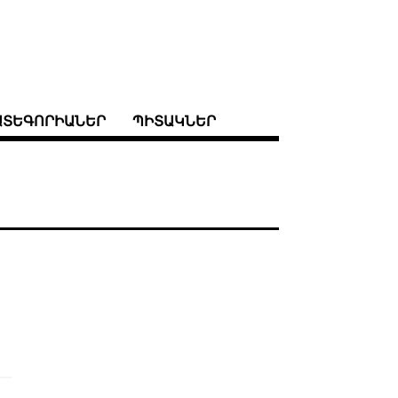
ԱՏԵԳՈՐԻԱՆԵՐ
ՊԻՏԱԿՆԵՐ