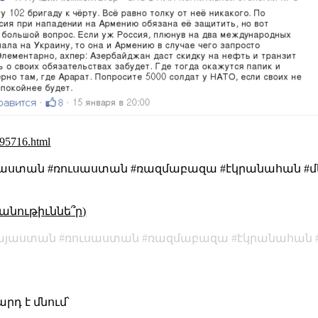
795716.html
 #հայաստան #ռուսաստան #ռազմաբազա #էկրանահան
անութիւննե՞ր)
այաստան
ռուսաստան
ռազմաբազա
էկրանահան
րդ է մնում՝