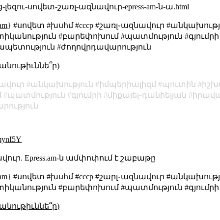
-լեզու-սովետ-շառլ-ազնավուր-epress-am-ն-ա.html
.am
} #սովետ #խսհմ #cccp #շառլ֊ազնավուր #անկախութ
տիկանություն #բարեփոխում #պատմություն #գյումրի 
պետություն #ժողովրդավարություն
անութիւննե՞ր)
ավուր
անկախություն
իմպերիալիզմ
պուտին
իշխ
մ
պատմություն
գյումրի
միքայել֊դանիելյան
իրավ
րություն
mynI5Y
վուր. Epress.am-ն ամփոփում է շաբաթը
.am
} #սովետ #խսհմ #cccp #շարլ֊ազնավուր #անկախութ
տիկանություն #բարեփոխում #պատմություն #գյումրի
անութիւննե՞ր)