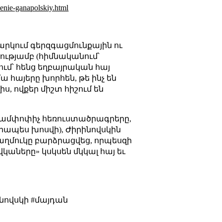
enie-ganapolskiy.html
ղարկում գերզգացմունքային ու
տությամբ (հիմնականում՝
ւմ՝ հենց եղբայրական հայ
հայերը խորհեն, թե ինչ են
ս, ովքեր միշտ հիշում են
ն ամփոփիչ հեռուստածրագրերը,
րապես խոսվի), Ժիրինովսկին
 աղմուկը բարձրացվեց, որպեսզի
կաները» կսկսեն մկկալ հայ եւ
նովսկի #մայդան