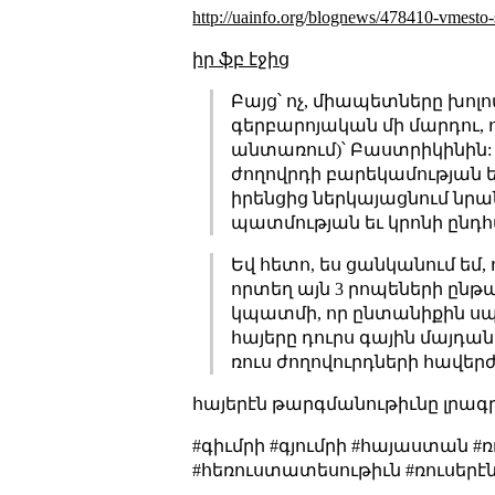
http://uainfo.org/blognews/478410-vmesto
իր ֆբ էջից
Բայց՝ ոչ, միապետները խոլո
գերբարոյական մի մարդու, ո
անտառում)՝ Բաստրիկինին:
ժողովրդի բարեկամության ե
իրենցից ներկայացնում նրան
պատմության եւ կրոնի ընդհ
Եվ հետո, ես ցանկանում եմ
որտեղ այն 3 րոպեների ընթ
կպատմի, որ ընտանիքին սպա
հայերը դուրս գային մայդա
ռուս ժողովուրդների հավե
հայերէն թարգմանութիւնը լրագ
#գիւմրի #գյումրի #հայաստան 
#հեռուստատեսութիւն #ռուսերէ