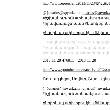
http://www.epress.am/2013/11/23/
ռուսաց
@{qnarius@spyurk.am ;
qnarius@spyurk
#իշխանություն #տեսանյութ #ոս
#իրավապաշտպան #եահկ #բռնա
բնօրինակ սփիւռքում(եւ մեկնաբ
սովետ
խսհմ
cccp
շառլ֊ազն
ոստիկանություն
բարեփոխու
բռնապետություն
ժողովրդավա
2013-11-28-476811
–
2013-11-28
http://www.youtube.com/watch?v=40Usx
Ռուսաց լեզու, Սովետ, Շառլ Ազնա
@{qnarius@spyurk.am ;
qnarius@spyurk
#իշխանություն #տեսանյութ #ոս
բնօրինակ սփիւռքում(եւ մեկնաբ