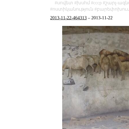
սովետ
խսհմ
cccp
շարլ֊ազն
ոստիկանություն
բարեփոխու
2013-11-22-464313
–
2013-11-22