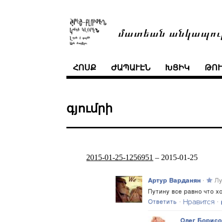
մատեան անկապու
ՀՈՍՔ
ԺԱՊԱՒԷՆ
ԽՑԻԿ
ԹՈ
գյումրի
2015-01-25-1256951
–
2015-01-25