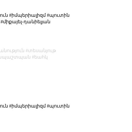
յուն #իմպերիալիզմ #պուտին
#միքայել֊դանիելյան
անություն
տեսանյութ
ապաշտպան
եահկ
յուն #իմպերիալիզմ #պուտին