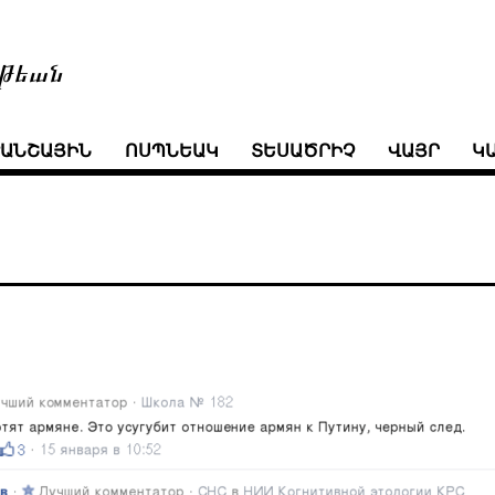
թեան
ՒԱՆՇԱՅԻՆ
ՈՍՊՆԵԱԿ
ՏԵՍԱԾՐԻՉ
ՎԱՅՐ
Կ