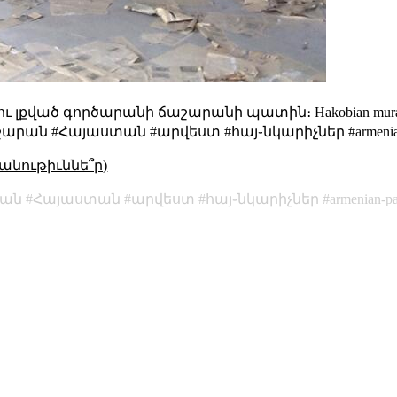
րու լքված գործարանի ճաշարանի պատին։
Hakobian mural
ան #Հայաստան #արվեստ #հայ֊նկարիչներ #armenian-painte
անութիւննե՞ր)
րան
Հայաստան
արվեստ
հայ֊նկարիչներ
armenian-pa