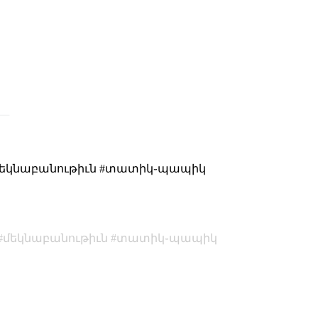
 #մեկնաբանութիւն #տատիկ֊պապիկ
մեկնաբանութիւն
տատիկ֊պապիկ