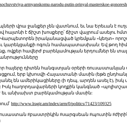
-sochuvstviya-armyanskomu-narodu-putin-prinyal-masterskoe-gonoresh
պների վրա ջանքեր չեն վատնում, եւ նա Երեւան է ու
վ հայտնի է ճիշտ խոսքերը՝ ճիշտ վայրում ասելու հմ
 Վարպետորեն իրականացված կրեմլյան «կեղտ» որոշո
ւ կարեկցանքի ոգուն համապատասխան: Եվ թող հիմա 
ք, ովքեր հավերժ բարեկամության երդումներ են տալի
անրությունները
, որ հայերը դիտեն հանգստյան օրերի ռուսաստանյա
ացքում, երբ կխոսվի Հայաստանի մասին (եթե ընդհան
նել են ամերիկացիները (ի դեպ, արդեն ասել է), իսկ
ն: Իսկ հաղորդավարների կողքին կանգնած «պոլիտշավ
րժ եւ անխախտ բարեկամության մասին:
րում՝
http://www.lragir.am/index/arm/0/politics/71423/109325
#ռուսաստան #բաստրիկին #սարգսեան #պուտին #ժիրի
ն