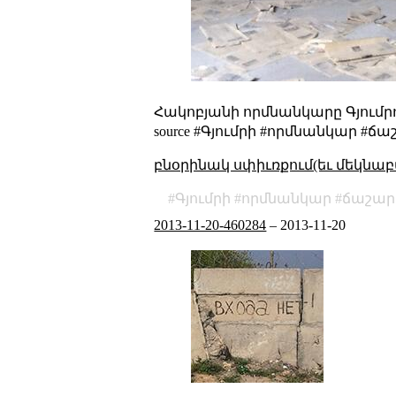
Հակոբյանի որմնանկարը Գյում
source
#Գյումրի #որմնանկար #ճաշար
բնօրինակ սփիւռքում(եւ մեկնաբ
Գյումրի
որմնանկար
ճաշա
2013-11-20-460284
–
2013-11-20