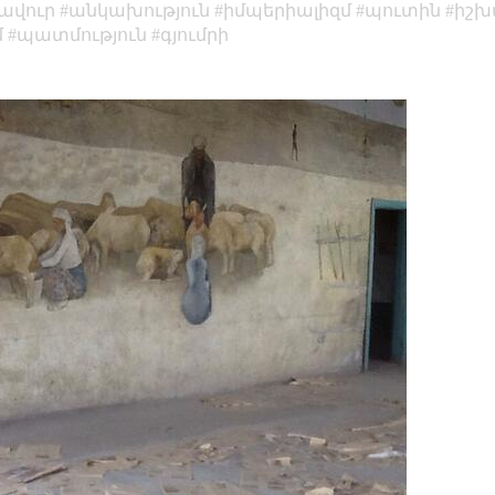
ավուր
անկախություն
իմպերիալիզմ
պուտին
իշխ
մ
պատմություն
գյումրի