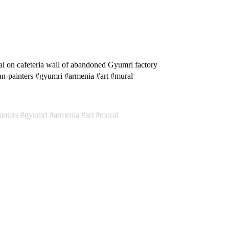
 on cafeteria wall of abandoned Gyumri factory
rs #gyumri #armenia #art #mural
inters
gyumri
armenia
art
mural