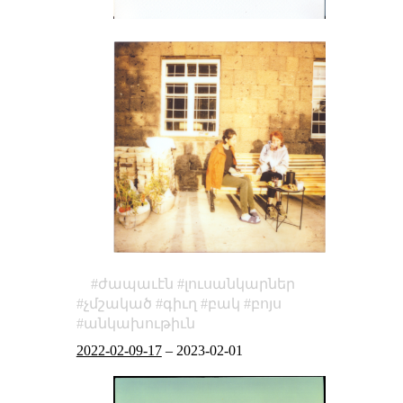
ժապաւէն
լուսանկարներ
չմշակած
գիւղ
բակ
բոյս
անկախութիւն
2022-02-09-17
–
2023-02-01