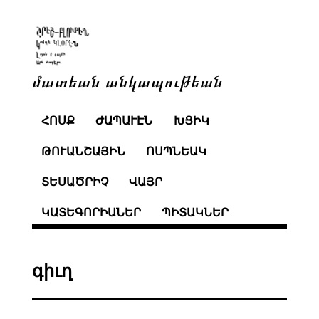
մատեան անկապութեան
ՀՈՍՔ
ԺԱՊԱՒԷՆ
ԽՑԻԿ
ԹՈՒԱՆՇԱՅԻՆ
ՈՍՊՆԵԱԿ
ՏԵՍԱԾՐԻՉ
ՎԱՅՐ
ԿԱՏԵԳՈՐԻԱՆԵՐ
ՊԻՏԱԿՆԵՐ
գիւղ