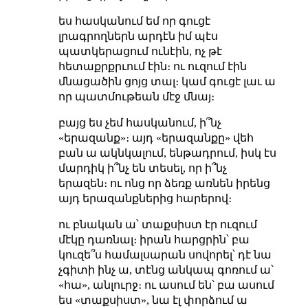
ես հասկանում եմ որ գուցէ
լրագրողներն արդէն իմ պէս
պատկերացում ունէին, ոչ թէ
հետաքրքրւում էին։ ու ուզում էին
մնացածին ցոյց տալ։ կամ գուցէ լաւ ա
որ պատմութեան մէջ մնայ։
բայց ես չեմ հասկանում, ի՞նչ
«երազանք»։ այդ «երազանքը» վեհ
բան ա ակնկալում, ենթադրում, իսկ էս
մարդիկ ի՞նչ են տեսել, որ ի՞նչ
երազեն։ ու ոնց որ ձեռք առնեն իրենց
այդ երազանքներից հարերով։
ու բնական ա՝ տաքսիստ էր ուզում
մէկը դառնալ։ իրան հարցրին՝ բա
կուզե՞ս համալսարան սովորել՝ դէ նա
չգիտի ինչ ա, տէնց անկապ գոռում ա՝
«հա», անլուրջ։ ու ասում են՝ բա ասում
ես «տաքսիստ», նա էլ փորձում ա