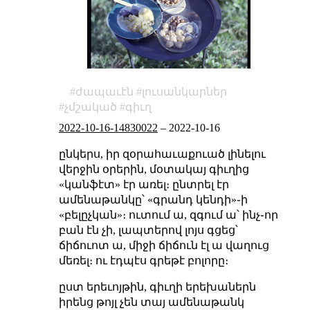
ժապաւէն
լուսանկարներ
չմշակած
գիւղ
2022-10-16-14830022
–
2022-10-16
ընկերս, իր զօրահաւաքուած լինելու
վերջին օրերին, մօտակայ գիւղից
«կանֆէտ» էր առել։ ընտրել էր
ամենաթանկը՝ «գրանդ կենդի»֊ի
«բելըչկան»։ ուտում ա, զգում ա՝ ինչ֊որ
բան էն չի, լապտերով լոյս գցեց՝
ճիճուոտ ա, միջի ճիճուն էլ ա վաղուց
մեռել։ ու էդպէս գրեթէ բոլորը։
ըստ երեւոյթին, գիւղի երեխաներն
իրենց թոյլ չեն տայ ամենաթանկ