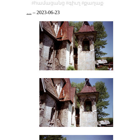
համացանց
գիւղ
քաղաք
…
–
2023-06-23