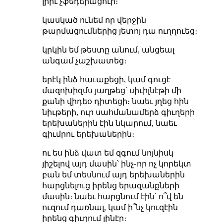
լրիւ չֆեդերացուի։
կասկած ունեմ որ վերջին
թարմացումներից յետոյ դա ուղղուեց։
կրկին եմ թեստը անում, անցեալ
անգամ չաշխատեց։
երէկ ինձ հաւաքեցի, կամ գուցէ
մազոխիզմս յաղթեց՝ սիւիլնէթի մի
քանի վիդեօ դիտեցի։ նաեւ յղեց հին
նիւթերի, ուր սահմանամերձ գիւղերի
երեխաներին էին նկարում, նաեւ
գիւմրու երեխաներին։
ու ես ինձ վատ եմ զգում նոյնիսկ
յիշելով այդ մասին՝ ինչ֊որ ոչ կորեկտ
բան եմ տեսնում այդ երեխաներին
հարցնելուց իրենց երազանքների
մասին։ նաեւ հարցնում էին՝ ո՞վ են
ուզում դառնալ, կամ ի՞նչ կուզէին
իրենց գիւղում լինէր։