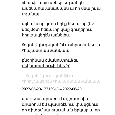
«կանֆէտն» առնել։ եւ թանկն
ամենահաւանականն ա որ մնալու ա
փչանայ։
այնպէս որ զգօն եղէք հեռաւոր (եթէ
մեզ մօտ հեռաւոր կայ) գիւղերում
հրուշակեղէն առնելիս։
#զգօն #գիւղ #կանֆէտ #հրուշակեղէն
#հայաստան #անկապ
բնօրինակ ծմակուտում(եւ
մեկնաբանութիւննե՞ր)
զգօն
գիւղ
կանֆէտ
հրուշակեղէն
հայաստան
անկապ
2022-06-29-12313943
–
2022-06-29
սա թեստ գրառում ա, շատ հին
գրառում եմ պատճէնում փակցնում
զի գիտեմ սա բաւական երկար ա որ