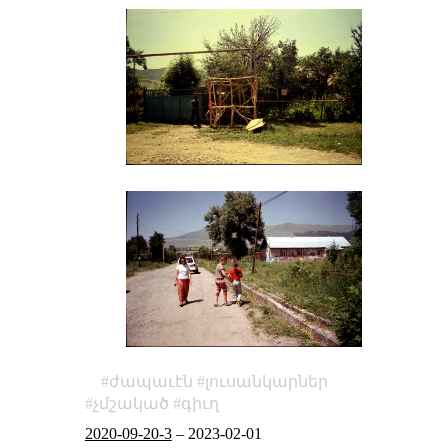
ժապաւէն
լուսանկարներ
չմշակած
գիւղ
2020-09-20-3
–
2023-02-01