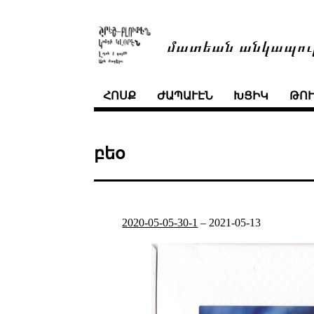
մատեան անկապու
ՀՈՍՔ
ԺԱՊԱՒԷՆ
ԽՑԻԿ
ԹՈ
բեօ
2020-05-05-30-1
–
2021-05-13