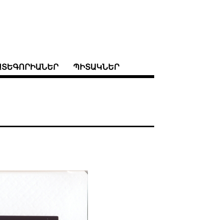
ԱՏԵԳՈՐԻԱՆԵՐ
ՊԻՏԱԿՆԵՐ