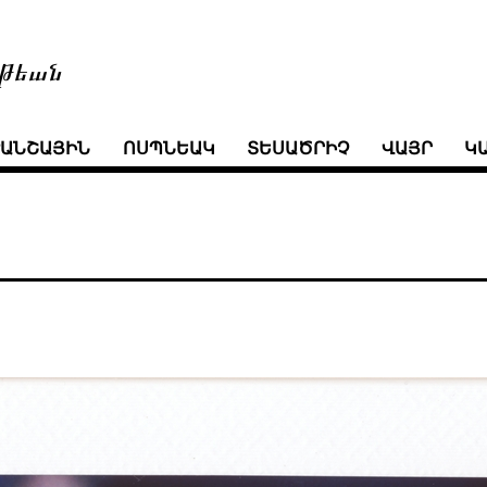
թեան
ՒԱՆՇԱՅԻՆ
ՈՍՊՆԵԱԿ
ՏԵՍԱԾՐԻՉ
ՎԱՅՐ
Կ