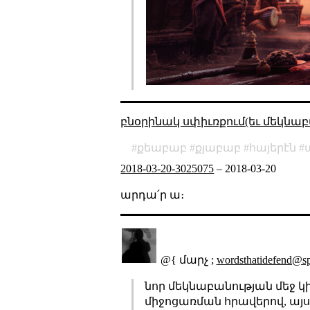
բնօրինակ սփիւռքում(եւ մեկնաբ
քեաբաբ
քյաբաբ
հայերէն
2018-03-20-3025075
–
2018-03-20
արդա՛ր ա։
@{ մարչ ;
wordsthatidefend@s
նոր մեկնաբանության մեջ կի
միջոցառման հրավերով, այս