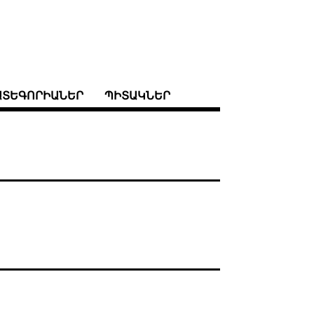
ԱՏԵԳՈՐԻԱՆԵՐ
ՊԻՏԱԿՆԵՐ