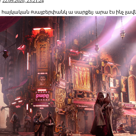
}
22.09.2020, 23:21:24
ն հայկական #սայբերփանկ ա սարքել։ արա էս ինչ լա