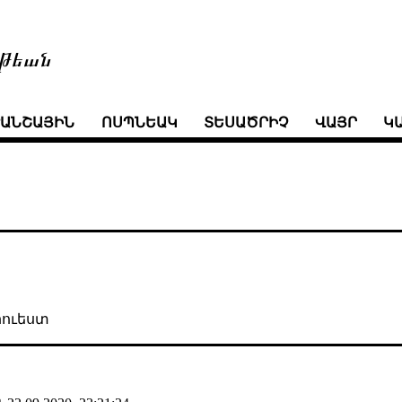
թեան
ՒԱՆՇԱՅԻՆ
ՈՍՊՆԵԱԿ
ՏԵՍԱԾՐԻՉ
ՎԱՅՐ
Կ
րուեստ