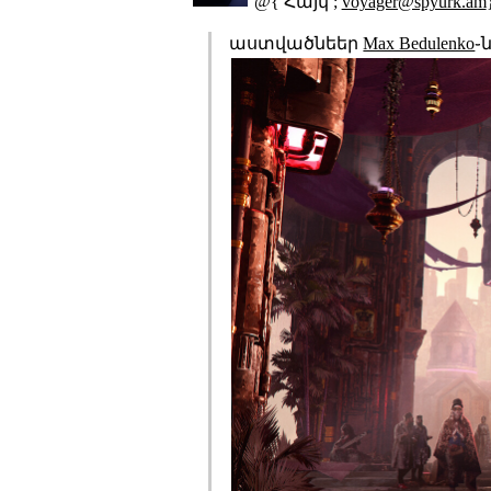
@{ Հայկ ;
voyager@spyurk.am
աստվածնեեր
Max Bedulenko
֊