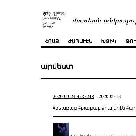
մատեան անկապու
ՀՈՍՔ
ԺԱՊԱՒԷՆ
ԽՑԻԿ
ԹՈ
արվեստ
2020-09-23-4537248
–
2020-09-23
#քեաբաբ #քյաբաբ #հայերէն #ա