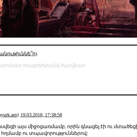
անութիւննե՞ր)
արուեստ
սայբերփանկ
արվեստ
pyurk.am
}
19.03.2018, 17:38:58
սվեցի այս միջոցառմամբ, որին գնացել էի ու մտածեցի,
 հղմամբ ու տպավորություններով: