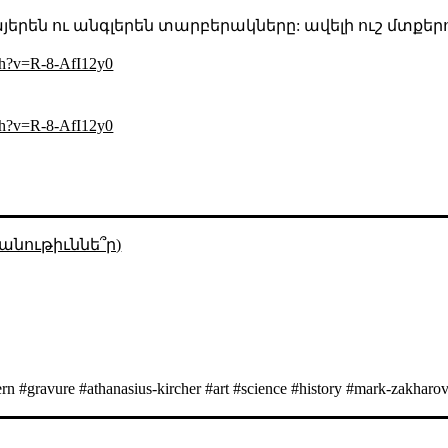
երեն ու անգլերեն տարբերակները: ավելի ուշ մտքերով է
ch?v=R-8-AfI12y0
ch?v=R-8-AfI12y0
անութիւննե՞ր)
rn #gravure #athanasius-kircher #art #science #history #mark-zakharo