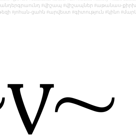
անդերգրաունդ
վիշապ
վիշապներ
աթանաս֊քիրխ
թեզի
յոհան֊ցահն
արվեստ
գիտություն
կինո
մար