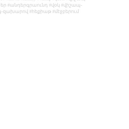
եր
անդերգրաունդ
վօկ
վիշապ֊
կ֊զախարով
հեքիաթ
մէջբերում