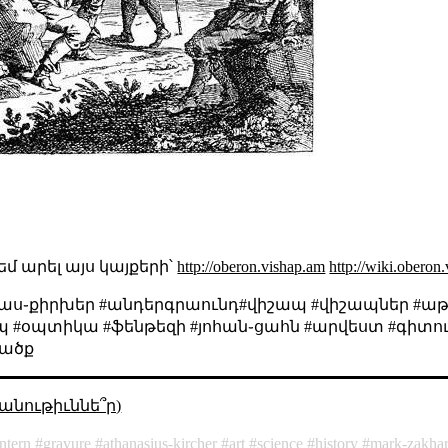
 եմ արել այս կայքերի՝
http://oberon.vishap.am
http://wiki.oberon
աս֊քիրխեր #անդերգրաունդ#վիշապ #վիշապներ #ա
ապ #օպտիկա #ֆենթեզի #յոհան֊ցահն #արվեստ #գիտո
ւածք
անութիւննե՞ր)
ntern
gravure
athanasius-kircher
art
science
history
mark-zakha