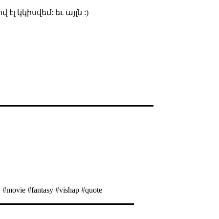
լ կկիսվեմ: եւ այլն :)
v #movie #fantasy #vishap #quote