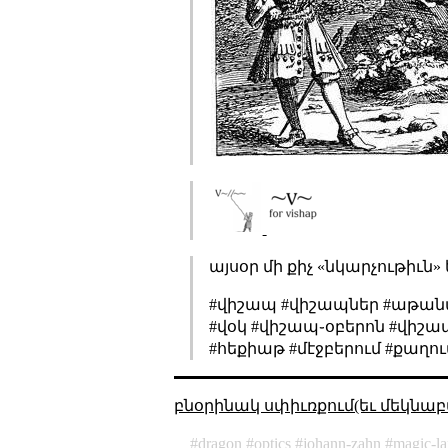
այսօր մի քիչ «նկարչութիւն»
#վիշապ #վիշապներ #աթան
#վօկ #վիշապ֊օբերոն #վիշ
#հեքիաթ #մէջբերում #քաղո
բնօրինակ սփիւռքում(եւ մեկնաբ
dragon
optics
johann-zahn
magic-la