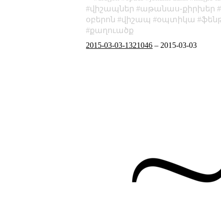
վիշապներ
աթանաս֊քիրխեր
օբերոն
վիշապ
օպտիկա
ֆեն
քաղուածք
2015-03-03-1321046
–
2015-03-03