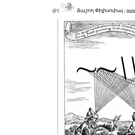
@{
Ճաշող Փիլիսոփայ ;
nor