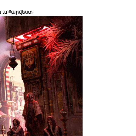
վն ա #արվեստ