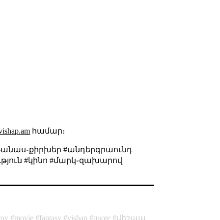
.vishap.am
համար։
թանաս֊քիրխեր #անդերգրաունդ
ւթյուն #կինո #մարկ֊զախարով
rov
movie
fantasy
vishap
quote
վիշապ