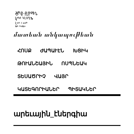
մատեան անկապութեան
ՀՈՍՔ
ԺԱՊԱՒԷՆ
ԽՑԻԿ
ԹՈՒԱՆՇԱՅԻՆ
ՈՍՊՆԵԱԿ
ՏԵՍԱԾՐԻՉ
ՎԱՅՐ
ԿԱՏԵԳՈՐԻԱՆԵՐ
ՊԻՏԱԿՆԵՐ
արեւային_էներգիա