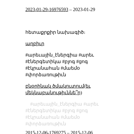
2023-01-29-16976593
–
2023-01-29
հետաքրքիր նախագիծ։
աղբիւր
#արեւային_էներգիա #արեւ
#էներգետիկա #բլոգ #ցոգ
#էկրանահան #մաեմօ
#փորձառութիւն
բնօրինակ ծմակուտում(եւ
մեկնաբանութիւննե՞ր)
արեւային_էներգիա
արեւ
էներգետիկա
բլոգ
ցոգ
էկրանահան
մաեմօ
փորձառութիւն
2015-12-06-1769275
–
2015-12-06