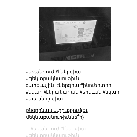
#եռանդուժ #էներգիա
#էլեկտրակնաութիւն
#արեւային_էներգիա #ինուերտոր
#նկար #էկրանահան #երեւան #նկար
#տեխնոլոգիա
բնօրինակ սփիւռքում(եւ
մեկնաբանութիւննե՞ր)
եռանդուժ
էներգիա
էլեկտրակնաութիւն