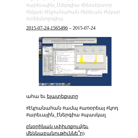
արեւային_էներգիա
ինուերտոր
նկար
էկրանահան
երեւան
նկար
տեխնոլոգիա
2015-07-24-1565496
–
2015-07-24
ահա եւ
ելատեքստը
#էկրանահան #ամպ #առօրեայ #կոդ
#արեւային_էներգիա #պասկալ
բնօրինակ սփիւռքում(եւ
մեկնաբանութիւննե՞ր)