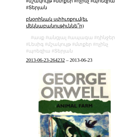
#մշակույթ #մտքեր #ոչինչ #պոեզիա
#Տերյան
բնօրինակ սփիւռքում(եւ
մեկնաբանութիւննե՞ր)
ասք
անցյալ
ապագա
դինջեր
Լեսիգ
մշակույթ
մտքեր
ոչինչ
պոեզիա
Տերյան
2013-06-23-264232
–
2013-06-23