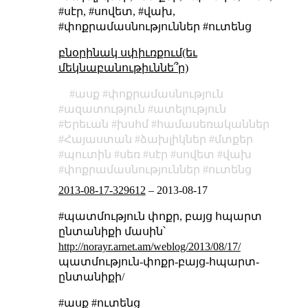
#սէր, #սովետ, #վախ,
#փոքրամասնություններ #ուտենց
բնօրինակ սփիւռքում(եւ
մեկնաբանութիւննե՞ր)
ասք
փոքրամասնություն
ազատություն
ատելություն
Երեւան
խսհմ
համասեռականներ
Հայաստան
ձախլիկներ
մտքեր
պուտին
սեռ
սէր
սովետ
վախ
փոքրամասնություններ
ուտենց
2013-08-17-329612
–
2013-08-17
#պատմություն փոքր, բայց հպարտ
ընտանիքի մասին՝
http://norayr.arnet.am/weblog/2013/08/17/
պատմություն-փոքր-բայց-հպարտ-
ընտանիքի/
#ասք #ուտենց