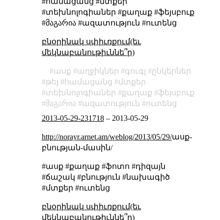
#համացանց #մտքեր
#տեխնոլոգիաներ #քաղաք #ֆեյսբուք
#მაგარია #ազատություն #ուտենց
բնօրինակ սփիւռքում(եւ
մեկնաբանութիւննե՞ր)
ասք
աղջիկներ
գուգլ
ընկերներ
թեյ
համացանց
մտքեր
տեխնոլոգիաներ
քաղաք
ֆեյսբուք
მაგარია
ազատություն
ուտենց
2013-05-29-231718
–
2013-05-29
http://norayr.arnet.am/weblog/2013/05/29/
ասք-
բնության-մասին/
#ասք #քաղաք #ֆոտո #դիզայն
#ճաշակ #բնություն #նախագիծ
#մտքեր #ուտենց
բնօրինակ սփիւռքում(եւ
մեկնաբանութիւննե՞ր)