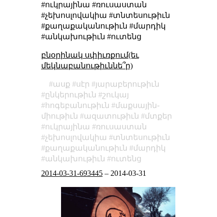
#ուկրայինա #ռուսաստան
#չեխոսլովակիա #տնտեսութիւն
#քաղաքականութիւն #մարդիկ
#անկախութիւն #ուտենց
բնօրինակ սփիւռքում(եւ
մեկնաբանութիւննե՞ր)
ասք
սէր
յարաբերութիւն
ընկերութիւն
շուկայ
հոգեբանութիւն
մաքսային֊
միութիւն
ազատութիւն
մտքեր
ուկրայինա
ռուսաստան
չեխոսլովակիա
տնտեսութիւն
քաղաքականութիւն
մարդիկ
անկախութիւն
ուտենց
2014-03-31-693445
–
2014-03-31