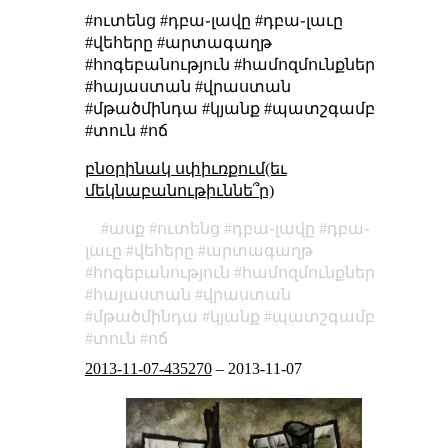
#ուտենց #դբա֊լավը #դբա֊լաւը
#վեհերը #արտագաղթ
#հոգեբանություն #համոզմունքներ
#հայաստան #վրաստան
#մթածմինդա #կյանք #պատշգամբ
#տուն #ոճ
բնօրինակ սփիւռքում(եւ
մեկնաբանութիւննե՞ր)
ասք
ուտենց
դբա֊լավը
դբա֊
լաւը
վեհերը
արտագաղթ
հոգեբանություն
համոզմունքներ
հայաստան
վրաստան
մթածմինդա
կյանք
պատշգամբ
տուն
ոճ
2013-11-07-435270
–
2013-11-07