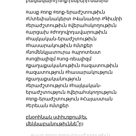
բացակայող-ռոք-խմբերի-մասին/
#ասք #ռոք #ռոք֊երաժշտութիւն
#Ստեփանակերտ #Վանաձոր #Գիւմրի
#երաժշտութիւն #վերահսկողութիւն
#արցախ #ժողովրդավարութիւն
#հայկական֊երաժշտութիւն
#հասարակութիւն #մտքեր
#նոմենկլատուրա #պրոտեստ
#սոցիալիզմ #սոց֊ռեալիզմ
#քաղաքականութիւն #ազատութիւն
#ազատություն #հասարակություն
#քաղաքականություն
#երաժշտություն #հայկական֊
երաժշտություն #վերահսկողություն
#ռոք֊երաժշտություն #Հայաստան
#Երեւան #մտքեր
բնօրինակ սփիւռքում(եւ
մեկնաբանութիւննե՞ր)
ասք
ռոք
ռոք֊երաժշտութիւն