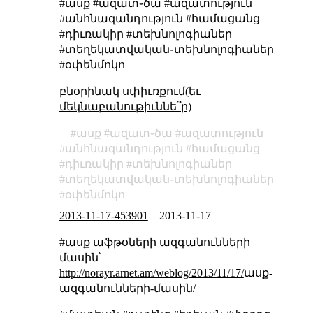
#ասք #ազատ֊ծա #ազատություն
#անհնազանդություն #համացանց
#դիւռակիր #տեխնոլոգիաներ
#տեղեկատվական֊տեխնոլոգիաներ
#օփենմոկո
բնօրինակ սփիւռքում(եւ
մեկնաբանութիւննե՞ր)
ասք
ազատ֊ծա
ազատություն
անհնազանդություն
համացանց
դիւռակիր
տեխնոլոգիաներ
տեղեկատվական֊տեխնոլոգիաներ
օփենմոկո
2013-11-17-453901
–
2013-11-17
#ասք աֆթօների ազգանունների
մասին՝
http://norayr.arnet.am/weblog/2013/11/17/
ասք-
ազգանունների-մասին/