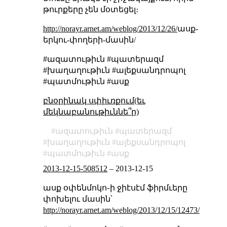
թուրքերը չեն մօտեցել։
http://norayr.arnet.am/weblog/2013/12/26/
ասք-
երկու-փողերի-մասին/
#ազատութիւն #պատերազմ
#խաղաղութիւն #ալեքսանդրոպոլ
#պատմութիւն #ասք
բնօրինակ սփիւռքում(եւ
մեկնաբանութիւննե՞ր)
ազատութիւն
պատերազմ
խաղաղութիւն
ալեքսանդրոպոլ
պատմութիւն
ասք
2013-12-15-508512
–
2013-12-15
ասք օփենմոկո֊ի ջիէսէմ ֆիրմւերը
փոխելու մասին՝
http://norayr.arnet.am/weblog/2013/12/15/12473/