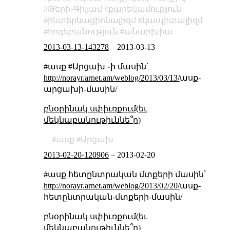
Թերի֊Գիլյամ
բարեկամություն
ինտերնացիոնալիզմ
կապիտալիզմ
հոգեբանություն
անարխիա
2013-03-13-143278
–
2013-03-13
#ասք #Արցախ ֊ի մասին՝
http://norayr.arnet.am/weblog/2013/03/13/
ասք-
արցախի-մասին/
բնօրինակ սփիւռքում(եւ
մեկնաբանութիւննե՞ր)
ասք
Արցախ
2013-02-20-120906
–
2013-02-20
#ասք հետընտրական մտքերի մասին՝
http://norayr.arnet.am/weblog/2013/02/20/
ասք-
հետընտրական-մտքերի-մասին/
բնօրինակ սփիւռքում(եւ
մեկնաբանութիւննե՞ր)