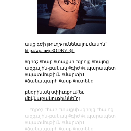
ասք գժի թուղթ ունենալու մասին՝
http://wp.me/p3ODBV-3jh
#դրօշ #հաբ #տաքսի #զրոյց #հայոց֊
ազգային֊բանակ #գիժ #սպարապետ
#պատմութիւն #մարտի1
#ճանապարհ #ասք #ուտենց
բնօրինակ սփիւռքում(եւ
մեկնաբանութիւննե՞ր)
դրօշ
հաբ
տաքսի
զրոյց
հայոց֊
ազգային֊բանակ
գիժ
սպարապետ
պատմութիւն
մարտի1
ճանապարհ
ասք
ուտենց