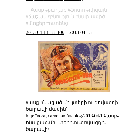
ասք
քաղաք
ֆոտո
դիզայն
ճաշակ
բնություն
նախագիծ
մտքեր
ուտենց
2013-04-13-181106
–
2013-04-13
#ասք հնացած մուլտերի ու գովազդի
ծարավի մասին՝
http://norayr.arnet.am/weblog/2013/04/13/
ասք-
հնացած-մուլտերի-ու-գովազդի-
ծարավի/