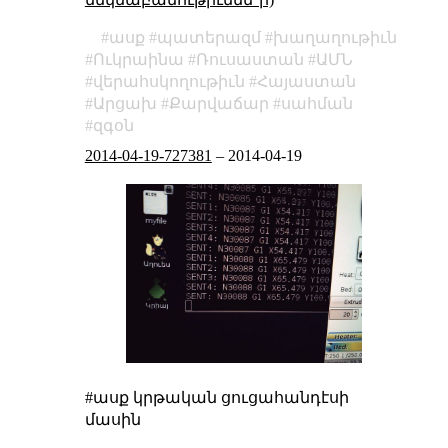
ասք
պատերազմ
խաղաղութիւն
Ուկրաինա
Ռուսաստան
ԱՄՆ
վերահսկողութիւն
Հայաստան
Արցախ
Քարվաճար
սահման
զգօն
2014-04-19-727381
–
2014-04-19
#ասք
կրթական ցուցահանդէսի
մասին