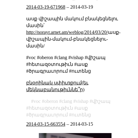
2014-03-19-671968
–
2014-03-19
ասք վիշապին մակում բնակեցնելու
մասին՝
http://norayr.arnet.am/weblog/2014/03/20/
ասք-
վիշապին-մակում-բնակեցնելու-
մասին/
#voc #oberon #clang #vishap #վիշապ
#հետազօտութիւն #ասք
#ծրագրաւորում #ուտենց
բնօրինակ սփիւռքում(եւ
մեկնաբանութիւննե՞ր)
voc
oberon
clang
vishap
վիշապ
հետազօտութիւն
ասք
ծրագրաւորում
ուտենց
2014-03-15-663554
–
2014-03-15