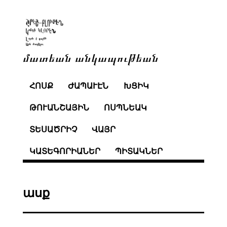
մատեան անկապութեան
ՀՈՍՔ
ԺԱՊԱՒԷՆ
ԽՑԻԿ
ԹՈՒԱՆՇԱՅԻՆ
ՈՍՊՆԵԱԿ
ՏԵՍԱԾՐԻՉ
ՎԱՅՐ
ԿԱՏԵԳՈՐԻԱՆԵՐ
ՊԻՏԱԿՆԵՐ
ասք