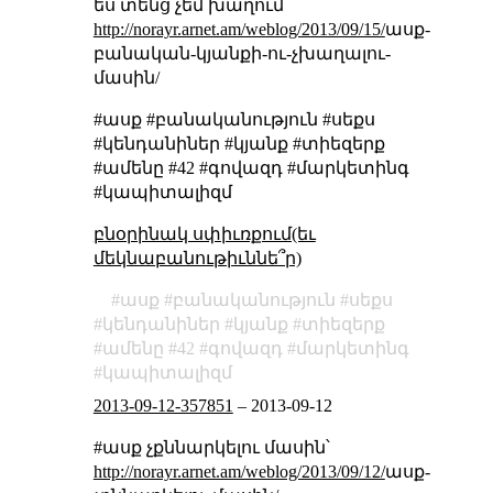
ես տենց չեմ խաղում՝
http://norayr.arnet.am/weblog/2013/09/15/
ասք-
բանական-կյանքի-ու-չխաղալու-
մասին/
#ասք #բանականություն #սեքս
#կենդանիներ #կյանք #տիեզերք
#ամենը #42 #գովազդ #մարկետինգ
#կապիտալիզմ
բնօրինակ սփիւռքում(եւ
մեկնաբանութիւննե՞ր)
ասք
բանականություն
սեքս
կենդանիներ
կյանք
տիեզերք
ամենը
42
գովազդ
մարկետինգ
կապիտալիզմ
2013-09-12-357851
–
2013-09-12
#ասք չքննարկելու մասին՝
http://norayr.arnet.am/weblog/2013/09/12/
ասք-