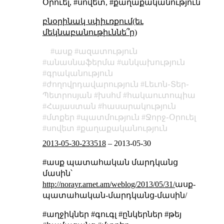
Օրուել, #սովետ, #քաղաքականություն
բնօրինակ սփիւռքում(եւ
մեկնաբանութիւննե՞ր)
ասք
ազատություն
անասնաֆերմա
անկախություն
գրականություն
ժողովրդավարություն
Լեւոն֊Տեր֊
Պետրոսյան
խսհմ
հակաուտոպիա
Հայաստան
հասարակություն
մտքեր
պատմություն
Ջորջ֊Օրուել
սովետ
քաղաքականություն
2013-05-30-233518
–
2013-05-30
#ասք պատահական մարդկանց
մասին՝
http://norayr.arnet.am/weblog/2013/05/31/
ասք-
պատահական-մարդկանց-մասին/
#աղջիկներ #գուգլ #ընկերներ #թեյ