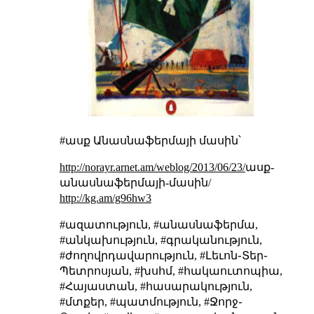
#ասք Անասնաֆերմայի մասին՝
http://norayr.arnet.am/weblog/2013/06/23/
ասք-
անասնաֆերմայի-մասին/
http://kg.am/g96hw3
#ազատություն, #անասնաֆերմա,
#անկախություն, #գրականություն,
#ժողովրդավարություն, #Լեւոն֊Տեր֊
Պետրոսյան, #խսհմ, #հակաուտոպիա,
#Հայաստան, #հասարակություն,
#մտքեր, #պատմություն, #Ջորջ֊