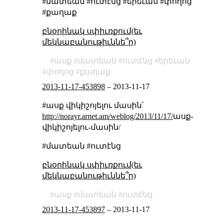
#մատեան #ուտէնց #երեւան #փողոց
#քաղաք
բնօրինակ սփիւռքում(եւ
մեկնաբանութիւննե՞ր)
ասք
մատեան
ուտէնց
երեւան
փողոց
քաղաք
2013-11-17-453898
–
2013-11-17
#ասք վիկիշոյելու մասին՝
http://norayr.arnet.am/weblog/2013/11/17/
ասք-
վիկիշոյելու-մասին/
#մատեան #ուտէնց
բնօրինակ սփիւռքում(եւ
մեկնաբանութիւննե՞ր)
ասք
մատեան
ուտէնց
2013-11-17-453897
–
2013-11-17