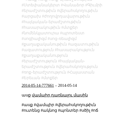
Ստեփանակերտ
Վանաձոր
Գիւմրի
երաժշտութիւն
վերահսկողութիւն
արցախ
ժողովրդավարութիւն
հայկական֊երաժշտութիւն
հասարակութիւն
մտքեր
նոմենկլատուրա
պրոտեստ
սոցիալիզմ
սոց֊ռեալիզմ
քաղաքականութիւն
ազատութիւն
ազատություն
հասարակություն
քաղաքականություն
երաժշտություն
հայկական֊
երաժշտություն
վերահսկողություն
ռոք֊երաժշտություն
Հայաստան
Երեւան
մտքեր
2014-05-14-777661
–
2014-05-14
ասք
վամպիր դառնալու մասին
#ասք #վամպիր #վերահսկողութիւն
#ուտենց #ակնոց #պոնտեր #սծիլ #ոճ