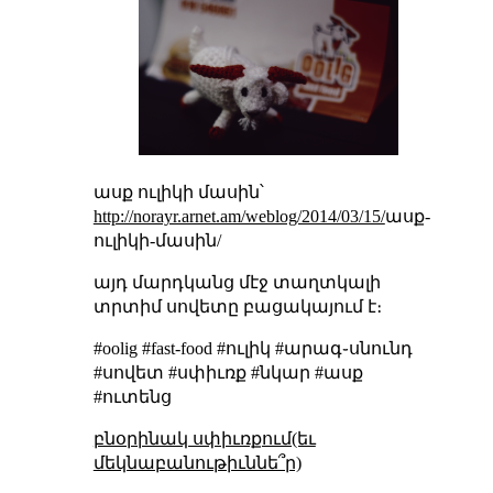
ասք ուլիկի մասին՝
http://norayr.arnet.am/weblog/2014/03/15/
ասք-
ուլիկի-մասին/
այդ մարդկանց մէջ տաղտկալի
տրտիմ սովետը բացակայում է։
#oolig #fast-food #ուլիկ #արագ֊սնունդ
#սովետ #սփիւռք #նկար #ասք
#ուտենց
բնօրինակ սփիւռքում(եւ
մեկնաբանութիւննե՞ր)