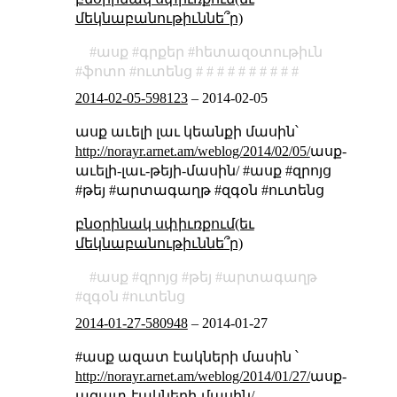
մեկնաբանութիւննե՞ր)
ասք
գրքեր
հետազօտութիւն
ֆոտո
ուտենց
2014-02-05-598123
–
2014-02-05
ասք աւելի լաւ կեանքի մասին՝
http://norayr.arnet.am/weblog/2014/02/05/
ասք-
աւելի-լաւ-թեյի-մասին/ #ասք #զրոյց
#թեյ #արտագաղթ #զգօն #ուտենց
բնօրինակ սփիւռքում(եւ
մեկնաբանութիւննե՞ր)
ասք
զրոյց
թեյ
արտագաղթ
զգօն
ուտենց
2014-01-27-580948
–
2014-01-27
#ասք ազատ էակների մասին ՝
http://norayr.arnet.am/weblog/2014/01/27/
ասք-
ազատ-էակների-մասին/