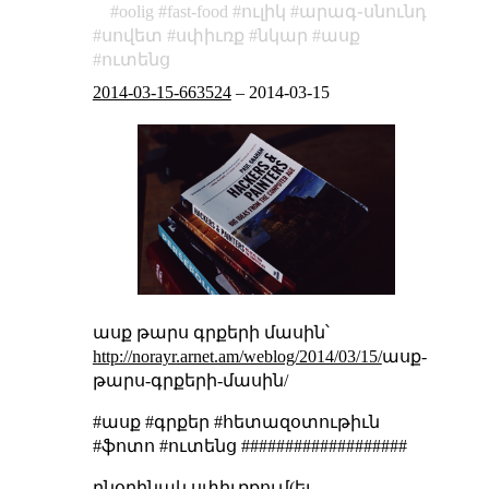
oolig
fast-food
ուլիկ
արագ֊սնունդ
սովետ
սփիւռք
նկար
ասք
ուտենց
2014-03-15-663524
–
2014-03-15
ասք թարս գրքերի մասին՝
http://norayr.arnet.am/weblog/2014/03/15/
ասք-
թարս-գրքերի-մասին/
#ասք #գրքեր #հետազօտութիւն
#ֆոտո #ուտենց ###################
բնօրինակ սփիւռքում(եւ