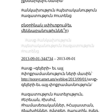
չքննարկելու-մասին/
#անկախություն #պետականություն
#ազատություն #ուտենց
բնօրինակ սփիւռքում(եւ
մեկնաբանութիւննե՞ր)
ասք
անկախություն
պետականություն
ազատություն
ուտենց
2013-09-01-344734
–
2013-09-01
#ասք «գեյերի» եւ այլ
#փոքրամասնություն ների մասին՝
http://norayr.arnet.am/weblog/2013/09/01/
ասք-
գեյերի-եւ-այլ-փոքրամասնություն/
#ազատություն #ատելություն,
#Երեւան, #խսհմ,
#համասեռականներ, #Հայաստան,
#ձախլիկներ, #մտքեր, #պուտին, #սեռ,