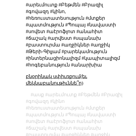
#արեւմուտք #Բեթմեն #Բրազիլ
#գովազդ #կինո,
#հեռուստատեսություն #մտքեր
#պատմություն #Պոպայ #նավաստի
#սովետ #աէրոֆլոտ #անահիտ
#ճաշակ #արվեստ #սպանախ
#բաստուրմա #աղջիկներ #աղջիկ
#Թերի֊Գիլյամ #բարեկամություն
#ինտերնացիոնալիզմ #կապիտալիզմ
#հոգեբանություն #անարխիա
բնօրինակ սփիւռքում(եւ
մեկնաբանութիւննե՞ր)
ասք
արեւմուտք
Բեթմեն
Բրազիլ
գովազդ
կինո
հեռուստատեսություն
մտքեր
պատմություն
Պոպայ
նավաստի
սովետ
աէրոֆլոտ
անահիտ
ճաշակ
արվեստ
սպանախ
բաստուրմա
աղջիկներ
աղջիկ