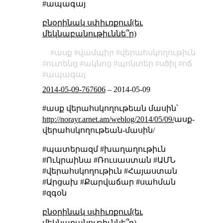
#ապագայ
բնօրինակ սփիւռքում(եւ
մեկնաբանութիւննե՞ր)
ասք
վամպիր
վերահսկողութիւն
ուտենց
ակնոց
պոնտեր
սծիլ
ոճ
ապագայ
2014-05-09-767606
–
2014-05-09
#ասք վերահսկողութեան մասին՝
http://norayr.arnet.am/weblog/2014/05/09/
ասք-
վերահսկողութեան-մասին/
#պատերազմ #խաղաղութիւն
#Ուկրաինա #Ռուսաստան #ԱՄՆ
#վերահսկողութիւն #Հայաստան
#Արցախ #Քարվաճար #սահման
#զգօն
բնօրինակ սփիւռքում(եւ
մեկնաբանութիւննե՞ր)