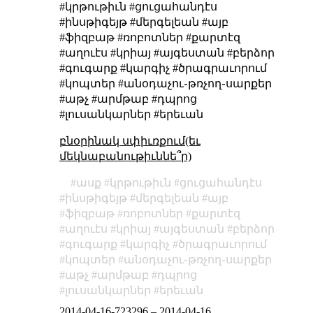
#կրթութիւն #ցուցահանդէս
#ինսթիգեյթ #մերգելեան #այբ
#ֆիզբաթ #ռոբոտներ #քարտէզ
#աղուէս #կրիայ #այգեստան #բերձոր
#գուգարք #կարգիչ #ծրագրաւորում
#կոպտեր #անօդաչու֊թռչող֊սարքեր
#աթչ #արմթաբ #դպրոց
#լուսանկարներ #երեւան
բնօրինակ սփիւռքում(եւ
մեկնաբանութիւննե՞ր)
ասք
կրթութիւն
ցուցահանդէս
ինսթիգեյթ
մերգելեան
այբ
ֆիզբաթ
ռոբոտներ
քարտէզ
աղուէս
կրիայ
այգեստան
բերձոր
գուգարք
կարգիչ
ծրագրաւորում
կոպտեր
անօդաչու֊թռչող֊սարքեր
աթչ
արմթաբ
դպրոց
լուսանկարներ
երեւան
2014-04-16-723296
–
2014-04-16