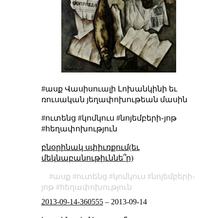
#ասք
Վասիսուալի Լոխանկինի եւ
ռուսական յեղափոխութեան մասին
#ուտենց #կոմկուս #նոյեմբերի֊յոթ
#հեղափոխություն
բնօրինակ սփիւռքում(եւ
մեկնաբանութիւննե՞ր)
ասք
ուտենց
կոմկուս
նոյեմբերի֊
յոթ
հեղափոխություն
2013-09-14-360555
–
2013-09-14