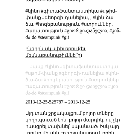
#կինո #գիտաֆանտաստիկա #սթիմ֊
փանք #գեորգի֊դանելիա, , #կին֊ձա֊
ձա, #հոգեբանություն, #ստրուկներ,
#ազատություն #გიორგი-დანელია, #კინ-
ძა-ძა #steampunk #gif
բնօրինակ սփիւռքում(եւ
մեկնաբանութիւննե՞ր)
ասք
կինո
գիտաֆանտաստիկա
սթիմ֊փանք
գեորգի֊դանելիա
կին֊
ձա֊ձա
հոգեբանություն
ստրուկներ
ազատություն
გიორგი-დანელია
კინ-
ძა-ძა
steampunk
gif
2013-12-25-525787
–
2013-12-25
Այդ տան շրջակայքում բոլոր տները
կողոպտւած էին, բոլոր մարդիկ, ով չէր
հասցրել փախնել՝ սպանւած։ Իսկ այդ
տունը միակն էր շրջակայքում, որին