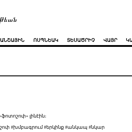
թեան
ՒԱՆՇԱՅԻՆ
ՈՍՊՆԵԱԿ
ՏԵՍԱԾՐԻՉ
ՎԱՅՐ
Կ
«ֆոտոշոփ» լինէին։
շոփ #խմբագրում #երկինք #անկապ #նկար