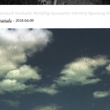
մշակած
ամպեր
երկինք
լապտեր
փողոց
քաղաք
ակայան
–
2018-04-09