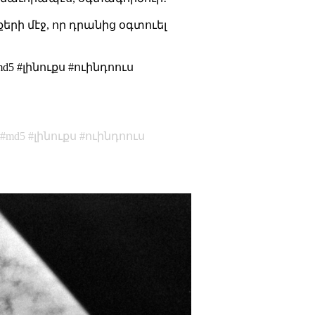
երի մէջ, որ դրանից օգտուել
 #լինուքս #ուինդոուս
md5
լինուքս
ուինդոուս