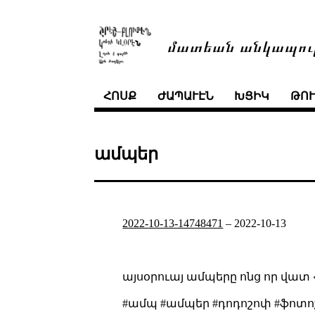
մատեան անկապու
ՀՈՍՔ
ԺԱՊԱՒԷՆ
ԽՑԻԿ
ԹՈ
ամպեր
2022-10-13-14748471
–
2022-10-13
այսօրուայ ամպերը ոնց որ վատ 
#ամպ #ամպեր #դոդոշոփ #ֆոտո