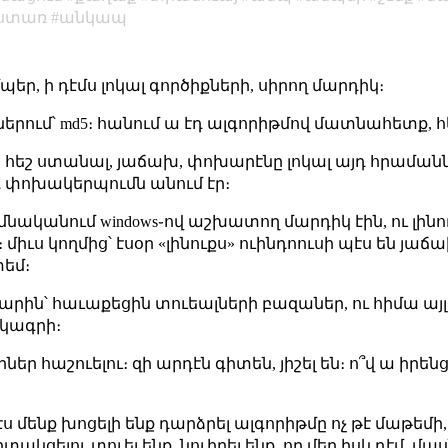
ստառ
անկապ
եր, ի դէմս լոկալ գործիքների, սիրող մարդիկ։
ներում՝ md5։ հանում ա էդ ալգորիթմով մատնահետք, հ
 հեշ ստանալ, յաճախ, փոխարէնը լոկալ այդ հրամանն
դ փոխակերպումն անում էր։
հիմնականում windows֊ով աշխատող մարդիկ էին, ու լին
իւս կողմից՝ էսօր «լինուքս» ուինդոուսի պէս են յաճ
տեմ։
նչ արին՝ հաւաքեցին տուեալների բազաներ, ու հիմա ա
ծկագրի։
ր հաշուելու։ զի արդէն գիտեն, յիշել են։ ո՞վ ա իրենց
ս մենք խոցելի ենք դարձրել ալգորիթմը ոչ թէ մաթեմի,
իտակցելու տուել ենք, նուիրել ենք, որ մեր իսկ դէմ, 