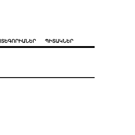
ԱՏԵԳՈՐԻԱՆԵՐ
ՊԻՏԱԿՆԵՐ