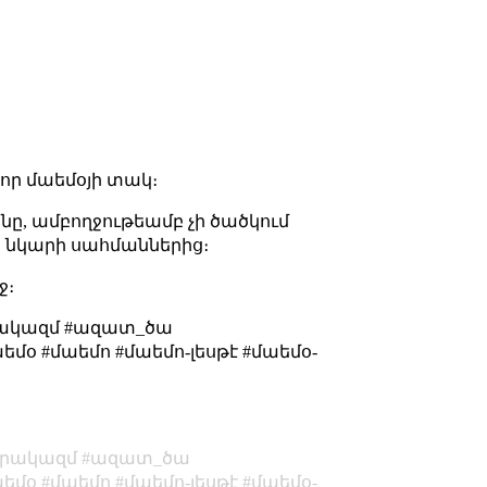
որ մաեմօյի տակ։
անը, ամբողջութեամբ չի ծածկում
իս նկարի սահմաններից։
ջ։
րակազմ #ազատ_ծա
մօ #մաեմո #մաեմո-լեսթէ #մաեմօ-
րակազմ
ազատ_ծա
աեմօ
մաեմո
մաեմո-լեսթէ
մաեմօ-