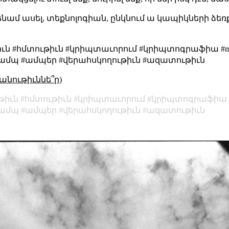
խենամ ասել, տեքնոլոգիան, ընկնում ա կապիկների ձեռք
ն #հմտութիւն #կրիպտաւորում #կրիպտոգրաֆիա #md5
#ամպ #ամպեր #վերահսկողութիւն #ազատութիւն
անութիւննե՞ր)
թիւն
հմտութիւն
կրիպտաւորում
կրիպտոգրաֆիա
ամպ
ամպեր
վերահսկողութիւն
ազատութիւն