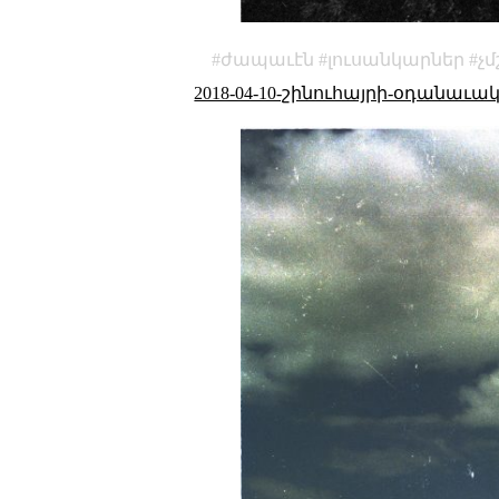
ժապաւէն
լուսանկարներ
չ
2018-04-10-շինուհայրի-օդանաւ