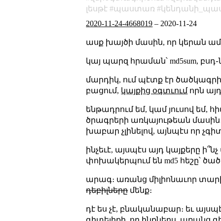
լեսթէ
պաստառ
կենդանի_պա
2020-11-24-4668019
–
2020-11-24
ասք խայծի մասին, որ կերան ամպ
կայ պարզ հրաման՝ md5sum, բսդ֊
մարդիկ, ում պէտք էր ծածկագրի
բացում,
կայքից օգտւում
որն այ
ենթադրում եմ, կամ յուսով եմ, 
ծրագրերի առկայութեան մասին։ մ
խաբար չլինելով, այնպէս որ չգի
ինչեւէ, այսպէս այդ կայքերը ի՞
փոխակերպում են md5 հեշը՝ ծա
արագ։ առանց միլիոնաւոր տարինե
դեբիլները
մենք։
դէ ես չէ, բնականաբար։ եւ այսպէ
գիտելիքի, որ ինքներս, առանց գ