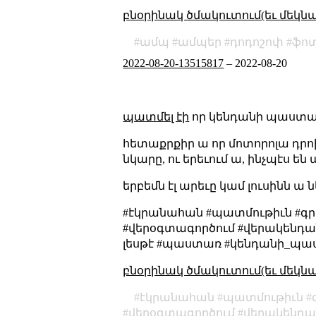
բնօրինակ ծմակուտում(եւ մեկն
ամպ
ամպեր
դոդոշոփ
ֆո
2022-08-20-13515817
–
2022-08-20
պատմել էի
որ կենդանի պաստառ
հետաքրքիր ա որ մոտորոլա դրոիդ
նկարը, ու երեւում ա, ինչպէս ե
երբեմն էլ արեւը կամ լուսինն ա
#էկրանահան #պատմութիւն #գ
#վերօգտագործում #վերակենդան
լեսթէ #պաստառ #կենդանի_պ
բնօրինակ ծմակուտում(եւ մեկն
էկրանահան
պատմութիւն
վերօգտագործում
վերակենդա