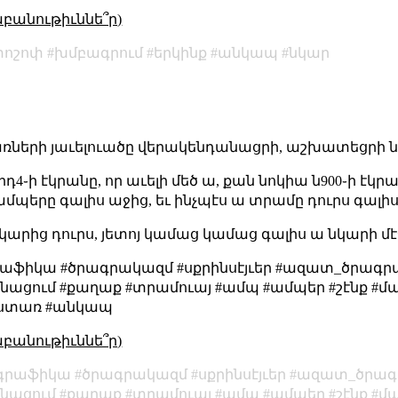
աբանութիւննե՞ր)
տոշոփ
խմբագրում
երկինք
անկապ
նկար
ների յաւելուածը վերակենդանացրի, աշխատեցրի ն
4֊ի էկրանը, որ աւելի մեծ ա, քան նոկիա ն900֊ի էկր
ն ամպերը գալիս աջից, եւ ինչպէս ա տրամը դուրս գալ
 նկարից դուրս, յետոյ կամաց կամաց գալիս ա նկարի մէ
րաֆիկա #ծրագրակազմ #սքրինսէյւեր #ազատ_ծրագ
ացում #քաղաք #տրամուայ #ամպ #ամպեր #շէնք #մաե
աստառ #անկապ
աբանութիւննե՞ր)
գրաֆիկա
ծրագրակազմ
սքրինսէյւեր
ազատ_ծրագ
նացում
քաղաք
տրամուայ
ամպ
ամպեր
շէնք
մ