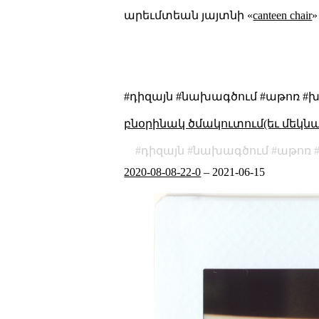
արեւմտեան յայտնի «
canteen chair
»
#դիզայն #նախագծում #աթոռ #խ
բնօրինակ ծմակուտում(եւ մեկն
դիզայն
նախագծում
աթոռ
2020-08-08-22-0
–
2021-06-15