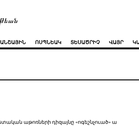
թեան
ՒԱՆՇԱՅԻՆ
ՈՍՊՆԵԱԿ
ՏԵՍԱԾՐԻՉ
ՎԱՅՐ
Կ
վետական աթոռների դիզայնը «ոգեշնչուած» ա