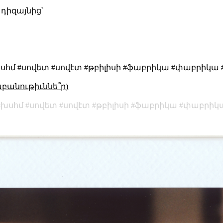
 դիզայնից՝
սհմ #սովետ #սովէտ #թբիլիսի #ֆաբրիկա #փաբրիկա
աբանութիւննե՞ր)
խսհմ
սովետ
սովէտ
թբիլիսի
ֆաբրիկա
փաբրիկ