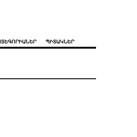
ԱՏԵԳՈՐԻԱՆԵՐ
ՊԻՏԱԿՆԵՐ