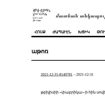
մատեան անկապու
ՀՈՍՔ
ԺԱՊԱՒԷՆ
ԽՑԻԿ
ԹՈ
աթոռ
2021-12-31-8140781
–
2021-12-31
թբիլիսիի «փաբրիկա»֊ի հին սո