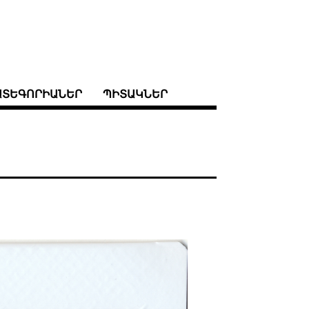
ԱՏԵԳՈՐԻԱՆԵՐ
ՊԻՏԱԿՆԵՐ