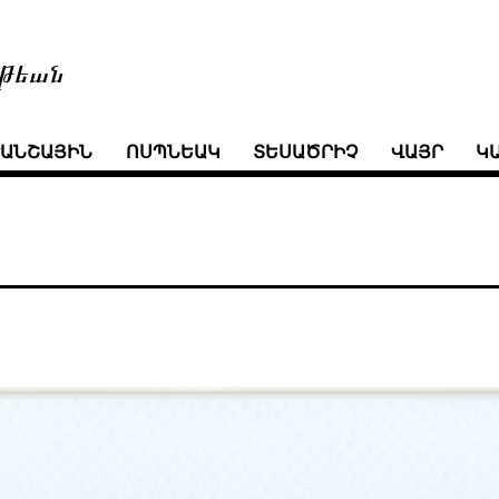
թեան
ՒԱՆՇԱՅԻՆ
ՈՍՊՆԵԱԿ
ՏԵՍԱԾՐԻՉ
ՎԱՅՐ
Կ