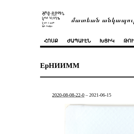
մատեան անկապու
ՀՈՍՔ
ԺԱՊԱՒԷՆ
ԽՑԻԿ
ԹՈ
ЕрНИИММ
2020-08-08-22-0
–
2021-06-15